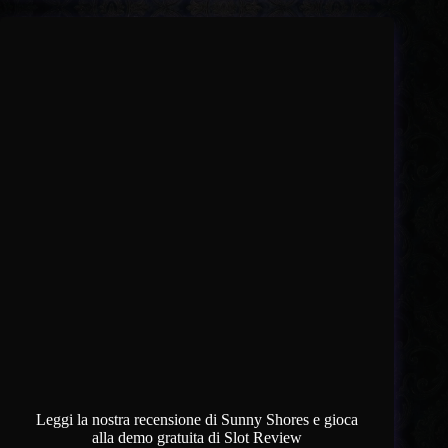
Leggi la nostra recensione di Sunny Shores e gioca
alla demo gratuita di Slot Review