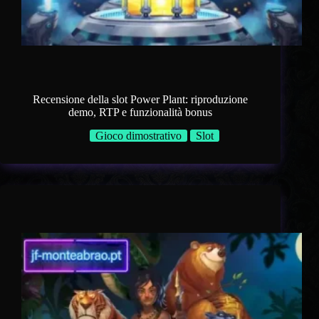
Recensione della slot Power Plant: riproduzione
demo, RTP e funzionalità bonus
Gioco dimostrativo
Slot