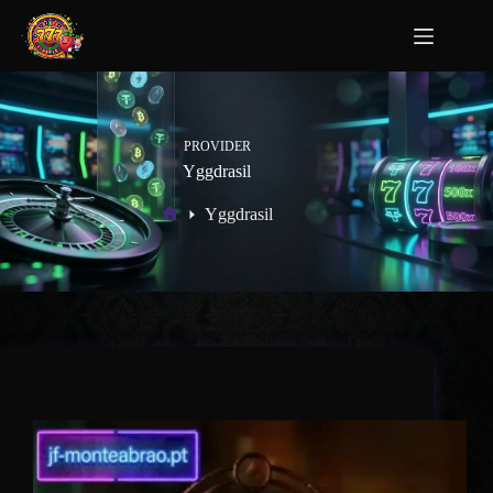
PROVIDER
Yggdrasil
Yggdrasil