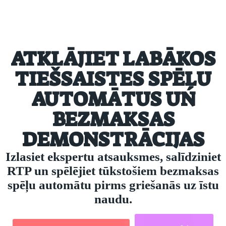
ATKLĀJIET LABĀKOS
TIEŠSAISTES SPĒĻU
AUTOMĀTUS UN
BEZMAKSAS
DEMONSTRĀCIJAS
Izlasiet ekspertu atsauksmes, salīdziniet
RTP un spēlējiet tūkstošiem bezmaksas
spēļu automātu pirms griešanās uz īstu
naudu.