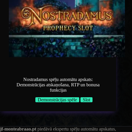
Nostradamus spēļu automātu apskats:
Demonstrācijas atskaņošana, RTP un bonusa
funkcijas
Demonstrācijas spēle
Slot
jf-monteabraao.pt
piedāvā ekspertu spēļu automātu apskatus,