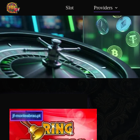
Slot
Providers