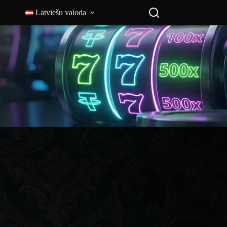
Latviešu valoda