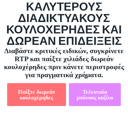
ΚΑΛΎΤΕΡΟΥΣ
ΔΙΑΔΙΚΤΥΑΚΟΎΣ
ΚΟΥΛΟΧΈΡΗΔΕΣ ΚΑΙ
ΔΩΡΕΆΝ ΕΠΙΔΕΊΞΕΙΣ
Διαβάστε κριτικές ειδικών, συγκρίνετε
RTP και παίξτε χιλιάδες δωρεάν
κουλοχέρηδες πριν κάνετε περιστροφές
για πραγματικά χρήματα.
Παίξτε δωρεάν
Τελευταία
κουλοχέρηδες
μπόνους καζίνο