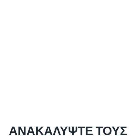
ΑΝΑΚΑΛΎΨΤΕ ΤΟΥΣ