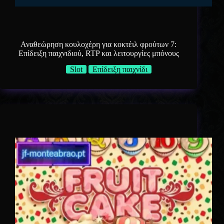
Αναθεώρηση κουλοχέρη για κοκτέιλ φρούτων 7:
Επίδειξη παιχνιδιού, RTP και λειτουργίες μπόνους
Slot
Επίδειξη παιχνίδι