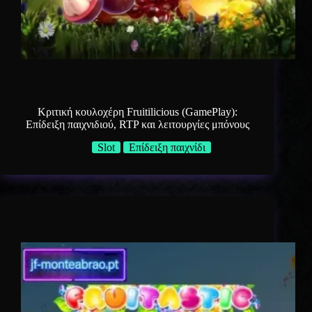
Κριτική κουλοχέρη Fruitilicious (GamePlay):
Επίδειξη παιχνιδιού, RTP και λειτουργίες μπόνους
Slot
Επίδειξη παιχνίδι