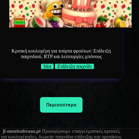
Κριτική κουλοχέρη για τούρτα φρούτων: Επίδειξη
παιχνιδιού, RTP και λειτουργίες μπόνους
Slot
Επίδειξη παιχνίδι
Περισσότερα
jf-monteabraao.pt
Προσφέρουμε επαγγελματικές κριτικές
για κουλοχέρηδες, δωρεάν παιχνίδια επίδειξης και προτάσεις