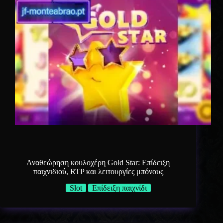
Αναθεώρηση κουλοχέρη Gold Star: Επίδειξη
παιχνιδιού, RTP και λειτουργίες μπόνους
Slot
Επίδειξη παιχνίδι