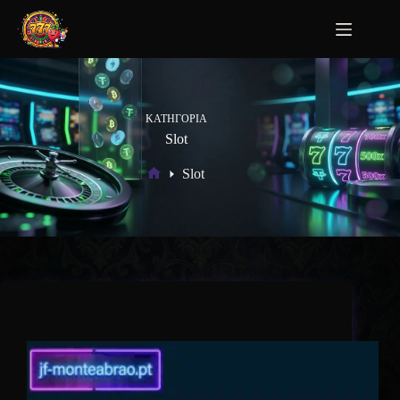
ΚΑΤΗΓΟΡΊΑ
Slot
Slot