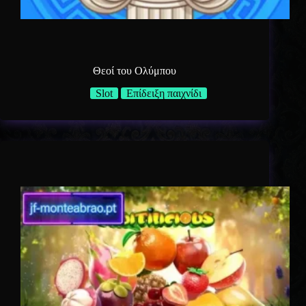
Θεοί του Ολύμπου
Slot
Επίδειξη παιχνίδι