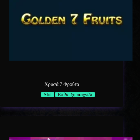
Χρυσά 7 Φρούτα
Slot
Επίδειξη παιχνίδι