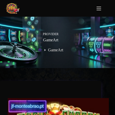
PROVIDER
GameArt
GameArt