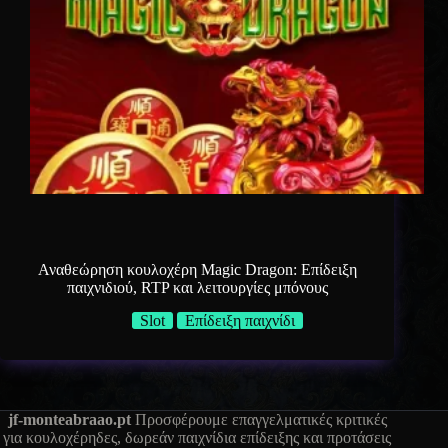
Αναθεώρηση κουλοχέρη Magic Dragon: Επίδειξη
παιχνιδιού, RTP και λειτουργίες μπόνους
Slot
Επίδειξη παιχνίδι
jf-monteabraao.pt
Προσφέρουμε επαγγελματικές κριτικές
για κουλοχέρηδες, δωρεάν παιχνίδια επίδειξης και προτάσεις