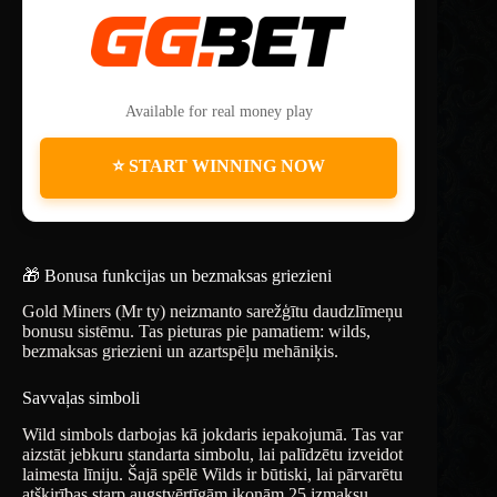
Available for real money play
⭐ START WINNING NOW
🎁 Bonusa funkcijas un bezmaksas griezieni
Gold Miners (Mr ty) neizmanto sarežģītu daudzlīmeņu
bonusu sistēmu. Tas pieturas pie pamatiem: wilds,
bezmaksas griezieni un azartspēļu mehāniķis.
Savvaļas simboli
Wild simbols darbojas kā jokdaris iepakojumā. Tas var
aizstāt jebkuru standarta simbolu, lai palīdzētu izveidot
laimesta līniju. Šajā spēlē Wilds ir būtiski, lai pārvarētu
atšķirības starp augstvērtīgām ikonām 25 izmaksu