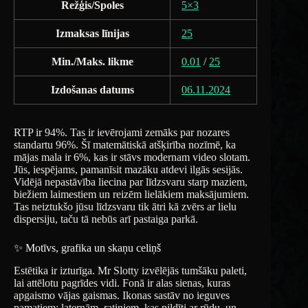
Režģis/Spoles
5×3
Izmaksas līnijas
25
Min./Maks. likme
0.01
/
25
Izdošanas datums
06.11.2024
RTP ir 94%. Tas ir ievērojami zemāks par nozares
standartu 96%. Šī matemātiskā atšķirība nozīmē, ka
mājas mala ir 6%, kas ir stāvs modernam video slotam.
Jūs, iespējams, pamanīsit mazāku atdevi ilgās sesijās.
Vidējā nepastāvība liecina par līdzsvaru starp maziem,
biežiem laimestiem un reizēm lielākiem maksājumiem.
Tas neiztukšo jūsu līdzsvaru tik ātri kā zvērs ar lielu
dispersiju, taču tā nebūs arī pastaiga parkā.
✨ Motīvs, grafika un skaņu celiņš
Estētika ir izturīga. Mr Slotty izvēlējās tumšāku paleti,
lai attēlotu pagrīdes vidi. Fonā ir alas sienas, kuras
apgaismo vājas gaismas. Ikonas sastāv no ieguves
pamatiem: laternām, ratiņiem, kas pildīti ar rūdu, un