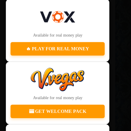
Available for real money play
🔥 PLAY FOR REAL MONEY
Available for real money play
🎰 GET WELCOME PACK