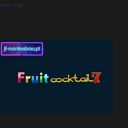
Zelta 7 augļi