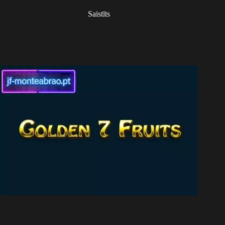
Saistīts