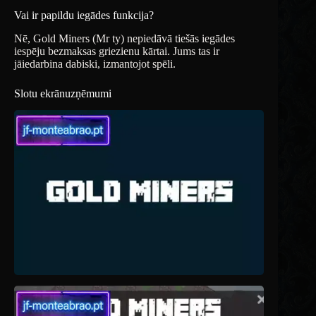
Vai ir papildu iegādes funkcija?
Nē, Gold Miners (Mr ty) nepiedāvā tiešās iegādes
iespēju bezmaksas griezienu kārtai. Jums tas ir
jāiedarbina dabiski, izmantojot spēli.
Slotu ekrānuzņēmumi