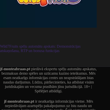
Wild7Fruits spēļu automātu apskats: Demonstrācijas
atskaņošana, RTP un bonusa funkcijas
jf-monteabraao.pt
piedāvā ekspertu spēļu automātu apskatus,
bezmaksas demo spēles un uzticamu kazino ieteikumus. Mēs
esam neatkarīgs informācijas centrs un neapstrādājam īstas
naudas darījumus. Lūdzu, pārliecinieties, ka atbilstat visām
juridiskajām un vecuma prasībām jūsu jurisdikcijā. 18+ |
Spēlējiet atbildīgi.
jf-monteabraao.pt
ir neatkarīga informācijas vietne. Mēs
nepiedāvājam azartspēļu pakalpojumus uz īstu naudu un