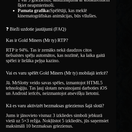
šķiet neapmierinoši.
Pamata grafika:
Spēlētāji, kas meklē
kinematogrāfiskas animācijas, būs vīlušies.
❓ Bieži uzdotie jautājumi (FAQ)
Kas ir Gold Miners (Mr ty) RTP?
RTP ir 94%. Tas ir zemāks nekā daudzos citos
tiešsaistes spēļu automātos, kas nozīmē, ka laika gaitā
spēlei ir lielāka peļņa kazino.
Vai es varu spēlēt Gold Miners (Mr ty) mobilajā ierīcē?
Jā. MrSlotty veido savas spēles, izmantojot HTML5
tehnoloģiju. Tas ļauj slotam nevainojami darboties iOS
un Android ierīcēs, neizmantojot atsevišķu lietotni.
Kā es varu aktivizēt bezmaksas griezienus šajā slotā?
Jums ir jānovieto vismaz 3 izkliedes simboli jebkurā
vietā uz 5×3 režģa. Nokļūstot 5 izkliedēs, jūs saņemsiet
maksimāli 10 bezmaksas griezienus.