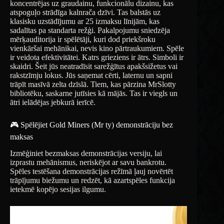
koncentrējas uz graudainu, funkcionālu dizainu, kas
atspoguļo strādīga kalnrača dzīvi. Tas balstās uz
klasisku uzstādījumu ar 25 izmaksu līnijām, kas
sadalītas pa standarta režģi. Pakalpojumu sniedzēja
mērķauditorija ir spēlētāji, kuri dod priekšroku
vienkāršai mehānikai, nevis kino pārtraukumiem. Spēle
ir veidota efektivitātei. Katrs grieziens ir ātrs. Simboli ir
skaidri. Šeit jūs neatradīsit sarežģītus apakšsižetus vai
rakstzīmju lokus. Jūs saņemat cērti, laternu un sapni
trāpīt masīvā zelta dzīslā. Tiem, kas pārzina MrSlotty
bibliotēku, saskarne jutīsies kā mājās. Tas ir viegls un
ātri ielādējas jebkurā ierīcē.
🎮 Spēlējiet Gold Miners (Mr ty) demonstrāciju bez
maksas
Izmēģiniet bezmaksas demonstrācijas versiju, lai
izprastu mehānismus, neriskējot ar savu bankrotu.
Spēles testēšana demonstrācijas režīmā ļauj novērtēt
trāpījumu biežumu un redzēt, kā azartspēles funkcija
ietekmē kopējo sesijas ilgumu.