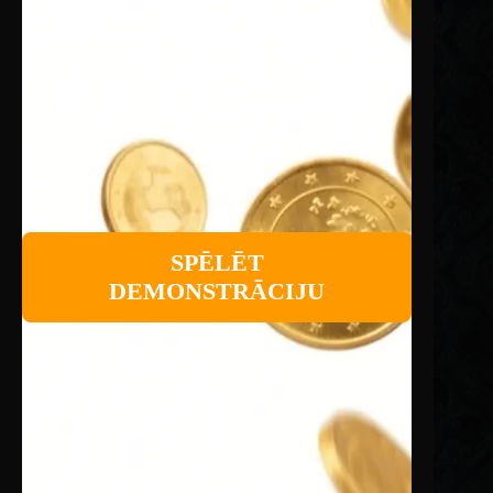
SPĒLĒT
DEMONSTRĀCIJU