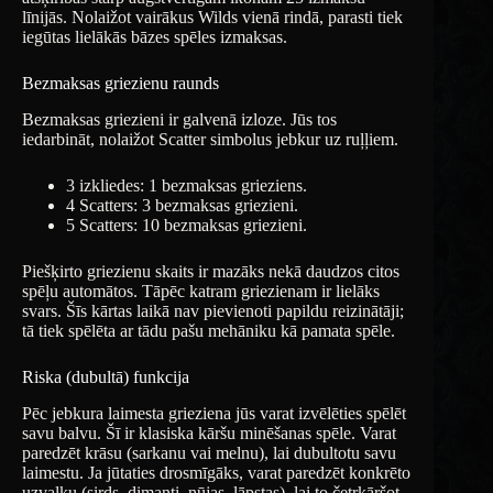
līnijās. Nolaižot vairākus Wilds vienā rindā, parasti tiek
iegūtas lielākās bāzes spēles izmaksas.
Bezmaksas griezienu raunds
Bezmaksas griezieni ir galvenā izloze. Jūs tos
iedarbināt, nolaižot Scatter simbolus jebkur uz ruļļiem.
3 izkliedes: 1 bezmaksas grieziens.
4 Scatters: 3 bezmaksas griezieni.
5 Scatters: 10 bezmaksas griezieni.
Piešķirto griezienu skaits ir mazāks nekā daudzos citos
spēļu automātos. Tāpēc katram griezienam ir lielāks
svars. Šīs kārtas laikā nav pievienoti papildu reizinātāji;
tā tiek spēlēta ar tādu pašu mehāniku kā pamata spēle.
Riska (dubultā) funkcija
Pēc jebkura laimesta grieziena jūs varat izvēlēties spēlēt
savu balvu. Šī ir klasiska kāršu minēšanas spēle. Varat
paredzēt krāsu (sarkanu vai melnu), lai dubultotu savu
laimestu. Ja jūtaties drosmīgāks, varat paredzēt konkrēto
uzvalku (sirds, dimanti, nūjas, lāpstas), lai to četrkāršot.