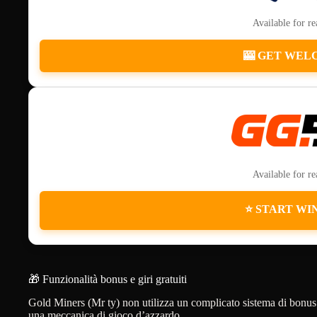
Available for r
🎰 GET WEL
Available for r
⭐ START WI
🎁 Funzionalità bonus e giri gratuiti
Gold Miners (Mr ty) non utilizza un complicato sistema di bonus mult
una meccanica di gioco d’azzardo.