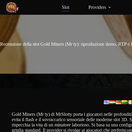
Slot
Providers
Recensione della slot Gold Miners (Mr ty): riproduzione demo, RTP e 
Gold Miners (Mr ty) di MrSlotty porta i giocatori nelle profondità
evita il flash e il sovraccarico sensoriale delle moderne slot 3D.
rispecchia la vita di un minatore laborioso. Si basa su una config
griglia standard. Il provider si rivolge ai giocatori che preferisco