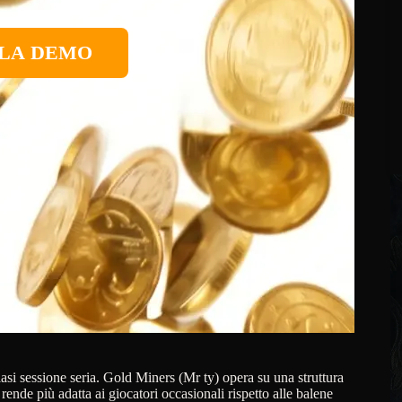
LLA DEMO
asi sessione seria. Gold Miners (Mr ty) opera su una struttura
ende più adatta ai giocatori occasionali rispetto alle balene