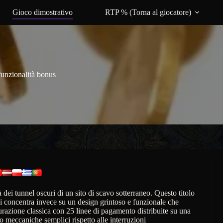
Gioco dimostrativo
RTP % (Torna al giocatore)
funzionalità bonus
 dei tunnel oscuri di un sito di scavo sotterraneo. Questo titolo
 Si concentra invece su un design grintoso e funzionale che
urazione classica con 25 linee di pagamento distribuite su una
no meccaniche semplici rispetto alle interruzioni