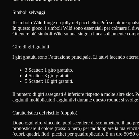
Simboli selvaggi
Il simbolo Wild funge da jolly nel pacchetto. Può sostituire quals
In questo gioco, i simboli Wild sono essenziali per colmare il diva
Ottenere più simboli Wild su una singola linea solitamente compor
Giro di giri gratuiti
I giri gratuiti sono l’attrazione principale. Li attivi facendo atterr
3 Scatter: 1 giro gratuito.
4 Scatter: 3 giri gratuiti.
5 Scatter: 10 giri gratuiti.
Il numero di giri assegnati è inferiore rispetto a molte altre slo
aggiunti moltiplicatori aggiuntivi durante questo round; si svolg
Caratteristica del rischio (doppio).
Dopo ogni giro vincente, puoi scegliere di scommettere il tuo pre
pronosticare il colore (rosso o nero) per raddoppiare la tua vincit
(cuori, quadri, fiori, picche) per quadruplicarlo. È un tiro 50/50 