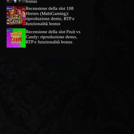
bonus
Recensione della slot 108
Heroes (MahiGaming):
riproduzione demo, RTP e
funzionalità bonus
Recensione della slot Fruit vs
Candy: riproduzione demo,
RTP e funzionalità bonus