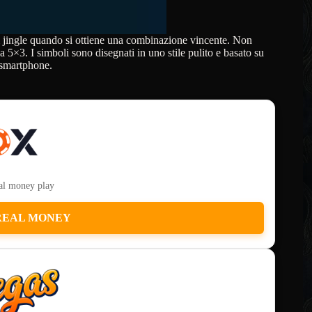
vi jingle quando si ottiene una combinazione vincente. Non
a 5×3. I simboli sono disegnati in uno stile pulito e basato su
 smartphone.
eal money play
 REAL MONEY