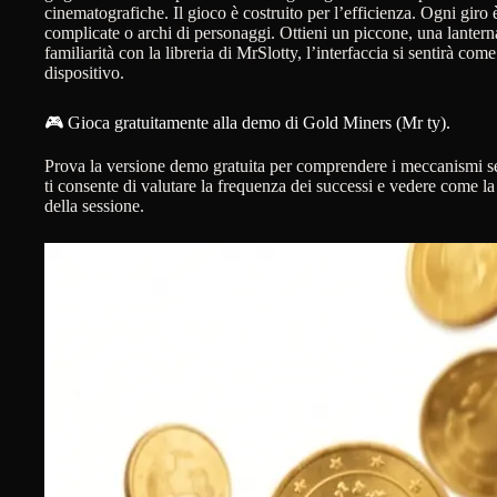
cinematografiche. Il gioco è costruito per l’efficienza. Ogni giro 
complicate o archi di personaggi. Ottieni un piccone, una lantern
familiarità con la libreria di MrSlotty, l’interfaccia si sentirà co
dispositivo.
🎮 Gioca gratuitamente alla demo di Gold Miners (Mr ty).
Prova la versione demo gratuita per comprendere i meccanismi sen
ti consente di valutare la frequenza dei successi e vedere come l
della sessione.