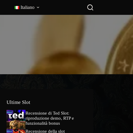
Italiano
Ultime Slot
Recensione di Ted Slot:
riproduzione demo, RTP e
funzionalità bonus
Recensione della slot