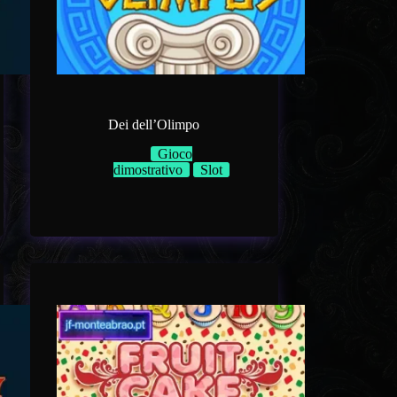
Dei dell’Olimpo
Gioco
dimostrativo
Slot