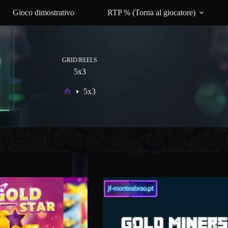
Gioco dimostrativo
RTP % (Torna al giocatore)
GRID/REELS
5x3
5x3