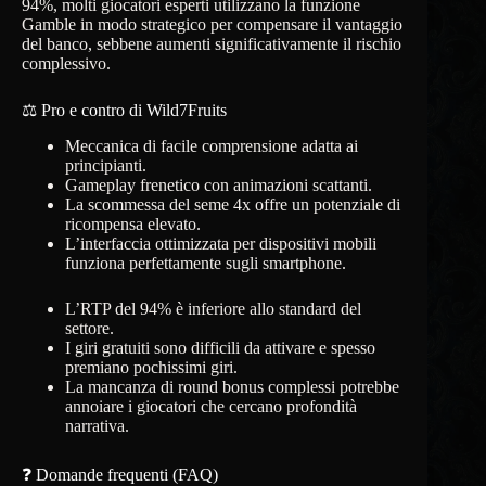
94%, molti giocatori esperti utilizzano la funzione
Gamble in modo strategico per compensare il vantaggio
del banco, sebbene aumenti significativamente il rischio
complessivo.
⚖️ Pro e contro di Wild7Fruits
Meccanica di facile comprensione adatta ai
principianti.
Gameplay frenetico con animazioni scattanti.
La scommessa del seme 4x offre un potenziale di
ricompensa elevato.
L’interfaccia ottimizzata per dispositivi mobili
funziona perfettamente sugli smartphone.
L’RTP del 94% è inferiore allo standard del
settore.
I giri gratuiti sono difficili da attivare e spesso
premiano pochissimi giri.
La mancanza di round bonus complessi potrebbe
annoiare i giocatori che cercano profondità
narrativa.
❓ Domande frequenti (FAQ)