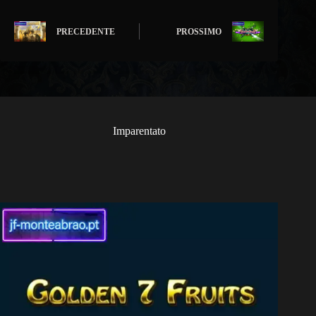
PRECEDENTE
PROSSIMO
Imparentato