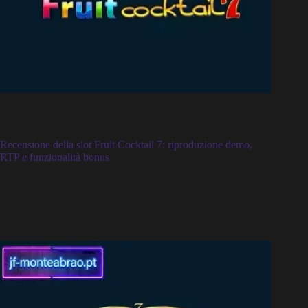
Recensione della slot Fruit Cocktail 7: riproduzione demo,
RTP e funzionalità bonus