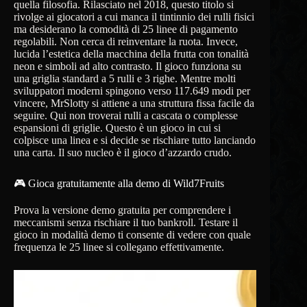
quella filosofia. Rilasciato nel 2018, questo titolo si
rivolge ai giocatori a cui manca il tintinnio dei rulli fisici
ma desiderano la comodità di 25 linee di pagamento
regolabili. Non cerca di reinventare la ruota. Invece,
lucida l’estetica della macchina della frutta con tonalità
neon e simboli ad alto contrasto. Il gioco funziona su
una griglia standard a 5 rulli e 3 righe. Mentre molti
sviluppatori moderni spingono verso 117.649 modi per
vincere, MrSlotty si attiene a una struttura fissa facile da
seguire. Qui non troverai rulli a cascata o complesse
espansioni di griglie. Questo è un gioco in cui si
colpisce una linea e si decide se rischiare tutto lanciando
una carta. Il suo nucleo è il gioco d’azzardo crudo.
🎮 Gioca gratuitamente alla demo di Wild7Fruits
Prova la versione demo gratuita per comprendere i
meccanismi senza rischiare il tuo bankroll. Testare il
gioco in modalità demo ti consente di vedere con quale
frequenza le 25 linee si collegano effettivamente.