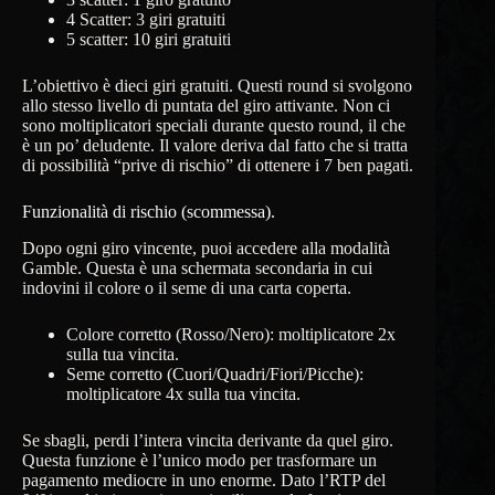
4 Scatter: 3 giri gratuiti
5 scatter: 10 giri gratuiti
L’obiettivo è dieci giri gratuiti. Questi round si svolgono
allo stesso livello di puntata del giro attivante. Non ci
sono moltiplicatori speciali durante questo round, il che
è un po’ deludente. Il valore deriva dal fatto che si tratta
di possibilità “prive di rischio” di ottenere i 7 ben pagati.
Funzionalità di rischio (scommessa).
Dopo ogni giro vincente, puoi accedere alla modalità
Gamble. Questa è una schermata secondaria in cui
indovini il colore o il seme di una carta coperta.
Colore corretto (Rosso/Nero): moltiplicatore 2x
sulla tua vincita.
Seme corretto (Cuori/Quadri/Fiori/Picche):
moltiplicatore 4x sulla tua vincita.
Se sbagli, perdi l’intera vincita derivante da quel giro.
Questa funzione è l’unico modo per trasformare un
pagamento mediocre in uno enorme. Dato l’RTP del