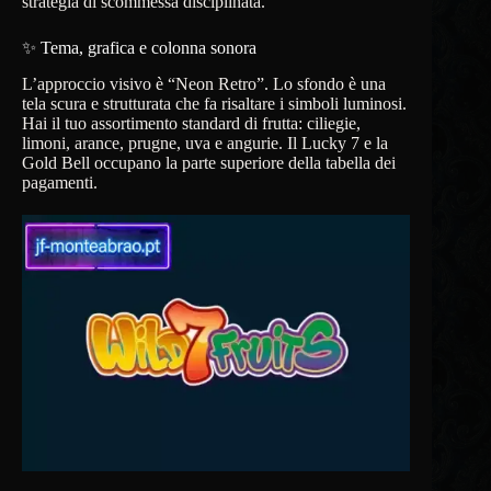
strategia di scommessa disciplinata.
✨ Tema, grafica e colonna sonora
L’approccio visivo è “Neon Retro”. Lo sfondo è una
tela scura e strutturata che fa risaltare i simboli luminosi.
Hai il tuo assortimento standard di frutta: ciliegie,
limoni, arance, prugne, uva e angurie. Il Lucky 7 e la
Gold Bell occupano la parte superiore della tabella dei
pagamenti.