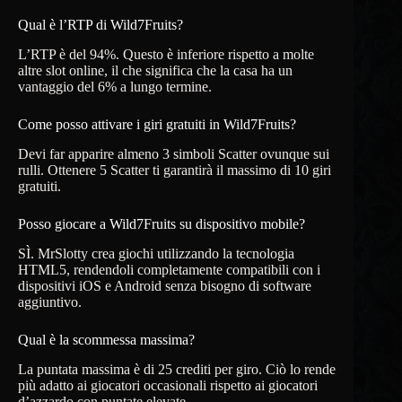
Qual è l’RTP di Wild7Fruits?
L’RTP è del 94%. Questo è inferiore rispetto a molte
altre slot online, il che significa che la casa ha un
vantaggio del 6% a lungo termine.
Come posso attivare i giri gratuiti in Wild7Fruits?
Devi far apparire almeno 3 simboli Scatter ovunque sui
rulli. Ottenere 5 Scatter ti garantirà il massimo di 10 giri
gratuiti.
Posso giocare a Wild7Fruits su dispositivo mobile?
SÌ. MrSlotty crea giochi utilizzando la tecnologia
HTML5, rendendoli completamente compatibili con i
dispositivi iOS e Android senza bisogno di software
aggiuntivo.
Qual è la scommessa massima?
La puntata massima è di 25 crediti per giro. Ciò lo rende
più adatto ai giocatori occasionali rispetto ai giocatori
d’azzardo con puntate elevate.