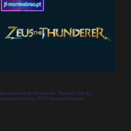
Recensione della slot Zeus the Thunderer (Mr ty):
riproduzione demo, RTP e funzionalità bonus