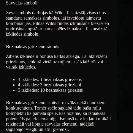
Savvaļas simboli
Zeva simbols darbojas kā Wild. Tas aizstāj visus citus
standarta samaksas simbolus, lai izveidotu laimestu
kombinācijas. Pilnas Wilds rindas izkraušana bieži vien
nodrošina augstāko pamatspēles izmaksu. Tas neaizstāj
izkliedes simbolu.
Bezmaksas griezienu raunds
Zibens izkliede ir bonusa kārtas atslēga. Lai aktivizētu
griezienus, jebkurā vietā uz ruļļiem ir jāizlaiž trīs vai
vairāk izkliedes.
3 izkliedes: 1 bezmaksas grieziens
4 izkliedes: 3 bezmaksas griezieni
5 izkliedes: 10 bezmaksas griezieni
Bezmaksas griezienu skaits ir mazāks nekā daudziem
konkurentiem. Tomēr spēle saglabā tādu pašu ruļļu
komplektu kā pamata spēle, kas nozīmē, ka izmaksas
potenciāls paliek nemainīgs. Bonusā nav iekļauti unikāli
reizinātāji vai lipīgie savvaļas elementi, tādējādi
saglabājot vieglu un ātru pieredzi.