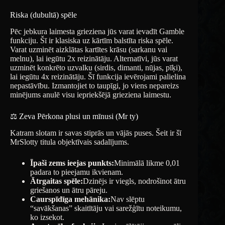
Riska (dubultā) spēle
Pēc jebkura laimesta grieziena jūs varat ievadīt Gamble
funkciju. Šī ir klasiska uz kārtīm balstīta riska spēle.
Varat uzminēt aizklātas kartītes krāsu (sarkanu vai
melnu), lai iegūtu 2x reizinātāju. Alternatīvi, jūs varat
uzminēt konkrēto uzvalku (sirdis, dimanti, nūjas, pīķi),
lai iegūtu 4x reizinātāju. Šī funkcija ievērojami palielina
nepastāvību. Izmantojiet to taupīgi, jo viens nepareizs
minējums anulē visu iepriekšējā grieziena laimestu.
⚖️ Zeva Pērkona plusi un mīnusi (Mr ty)
Katram slotam ir savas stiprās un vājās puses. Šeit ir šī
MrSlotty titula objektīvais sadalījums.
Īpaši zems ieejas punkts:
Minimālā likme 0,01
padara to pieejamu ikvienam.
Ātrgaitas spēle:
Dzinējs ir viegls, nodrošinot ātru
griešanos un ātru pāreju.
Caurspīdīga mehānika:
Nav slēptu
“savākšanas” skaitītāju vai sarežģītu noteikumu,
ko izsekot.