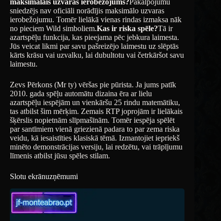
maksimālais uzvaras ierobežojums?
Pakalpojumu
sniedzējs nav oficiāli norādījis maksimālo uzvaras
ierobežojumu. Tomēr lielākā vienas rindas izmaksa nāk
no pieciem Wild simboliem.
Kas ir riska spēle?
Tā ir
azartspēļu funkcija, kas pieejama pēc jebkura laimesta.
Jūs veicat likmi par savu pašreizējo laimestu uz slēptās
kārts krāsu vai uzvalku, lai dubultotu vai četrkāršot savu
laimestu.
Zevs Pērkons (Mr ty) vēršas pie pūrista. Ja jums patīk
2010. gada spēļu automātu dizaina ēra ar lielu
azartspēļu iespējām un vienkāršu 25 rindu matemātiku,
tas atbilst šim mērķim. Zemais RTP joprojām ir lielākais
šķērslis nopietnām slīpmašīnām. Tomēr iespēja spēlēt
par santīmiem vienā griezienā padara to par zema riska
veidu, kā iesaistīties klasiskā tēmā. Izmantojiet iepriekš
minēto demonstrācijas versiju, lai redzētu, vai trāpījumu
līmenis atbilst jūsu spēles stilam.
Slotu ekrānuzņēmumi