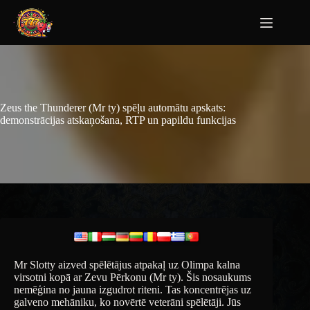
Zeus the Thunderer (Mr ty) spēļu automātu apskats:
demonstrācijas atskaņošana, RTP un papildu funkcijas
Mr Slotty aizved spēlētājus atpakaļ uz Olimpa kalna
virsotni kopā ar Zevu Pērkonu (Mr ty). Šis nosaukums
nemēģina no jauna izgudrot riteni. Tas koncentrējas uz
galveno mehāniku, ko novērtē veterāni spēlētāji. Jūs