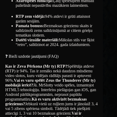
Azartspēles funkcija:
Ļauj spēlētājiem manuāli
palielināt nepastāvību mazākiem laimestiem.
RTP zem vidējā:
94% atdevi ir grūti attaisnot
garām sesijām.
Pamata bonuss:
Bezmaksas griezienu skaits ir
salīdzinoši zems salīdzinājumā ar citiem grieķu
tematikas slotiem.
Datēti vizuālie materiāli:
Mākslas stils var šķist
“retro”, salīdzinot ar 2024. gada izlaidumiem.
❓ Bieži uzdotie jautājumi (FAQ)
Kas ir Zeva Pērkona (Mr ty) RTP?
Spēlētāja atdeve
(RTP) ir 94%. Tas ir zemāks nekā daudzos mūsdienu
video slotos, kuru vidējais rādītājs parasti ir aptuveni
96%.
Vai es varu spēlēt Zeus the Thunderer (Mr ty)
mobilajā ierīcē?
Jā. MrSlotty veido spēles, izmantojot
HTML5 tehnoloģiju. Interfeiss pielāgojas gan iOS, gan
Android pārlūkprogrammām, neprasot papildu
programmatūru.
Kā es varu aktivizēt bezmaksas
griezienus?
Jebkurā vietā uz ruļļiem jums ir jānolaiž 3, 4
vai 5 zibens spēriena simboli. Tādējādi tiek piešķirti
attiecīgi 1, 3 vai 10 bezmaksas griezieni.
Vai ir