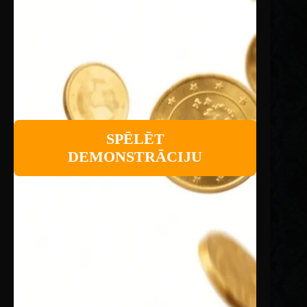
SPĒLĒT
DEMONSTRĀCIJU