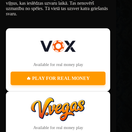
viļņus, kas ieslēdzas uzvaru laikā. Tas nenovērš
uzmanību no spēles. Tā vietā tas uzsver katra griešanās
svaru.
Available for real money play
🔥 PLAY FOR REAL MONEY
Available for real money play