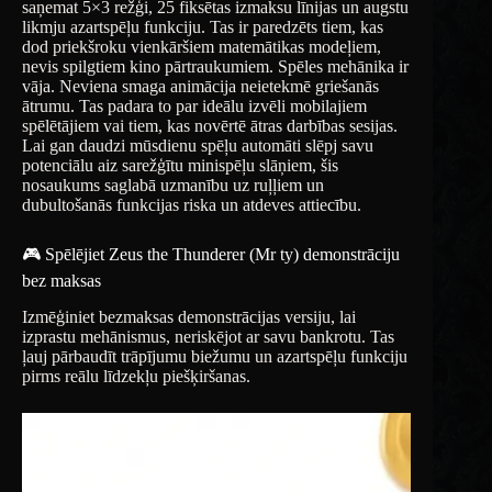
saņemat 5×3 režģi, 25 fiksētas izmaksu līnijas un augstu
likmju azartspēļu funkciju. Tas ir paredzēts tiem, kas
dod priekšroku vienkāršiem matemātikas modeļiem,
nevis spilgtiem kino pārtraukumiem. Spēles mehānika ir
vāja. Neviena smaga animācija neietekmē griešanās
ātrumu. Tas padara to par ideālu izvēli mobilajiem
spēlētājiem vai tiem, kas novērtē ātras darbības sesijas.
Lai gan daudzi mūsdienu spēļu automāti slēpj savu
potenciālu aiz sarežģītu minispēļu slāņiem, šis
nosaukums saglabā uzmanību uz ruļļiem un
dubultošanās funkcijas riska un atdeves attiecību.
🎮 Spēlējiet Zeus the Thunderer (Mr ty) demonstrāciju
bez maksas
Izmēģiniet bezmaksas demonstrācijas versiju, lai
izprastu mehānismus, neriskējot ar savu bankrotu. Tas
ļauj pārbaudīt trāpījumu biežumu un azartspēļu funkciju
pirms reālu līdzekļu piešķiršanas.