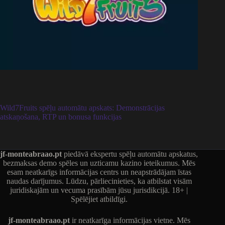
Wild7Fruits spēļu automātu apskats: Demonstrācijas
atskaņošana, RTP un bonusa funkcijas
jf-monteabraao.pt
piedāvā ekspertu spēļu automātu apskatus,
bezmaksas demo spēles un uzticamu kazino ieteikumus. Mēs
esam neatkarīgs informācijas centrs un neapstrādājam īstas
naudas darījumus. Lūdzu, pārliecinieties, ka atbilstat visām
juridiskajām un vecuma prasībām jūsu jurisdikcijā. 18+ |
Spēlējiet atbildīgi.
jf-monteabraao.pt
ir neatkarīga informācijas vietne. Mēs