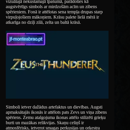
vizuālajā nekustamajā īpašumā, parādoties kā
augstvērtīgs simbols ar mirdzošām acīm un zibens
spērieniem. Fonā ir attēlotas sena tempļa drupas starp
virpuļojošiem mākoņiem. Krāsu palete lielā mērā ir
atkarīga no dziļi zilā, zelta un baltā krāsā.
Simboli ietver dažādus artefaktus un dievības. Augsti
apmaksātajās ikonās ir attēlots pats Zevs un viņa zibens
spēriens. Zemu atalgojuma ikonas attēlo stilizēti grieķu
burti un mazākas relikvijas. Skaņu celiņš ir
atmosfērisks, ietverot smagas perkusijas un orķestra