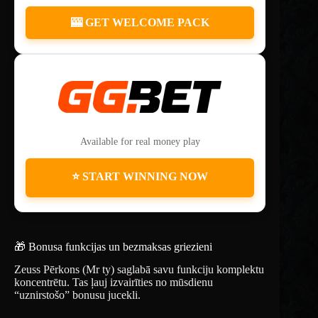
🎰 GET WELCOME PACK
Available for real money play
⭐ START WINNING NOW
🎁 Bonusa funkcijas un bezmaksas griezieni
Zeuss Pērkons (Mr ty) saglabā savu funkciju komplektu
koncentrētu. Tas ļauj izvairīties no mūsdienu
“uznirstošo” bonusu jucekli.