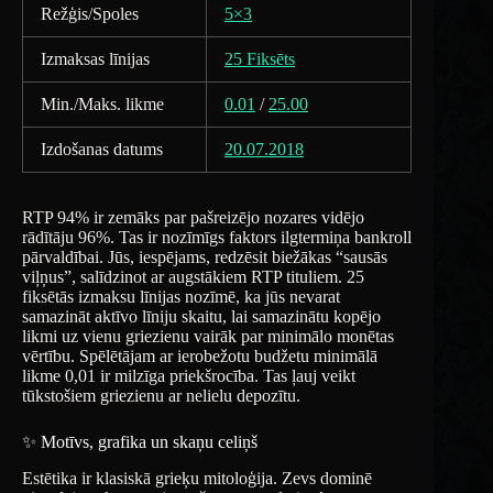
Režģis/Spoles
5×3
Izmaksas līnijas
25 Fiksēts
Min./Maks. likme
0.01
/
25.00
Izdošanas datums
20.07.2018
RTP 94% ir zemāks par pašreizējo nozares vidējo
rādītāju 96%. Tas ir nozīmīgs faktors ilgtermiņa bankroll
pārvaldībai. Jūs, iespējams, redzēsit biežākas “sausās
viļņus”, salīdzinot ar augstākiem RTP tituliem. 25
fiksētās izmaksu līnijas nozīmē, ka jūs nevarat
samazināt aktīvo līniju skaitu, lai samazinātu kopējo
likmi uz vienu griezienu vairāk par minimālo monētas
vērtību. Spēlētājam ar ierobežotu budžetu minimālā
likme 0,01 ir milzīga priekšrocība. Tas ļauj veikt
tūkstošiem griezienu ar nelielu depozītu.
✨ Motīvs, grafika un skaņu celiņš
Estētika ir klasiskā grieķu mitoloģija. Zevs dominē