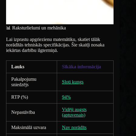
📊 Raksturlielumi un mehānika
Lai izprastu apgriezienu matemātiku, skatiet tālāk
norādītās tehniskās specifikācijas. Šie skaitļi nosaka
iekārtas darbību ilgtermiņā.
Lauks
Sīkāka informācija
Pakalpojumu
Sloti kungs
sniedzējs
RTP (%)
94%
Vidēji augsts
Nepastāvība
(aptuvenais)
Maksimālā uzvara
Nav norādīts