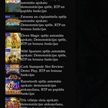
automātu apskats:
demonstrācijas spēle, RTP un
papildu funkcijas
Faraonu un citplanētiešu spēļu
automātu apskats:
Demonstrācijas spēle, RTP un
bonusa funkcijas
Elven Magic spēļu automātu
apskats: Demonstrācijas spēle,
RTP un bonusa funkcijas
Wild Spartans spēļu automātu
apskats: Demonstrācijas spēle,
RTP un bonusa funkcijas
Cash Stampede Slot Review:
Demo Play, RTP un bonusa
funkcijas
Razortooth spēļu automātu
apskats: demonstrācijas
atskaņošana, RTP un papildu
funkcijas
Trīs vēlmju slota apskats:
demonstrācijas atskaņošana,