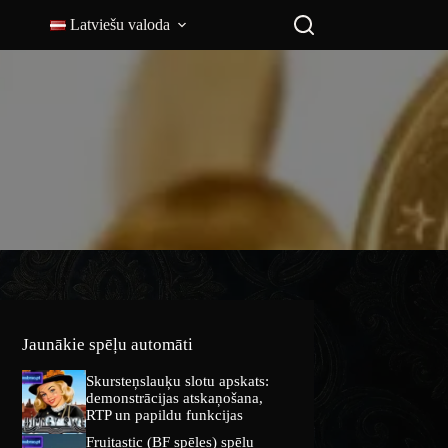
Latviešu valoda
Jaunākie spēļu automāti
Skursteņslauķu slotu apskats:
demonstrācijas atskaņošana,
RTP un papildu funkcijas
Fruitastic (BF spēles) spēļu