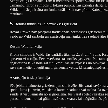
Skaņu celiņš ir smalks. Tam ir mehāniskas spoles skaņas un klasi
uzmanību. Krona simbols ir fokusa punkts. Tas izskatās dārgi. UI
Wild, animācija ir ātra un funkcionāla. Šeit nav pūku. Katrs pikse
rezultātu.
🎁 Bonusa funkcijas un bezmaksas griezieni
Royal Crown nav pieejams tradicionāls bezmaksas griezienu raunds
veido ap Wild simbolu un azartspēļu mehāniķi. Tas saglabā ātru
Respin Wild funkcija
Krona simbols ir Wild. Tas parādās tikai uz 2., 3. un 4. ruļļa. Kad t
aptvertu visu ruļļu. Pēc izvēršanas tas nofiksējas vietā. Pēc tam s
apgrieziena laikā nolaižat citu kroni, tas arī izplešas un bloķējas
savvaļas metienu iegūšana ir galvenais veids, kā sasniegt spēles
Azartspēļu (riska) funkcija
Pēc jebkura laimesta grieziena jums ir izvēle. Jūs varat savākt sav
spēle. Jums jāuzmin, vai slēptā karte ir sarkana vai melna. Ja uzmi
zaudējat visu laimestu no šī grieziena. Jūs varat spēlēt vairākas rei
parasti to izmanto, lai gūtu mazākas uzvaras, lai mēģinātu tās pār