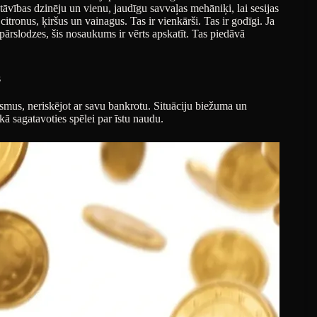
āvības dzinēju un vienu, jaudīgu savvaļas mehāniķi, lai sesijas
itronus, ķiršus un vainagus. Tas ir vienkārši. Tas ir godīgi. Ja
pārslodzes, šis nosaukums ir vērts apskatīt. Tas piedāvā
s
smus, neriskējot ar savu bankrotu. Situāciju biežuma un
ā sagatavoties spēlei par īstu naudu.