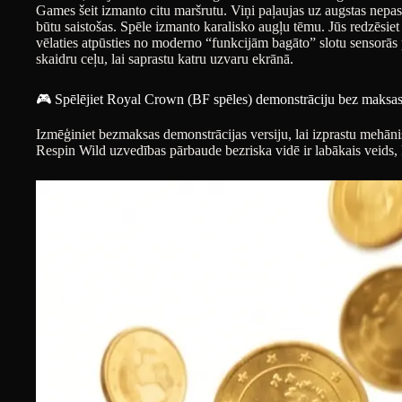
Games šeit izmanto citu maršrutu. Viņi paļaujas uz augstas nepast
būtu saistošas. Spēle izmanto karalisko augļu tēmu. Jūs redzēsiet c
vēlaties atpūsties no moderno “funkcijām bagāto” slotu sensorās 
skaidru ceļu, lai saprastu katru uzvaru ekrānā.
🎮 Spēlējiet Royal Crown (BF spēles) demonstrāciju bez maksa
Izmēģiniet bezmaksas demonstrācijas versiju, lai izprastu mehāni
Respin Wild uzvedības pārbaude bezriska vidē ir labākais veids, k