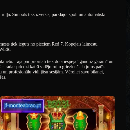
ruļļa. Simbols tiks izvērsts, pārklājot spoli un automātiski
aimests tiek iegūts no pieciem Red 7. Kopējais laimestu
 Wilds.
etu. Tajā par prioritāti tiek dota iespēja “gandrīz garām” un
 Tas rada spriedzi katrā vidējo ruļļu griezienā. Ja jums patīk
u un profesionālu vidi jūsu sesijām. Vērojiet savu bilanci,
šas.