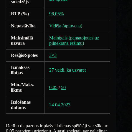
sniedzējs
RTP (%)
96,05%
Nepastāvība
Vidēja (aptuvena)
Maksimālā
Mainīgais (pamatojoties uz
uzvara
pilnekrāna režīmu)
Režģis/Spoles
3×3
Izmaksas
27 veidi, kā uzvarēt
līnijas
Min./Maks.
0.05
/
50
likme
Izdošanas
24.04.2023
datums
Derību diapazons ir plašs. Ikdienas spēlētāji var sākt ar
0,05 par vienu griezienu. Augsti spēlētāji var palielināt