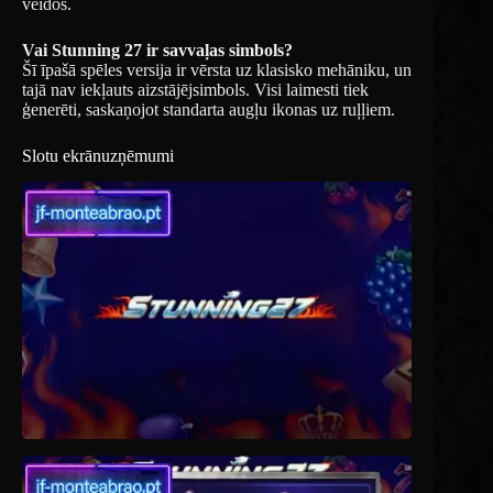
veidos.
Vai Stunning 27 ir savvaļas simbols?
Šī īpašā spēles versija ir vērsta uz klasisko mehāniku, un
tajā nav iekļauts aizstājējsimbols. Visi laimesti tiek
ģenerēti, saskaņojot standarta augļu ikonas uz ruļļiem.
Slotu ekrānuzņēmumi