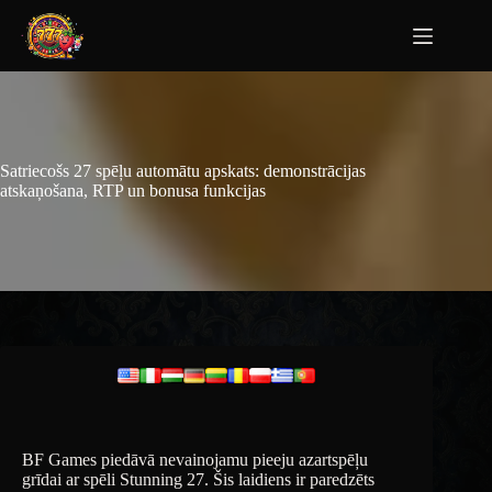
Satriecošs 27 spēļu automātu apskats: demonstrācijas
atskaņošana, RTP un bonusa funkcijas
BF Games piedāvā nevainojamu pieeju azartspēļu
grīdai ar spēli Stunning 27. Šis laidiens ir paredzēts