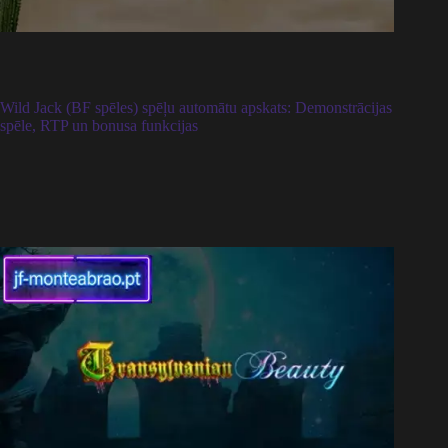
Wild Jack (BF spēles) spēļu automātu apskats: Demonstrācijas
spēle, RTP un bonusa funkcijas