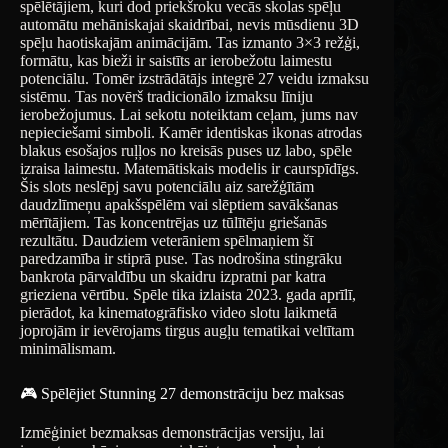
spēlētājiem, kuri dod priekšroku vecās skolas spēļu
automātu mehāniskajai skaidrībai, nevis mūsdienu 3D
spēļu haotiskajām animācijām. Tas izmanto 3×3 režģi,
formātu, kas bieži ir saistīts ar ierobežotu laimestu
potenciālu. Tomēr izstrādātājs integrē 27 veidu izmaksu
sistēmu. Tas novērš tradicionālo izmaksu līniju
ierobežojumus. Lai sekotu noteiktam ceļam, jums nav
nepieciešami simboli. Kamēr identiskas ikonas atrodas
blakus esošajos ruļļos no kreisās puses uz labo, spēle
izraisa laimestu. Matemātiskais modelis ir caurspīdīgs.
Šis slots neslēpj savu potenciālu aiz sarežģītām
daudzlīmeņu apakšspēlēm vai slēptiem savākšanas
mērītājiem. Tas koncentrējas uz tūlītēju griešanās
rezultātu. Daudziem veterāniem spēlmaņiem šī
paredzamība ir stiprā puse. Tas nodrošina stingrāku
bankrota pārvaldību un skaidru izpratni par katra
grieziena vērtību. Spēle tika izlaista 2023. gada aprīlī,
pierādot, ka kinematogrāfisko video slotu laikmetā
joprojām ir ievērojams tirgus augļu tematikai veltītam
minimālismam.
🎮 Spēlējiet Stunning 27 demonstrāciju bez maksas
Izmēģiniet bezmaksas demonstrācijas versiju, lai