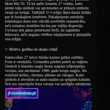
likmi līdz 50. Tā kā spēle izmanto 27 veidus, katrs
pirmā ruļļa simbols var apvienoties ar jebkuru simbolu
otrajā un trešajā. Tādējādi 3×3 režģis šķiet daudz lielāks
par tā fiziskajiem izmēriem. Pakalpojumu sniedzējs
tehniskajos datos nav oficiāli novērtējis nepastāvību,
taču izmaksu struktūra liecina par vidēju dispersiju.
Uzvaras tiek gūtas pietiekami bieži, lai saglabātu
līdzsvaru, taču augstas vērtības trāpījumiem ir jāaizpilda
viss režģis.
✨ Motīvs, grafika un skaņu celiņš
Satriecošais 27 ietver fiziska kazino grīdas estētiku.
Fons ir vienkāršs. Uzmanība pilnībā paliek uz ruļļiem.
Simboli ir klasisko augļu ikonu augstas izšķirtspējas
versijas, kas atrodamas 1980. gadu krogu augļos. Jūs
redzēsiet ķiršus, citronus, plūmes un vīnogas. Katrs
simbols ir atveidots ar asām malām un spilgtām krāsām.
Šeit nav traucējošu fona varoņu vai sarežģītu stāstījumu.