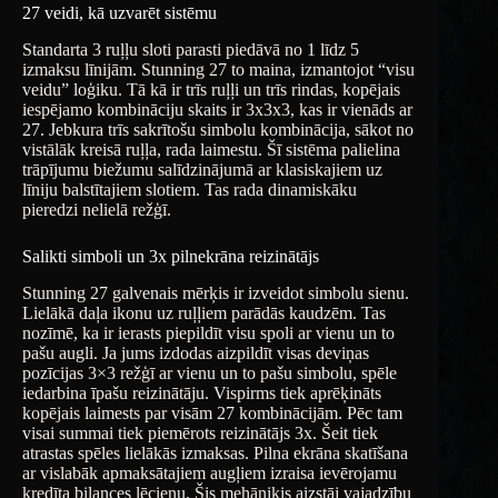
27 veidi, kā uzvarēt sistēmu
Standarta 3 ruļļu sloti parasti piedāvā no 1 līdz 5
izmaksu līnijām. Stunning 27 to maina, izmantojot “visu
veidu” loģiku. Tā kā ir trīs ruļļi un trīs rindas, kopējais
iespējamo kombināciju skaits ir 3x3x3, kas ir vienāds ar
27. Jebkura trīs sakrītošu simbolu kombinācija, sākot no
vistālāk kreisā ruļļa, rada laimestu. Šī sistēma palielina
trāpījumu biežumu salīdzinājumā ar klasiskajiem uz
līniju balstītajiem slotiem. Tas rada dinamiskāku
pieredzi nelielā režģī.
Salikti simboli un 3x pilnekrāna reizinātājs
Stunning 27 galvenais mērķis ir izveidot simbolu sienu.
Lielākā daļa ikonu uz ruļļiem parādās kaudzēm. Tas
nozīmē, ka ir ierasts piepildīt visu spoli ar vienu un to
pašu augli. Ja jums izdodas aizpildīt visas deviņas
pozīcijas 3×3 režģī ar vienu un to pašu simbolu, spēle
iedarbina īpašu reizinātāju. Vispirms tiek aprēķināts
kopējais laimests par visām 27 kombinācijām. Pēc tam
visai summai tiek piemērots reizinātājs 3x. Šeit tiek
atrastas spēles lielākās izmaksas. Pilna ekrāna skatīšana
ar vislabāk apmaksātajiem augļiem izraisa ievērojamu
kredīta bilances lēcienu. Šis mehāniķis aizstāj vajadzību