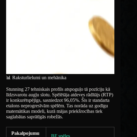
📊 Raksturlielumi un mehānika
Stunning 27 tehniskais profils atspoguļo tā pozīciju kā
līdzsvarotu augļu slotu. Spēlētāja atdeves rādītājs (RTP)
ir konkurētspējīgs, sasniedzot 96,05%. Šis ir standarta
etalons neprogresīvām spēlēm. Tas norāda uz godīgu
matemātikas modeli, kurā mājas priekšrocības tiek
saglabātas saprātīgās robežās.
Pakalpojumu
BF spēles