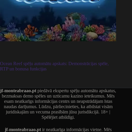
Ocean Reef spēļu automātu apskats: Demonstrācijas spēle,
RTP un bonusa funkcijas
jf-monteabraao.pt
piedāvā ekspertu spēļu automātu apskatus,
bezmaksas demo spēles un uzticamu kazino ieteikumus. Mēs
esam neatkarīgs informācijas centrs un neapstrādājam īstas
naudas darījumus. Lūdzu, pārliecinieties, ka atbilstat visām
juridiskajām un vecuma prasībām jūsu jurisdikcijā. 18+ |
Spēlējiet atbildīgi.
jf-monteabraao.pt
ir neatkarīga informācijas vietne. Mēs