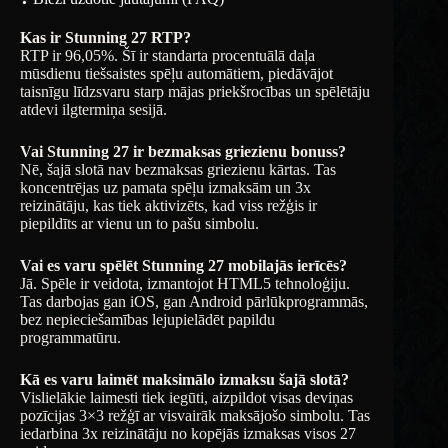
Kas ir Stunning 27 RTP?
RTP ir 96,05%. Šī ir standarta procentuālā daļa
mūsdienu tiešsaistes spēļu automātiem, piedāvājot
taisnīgu līdzsvaru starp mājas priekšrocības un spēlētāju
atdevi ilgtermiņa sesijā.
Vai Stunning 27 ir bezmaksas griezienu bonuss?
Nē, šajā slotā nav bezmaksas griezienu kārtas. Tas
koncentrējas uz pamata spēļu izmaksām un 3x
reizinātāju, kas tiek aktivizēts, kad viss režģis ir
piepildīts ar vienu un to pašu simbolu.
Vai es varu spēlēt Stunning 27 mobilajās ierīcēs?
Jā. Spēle ir veidota, izmantojot HTML5 tehnoloģiju.
Tas darbojas gan iOS, gan Android pārlūkprogrammās,
bez nepieciešamības lejupielādēt papildu
programmatūru.
Kā es varu laimēt maksimālo izmaksu šajā slotā?
Vislielākie laimesti tiek iegūti, aizpildot visas deviņas
pozīcijas 3×3 režģī ar visvairāk maksājošo simbolu. Tas
iedarbina 3x reizinātāju no kopējās izmaksas visos 27