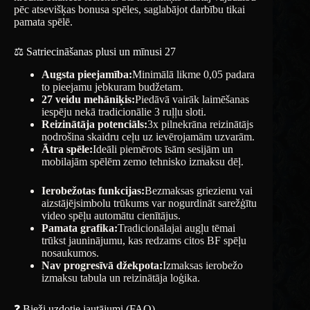
pēc atsevišķas bonusa spēles, saglabājot darbību tikai
pamata spēlē.
⚖️ Satriecināšanas plusi un mīnusi 27
Augsta pieejamība:
Minimālā likme 0,05 padara
to pieejamu jebkuram budžetam.
27 veidu mehāniķis:
Piedāvā vairāk laimēšanas
iespēju nekā tradicionālie 3 ruļļu sloti.
Reizinātāja potenciāls:
3x pilnekrāna reizinātājs
nodrošina skaidru ceļu uz ievērojamām uzvarām.
Ātra spēle:
Ideāli piemērots īsām sesijām un
mobilajām spēlēm zemo tehnisko izmaksu dēļ.
Ierobežotas funkcijas:
Bezmaksas griezienu vai
aizstājējsimbolu trūkums var nogurdināt sarežģītu
video spēļu automātu cienītājus.
Pamata grafika:
Tradicionālajai augļu tēmai
trūkst jauninājumu, kas redzams citos BF spēļu
nosaukumos.
Nav progresīvā džekpota:
Izmaksas ierobežo
izmaksu tabula un reizinātāja loģika.
❓ Bieži uzdotie jautājumi (FAQ)