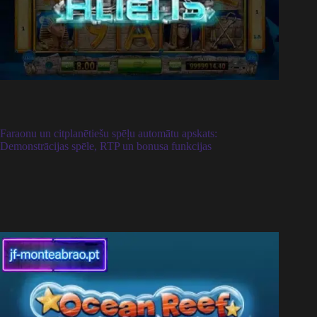
Faraonu un citplanētiešu spēļu automātu apskats:
Demonstrācijas spēle, RTP un bonusa funkcijas