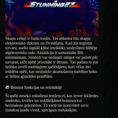
Skaņu celiņš ir funkcionāls. Tas atdarina īsta skapja
elektronisko dūkoņu un čivināšanu. Kad jūs iegūstat
uzvaru, audio signāli kļūst izteiktāki, nodrošinot tūlītēju
atgriezenisko saiti. Animācija ir samazināta līdz
minimumam. Simboli var nedaudz mirgot vai pulsēt pēc
uzvaras, taču spēlē prioritāte ir ātrums. Tas padara to par
lielisku izvēli mobilajiem spēlētājiem, kuri vēlas ātri
ielādētu spēli, kas neiztukšo akumulatora darbības laiku
ar lielām apstrādes prasībām.
🎁 Bonusa funkcijas un reizinātāji
Šī spēle neseko mūsdienu tendencei, kas ietver izkliedes
simbolus, izvēles un noklikšķiniet bonusus vai
bezmaksas griezienus. Tā vietā tas koncentrē savu
izmaksu jaudu vienā, spēcīgam mehāniķim.