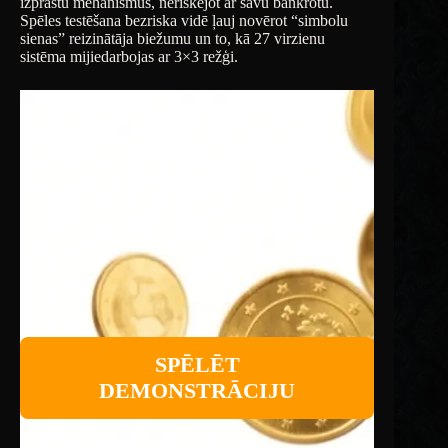
izprastu mehānismus, neriskējot ar savu bankrotu.
Spēles testēšana bezriska vidē ļauj novērot “simbolu
sienas” reizinātāja biežumu un to, kā 27 virzienu
sistēma mijiedarbojas ar 3×3 režģi.
SPĒLĒT
DEMONSTRĀCIJU