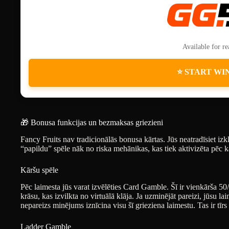
Available for r
⭐ START WI
🎁 Bonusa funkcijas un bezmaksas griezieni
Fancy Fruits nav tradicionālās bonusa kārtas. Jūs neatradīsiet izk
“papildu” spēle nāk no riska mehānikas, kas tiek aktivizēta pēc 
Kāršu spēle
Pēc laimesta jūs varat izvēlēties Card Gamble. Šī ir vienkārša 50
krāsu, kas izvilkta no virtuālā klāja. Ja uzminējāt pareizi, jūsu la
nepareizs minējums iznīcina visu šī grieziena laimestu. Tas ir tīr
Ladder Gamble