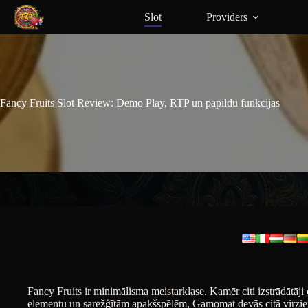
Slot
Providers
Fancy Fruits Slot Review: Demo Play, RTP un papildu funkcijas
Fancy Fruits ir minimālisma meistarklase. Kamēr citi izstrādātāji
elementu un sarežģītām apakšspēlēm, Gamomat devās citā virzienā