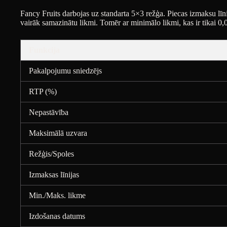
Fancy Fruits darbojas uz standarta 5×3 režģa. Piecas izmaksu līnija
vairāk samazinātu likmi. Tomēr ar minimālo likmi, kas ir tikai 0,
Funkcija
Pakalpojumu sniedzējs
RTP (%)
Nepastāvība
Maksimālā uzvara
Režģis/Spoles
Izmaksas līnijas
Min./Maks. likme
Izdošanas datums