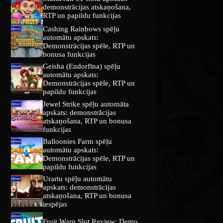
demonstrācijas atskaņošana,
RTP un papildu funkcijas
Cashing Rainbows spēļu
automātu apskats:
Demonstrācijas spēle, RTP un
bonusa funkcijas
Geisha (Endorfīna) spēļu
automātu apskats:
Demonstrācijas spēle, RTP un
papildu funkcijas
Jewel Strike spēļu automāta
apskats: demonstrācijas
atskaņošana, RTP un bonusa
funkcijas
Balloonies Farm spēļu
automātu apskats:
Demonstrācijas spēle, RTP un
papildu funkcijas
Urartu spēļu automātu
apskats: demonstrācijas
atskaņošana, RTP un bonusa
iespējas
Fruit Warp Slot Review: Demo