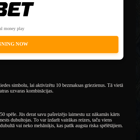
eal money play
NNING NOW
liedes simbolu, lai aktivizētu 10 bezmaksas griezienus. Tā vietā
katras uzvaras kombinācijas.
/50 spēle. Jūs derat savu pašreizējo laimestu uz nākamās kārts
imests dubultojas. To var izdarīt vairākas reizes, taču viens
s dubultā vai neko mehāniķis, kas patīk augsta riska spēlētājiem.