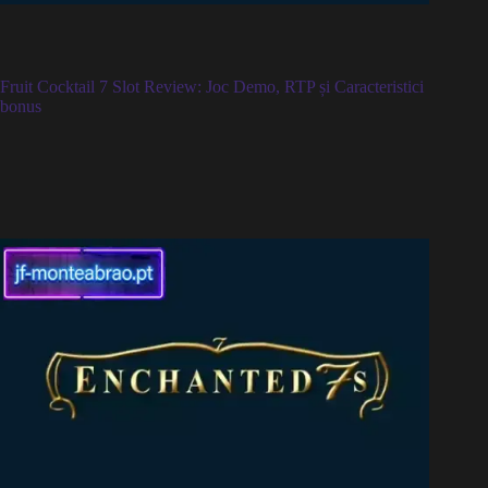
Fruit Cocktail 7 Slot Review: Joc Demo, RTP și Caracteristici
bonus