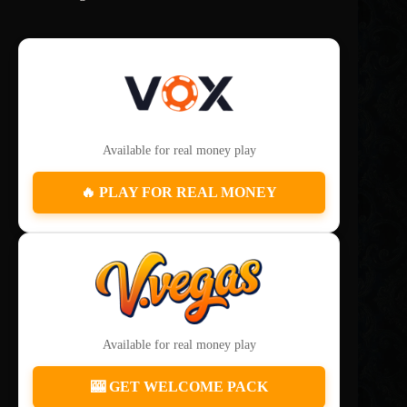
Available for real money play
🔥 PLAY FOR REAL MONEY
Available for real money play
🎰 GET WELCOME PACK