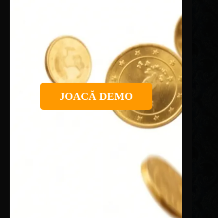
JOACĂ DEMO