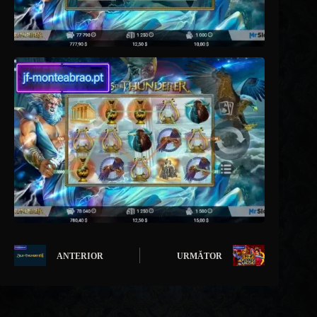
ANTERIOR
URMĂTOR