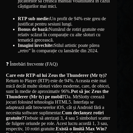
jucătorilor să crească manual volatilitatea în cazul
câștigurilor mai mici.
RTP sub medie:
Un profit de 94% este greu de
justificat pentru sesiuni lungi.
Bonus de bază:
Numărul de rotiri gratuite este
relativ scăzut în comparație cu alte sloturi cu
tematică grecească.
Imagini învechite:
Stilul artistic poate părea
„retro” în comparație cu lansările din 2024.
❓ Întrebări frecvente (FAQ)
Care este RTP-ul lui Zeus the Thunderer (Mr ty)?
Return to Player (RTP) este de 94%. Aceasta este mai
mică decât multe sloturi video moderne, care, de obicei,
sunt în medie de aproximativ 96%.
Pot să joc Zeus the
Thunderer (Mr ty) pe mobil?
Da. MrSlotty creează
jocuri folosind tehnologia HTML5. Interfața se
adaptează atât browserelor iOS, cât și Android fără a
necesita software suplimentar.
Cum declanșez rotiri
gratuite?
Trebuie să aterizați 3, 4 sau 5 simboluri scatter
de fulgere oriunde pe role. Acest lucru acordă 1, 3 sau,
respectiv, 10 rotiri gratuite.
Există o limită Max Win?