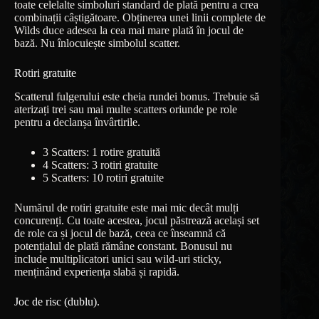
toate celelalte simboluri standard de plată pentru a crea
combinații câștigătoare. Obținerea unei linii complete de
Wilds duce adesea la cea mai mare plată în jocul de
bază. Nu înlocuiește simbolul scatter.
Rotiri gratuite
Scatterul fulgerului este cheia rundei bonus. Trebuie să
aterizați trei sau mai multe scatters oriunde pe role
pentru a declanșa învârtirile.
3 Scatters: 1 rotire gratuită
4 Scatters: 3 rotiri gratuite
5 Scatters: 10 rotiri gratuite
Numărul de rotiri gratuite este mai mic decât mulți
concurenți. Cu toate acestea, jocul păstrează același set
de role ca și jocul de bază, ceea ce înseamnă că
potențialul de plată rămâne constant. Bonusul nu
include multiplicatori unici sau wild-uri sticky,
menținând experiența slabă și rapidă.
Joc de risc (dublu).