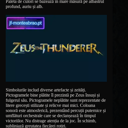
Paleta de culori se bazează în mare măsură pe albastrul
profund, auriu și alb.
Simbolurile includ diverse artefacte și zeități.
Pictogramele bine plătite îl prezintă pe Zeus însuși și
fulgerul său. Pictogramele neplătite sunt reprezentate de
litere grecești stilizate și relicve mai mici. Coloana
sonoră este atmosferică, prezentând percuții puternice și
umflături orchestrale care se declanșează în timpul
victoriilor. Nu distrage atenția de la joc. În schimb,
subliniază greutatea fiecărei rotiri.