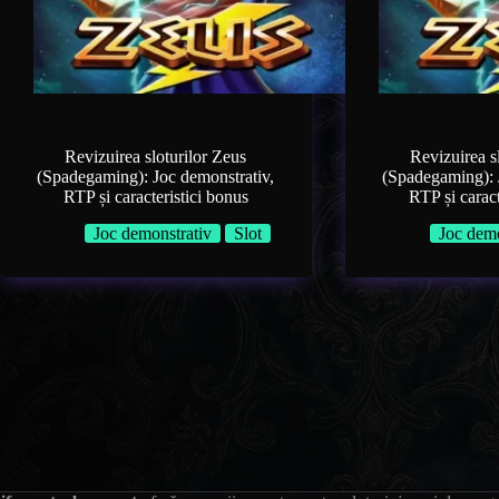
Revizuirea sloturilor Zeus
Revizuirea s
(Spadegaming): Joc demonstrativ,
(Spadegaming): 
RTP și caracteristici bonus
RTP și caract
Joc demonstrativ
Slot
Joc demo