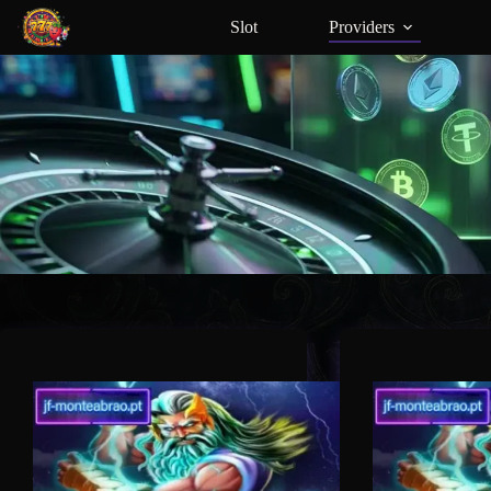
Slot
Providers