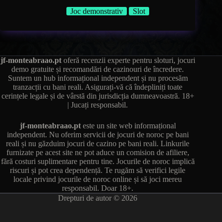
Joc demonstrativ
Slot
jf-monteabraao.pt
oferă recenzii experte pentru sloturi, jocuri
demo gratuite și recomandări de cazinouri de încredere.
Suntem un hub informațional independent și nu procesăm
tranzacții cu bani reali. Asigurați-vă că îndepliniți toate
cerințele legale și de vârstă din jurisdicția dumneavoastră. 18+
| Jucați responsabil.
jf-monteabraao.pt
este un site web informațional
independent. Nu oferim servicii de jocuri de noroc pe bani
reali și nu găzduim jocuri de cazino pe bani reali. Linkurile
furnizate pe acest site ne pot aduce un comision de afiliere,
fără costuri suplimentare pentru tine. Jocurile de noroc implică
riscuri și pot crea dependență. Te rugăm să verifici legile
locale privind jocurile de noroc online și să joci mereu
responsabil. Doar 18+.
Drepturi de autor © 2026