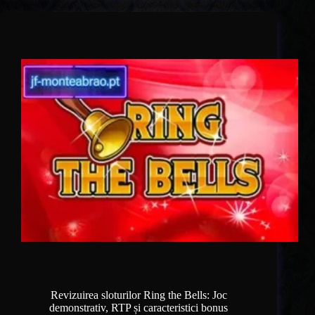
Revizuirea sloturilor Ring the Bells: Joc
demonstrativ, RTP și caracteristici bonus