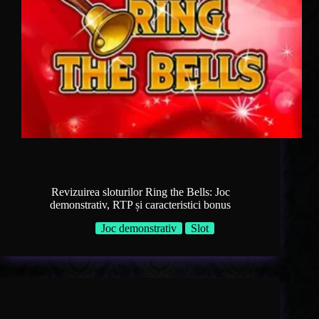
Revizuirea sloturilor Ring the Bells: Joc
demonstrativ, RTP și caracteristici bonus
Joc demonstrativ
Slot