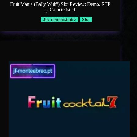
Fruit Mania (Bally Wulff) Slot Review: Demo, RTP
și Caracteristici
Joc demonstrativ
Slot