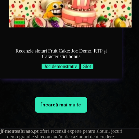
Recenzie sloturi Fruit Cake: Joc Demo, RTP și
Caracteristici bonus
Joc demonstrativ
Slot
Încarcă mai multe
jf-monteabraao.pt
oferă recenzii experte pentru sloturi, jocuri
demo gratuite și recomandări de cazinouri de încredere.