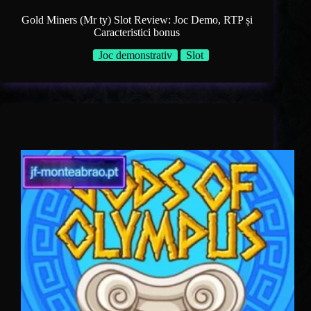
Gold Miners (Mr ty) Slot Review: Joc Demo, RTP și
Caracteristici bonus
Joc demonstrativ
Slot