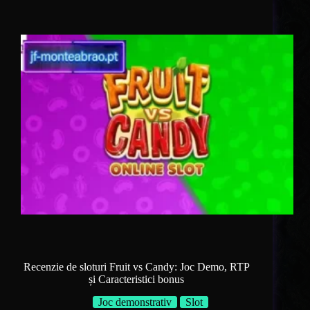
Recenzie de sloturi Fruit vs Candy: Joc Demo, RTP
și Caracteristici bonus
Joc demonstrativ
Slot