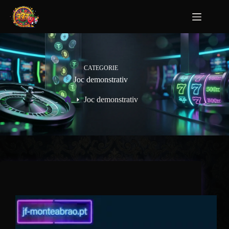
CATEGORIE
Joc demonstrativ
Joc demonstrativ