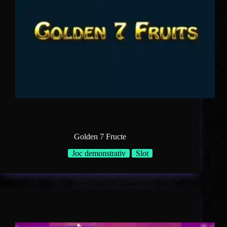
Golden 7 Fructe
Joc demonstrativ
Slot