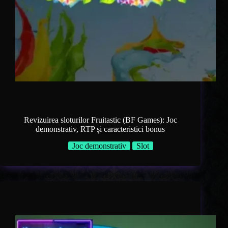
Revizuirea sloturilor Fruitastic (BF Games): Joc
demonstrativ, RTP și caracteristici bonus
Joc demonstrativ
Slot