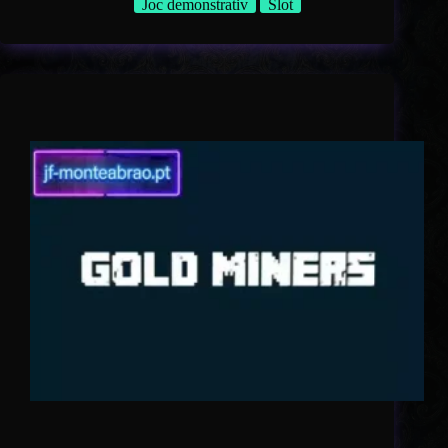
Joc demonstrativ
Slot