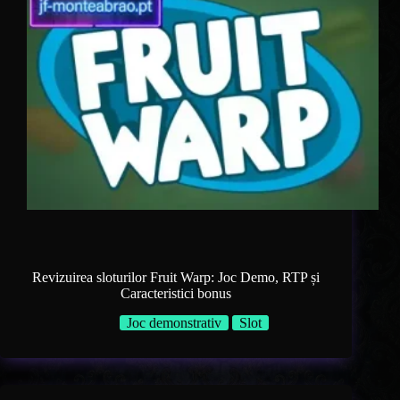
Revizuirea sloturilor Fruit Warp: Joc Demo, RTP și
Caracteristici bonus
Joc demonstrativ
Slot