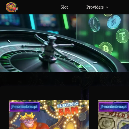
Slot
Providers