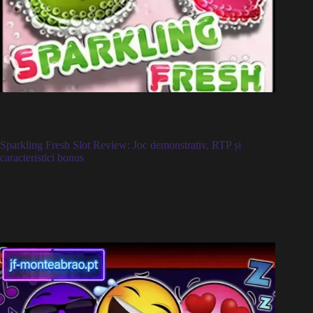
Sparkling Fresh Slot Review: Joc demonstrativ, RTP și
caracteristici bonus