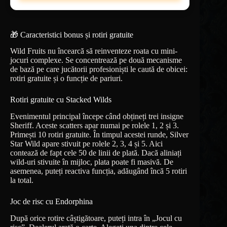
🎁 Caracteristici bonus și rotiri gratuite
Wild Fruits nu încearcă să reinventeze roata cu mini-
jocuri complexe. Se concentrează pe două mecanisme
de bază pe care jucătorii profesioniști le caută de obicei:
rotiri gratuite și o funcție de pariuri.
Rotiri gratuite cu Stacked Wilds
Evenimentul principal începe când obțineți trei insigne
Sheriff. Aceste scatters apar numai pe rolele 1, 2 și 3.
Primești 10 rotiri gratuite. În timpul acestei runde, Silver
Star Wild apare stivuit pe rolele 2, 3, 4 și 5. Aici
contează de fapt cele 50 de linii de plată. Dacă aliniați
wild-uri stivuite în mijloc, plata poate fi masivă. De
asemenea, puteți reactiva funcția, adăugând încă 5 rotiri
la total.
Joc de risc cu Endorphina
După orice rotire câștigătoare, puteți intra în „Jocul cu