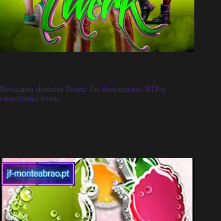
Revizuirea sloturilor Twerk: Joc demonstrativ, RTP și
caracteristici bonus