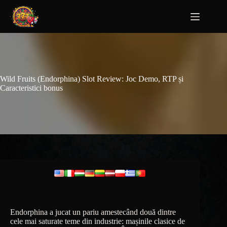
Wild Fruits (Endorphina) Slot Review: Joc Demo, RTP și
Caracteristici bonus
Endorphina a jucat un pariu amestecând două dintre
cele mai saturate teme din industrie: mașinile clasice de