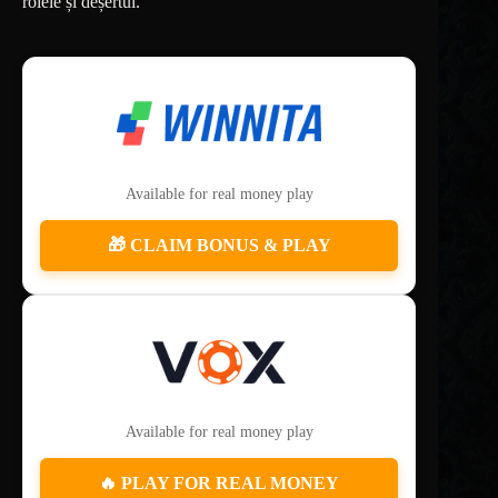
rolele și deșertul.
Available for real money play
🎁 CLAIM BONUS & PLAY
Available for real money play
🔥 PLAY FOR REAL MONEY