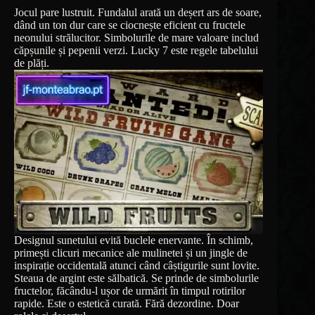
Jocul pare lustruit. Fundalul arată un deșert ars de soare,
dând un ton dur care se ciocnește eficient cu fructele
neonului strălucitor. Simbolurile de mare valoare includ
căpșunile și pepenii verzi. Lucky 7 este regele tabelului
de plăți.
Designul sunetului evită buclele enervante. În schimb,
primești clicuri mecanice ale mulinetei și un jingle de
inspirație occidentală atunci când câștigurile sunt lovite.
Steaua de argint este sălbatică. Se prinde de simbolurile
fructelor, făcându-l ușor de urmărit în timpul rotirilor
rapide. Este o estetică curată. Fără dezordine. Doar