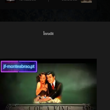
Înrudit