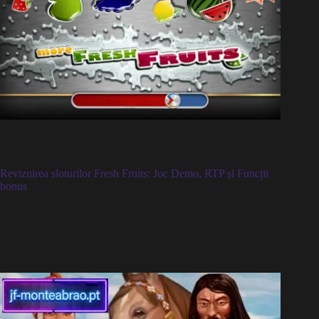
Revizuirea sloturilor Fresh Fruits: Joc Demo, RTP și Funcții
bonus