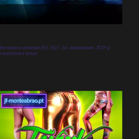
Revizuirea sloturilor ISS 2027: Joc demonstrativ, RTP și
caracteristici bonus