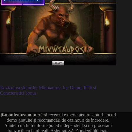
Revizuirea sloturilor Minotaurus: Joc Demo, RTP și
Caracteristici bonus
jf-monteabraao.pt
oferă recenzii experte pentru sloturi, jocuri
demo gratuite și recomandări de cazinouri de încredere.
Suntem un hub informațional independent și nu procesăm
tranzacții cu bani reali. Asigurați-vă că îndepliniți toate