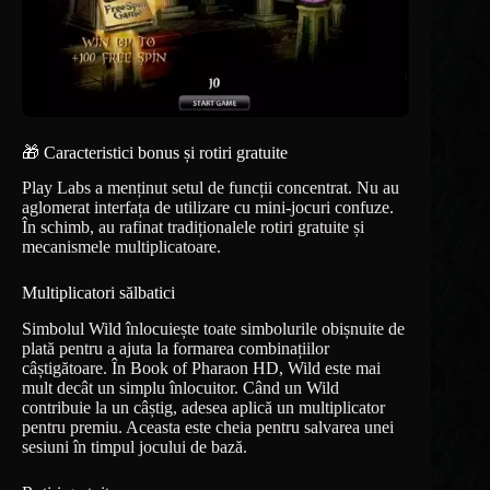
🎁 Caracteristici bonus și rotiri gratuite
Play Labs a menținut setul de funcții concentrat. Nu au
aglomerat interfața de utilizare cu mini-jocuri confuze.
În schimb, au rafinat tradiționalele rotiri gratuite și
mecanismele multiplicatoare.
Multiplicatori sălbatici
Simbolul Wild înlocuiește toate simbolurile obișnuite de
plată pentru a ajuta la formarea combinațiilor
câștigătoare. În Book of Pharaon HD, Wild este mai
mult decât un simplu înlocuitor. Când un Wild
contribuie la un câștig, adesea aplică un multiplicator
pentru premiu. Aceasta este cheia pentru salvarea unei
sesiuni în timpul jocului de bază.