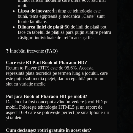
multor lansări moderne care oferă 96% sau mai
mult.
Lipsa de inovare:
În timp ce tehnologia este
bună, tema egipteană și mecanica „Carte” sunt
foarte familiare.
Diluarea liniei de plată:
50 de linii de plată pot
face ca tabelul de plăți să pară puțin subțire pentru
câștiguri individuale de trei în același fel.
❓ Întrebări frecvente (FAQ)
Care este RTP-ul Book of Pharaon HD?
Return to Player (RTP) este de 95,6%. Aceasta
reprezintă plata teoretică pe termen lung a jocului, care
este puțin sub media pieței, dar acceptabilă pentru un
slot cu variație medie.
Pot juca Book of Pharaon HD pe mobil?
Da. Jocul a fost conceput având în vedere jocul HD pe
mobil. Folosește tehnologia HTML5 și un raport de
aspect 16:9 care se potrivește perfect pe smartphone-uri
și tablete.
Cum declanșez rotiri gratuite în acest slot?