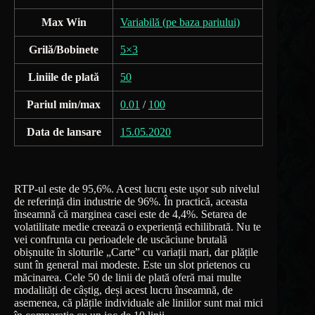
Max Win
Variabilă (pe baza pariului)
Grilă/Bobinete
5×3
Liniile de plată
50
Pariul min/max
0.01
/
100
Data de lansare
15.05.2020
RTP-ul este de 95,6%. Acest lucru este ușor sub nivelul
de referință din industrie de 96%. În practică, aceasta
înseamnă că marginea casei este de 4,4%. Setarea de
volatilitate medie creează o experiență echilibrată. Nu te
vei confrunta cu perioadele de uscăciune brutală
obișnuite în sloturile „Carte” cu variații mari, dar plățile
sunt în general mai modeste. Este un slot prietenos cu
măcinarea. Cele 50 de linii de plată oferă mai multe
modalități de câștig, deși acest lucru înseamnă, de
asemenea, că plățile individuale ale liniilor sunt mai mici