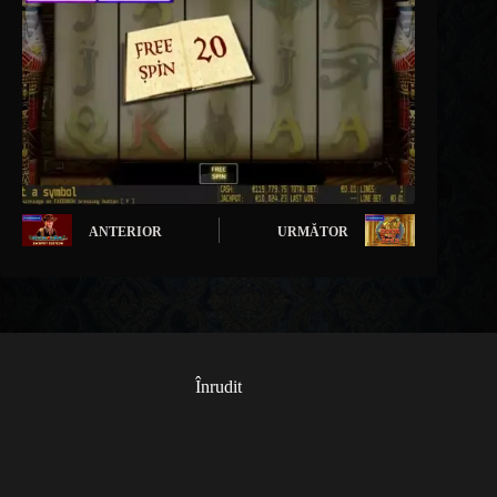
ANTERIOR
URMĂTOR
Înrudit