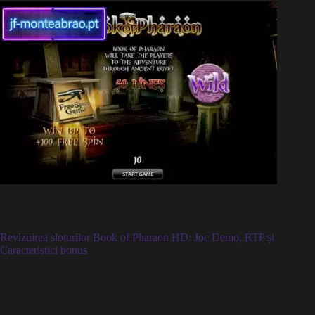
Revizuirea sloturilor Book of Pharaon HD: Joc Demo, RTP și
Caracteristici bonus