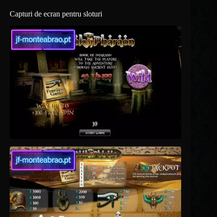
Capturi de ecran pentru sloturi