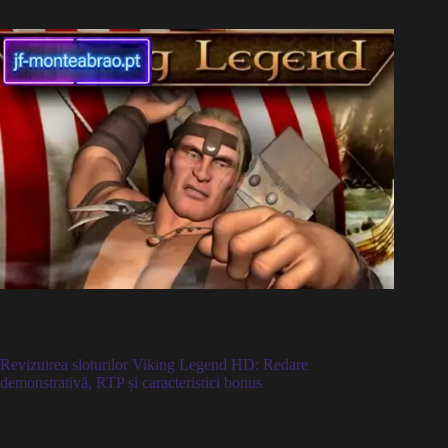
Revizuirea sloturilor Viking Legend HD: Redare
demonstrativă, RTP și caracteristici bonus