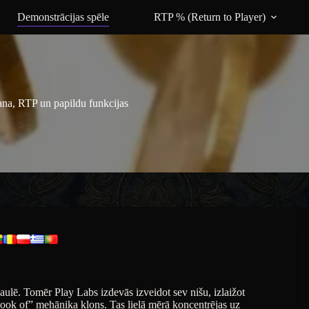
Demonstrācijas spēle
RTP % (Return to Player)
na, RTP un papildu funkcijas
aulē. Tomēr Play Labs izdevās izveidot sev nišu, izlaižot
ook of” mehāniķa klons. Tas lielā mērā koncentrējas uz