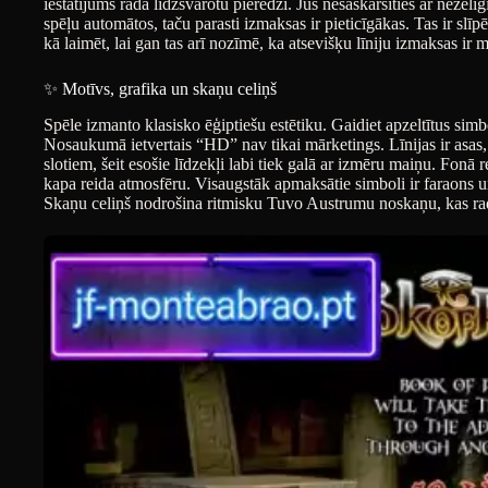
iestatījums rada līdzsvarotu pieredzi. Jūs nesaskarsities ar nežēlī
spēļu automātos, taču parasti izmaksas ir pieticīgākas. Tas ir slīp
kā laimēt, lai gan tas arī nozīmē, ka atsevišķu līniju izmaksas ir 
✨ Motīvs, grafika un skaņu celiņš
Spēle izmanto klasisko ēģiptiešu estētiku. Gaidiet apzeltītus sim
Nosaukumā ietvertais “HD” nav tikai mārketings. Līnijas ir asas,
slotiem, šeit esošie līdzekļi labi tiek galā ar izmēru maiņu. Fonā
kapa reida atmosfēru. Visaugstāk apmaksātie simboli ir faraons u
Skaņu celiņš nodrošina ritmisku Tuvo Austrumu noskaņu, kas rada