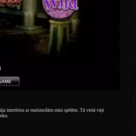
āja interfeisu ar mulsinošām mini spēlēm. Tā vietā viņi
niku.