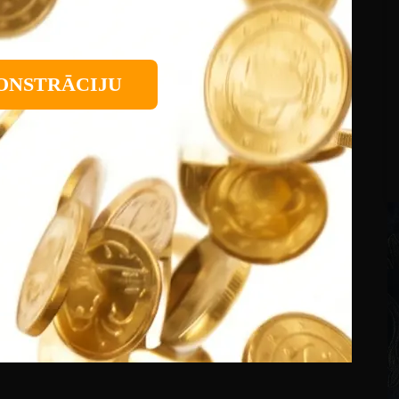
ONSTRĀCIJU