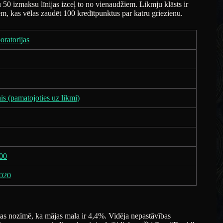
 50 izmaksu līnijas izceļ to no vienaudžiem. Likmju klāsts ir
em, kas vēlas zaudēt 100 kredītpunktus par katru griezienu.
oratorijas
is (pamatojoties uz likmi)
00
2020
as nozīmē, ka mājas mala ir 4,4%. Vidēja nepastāvības