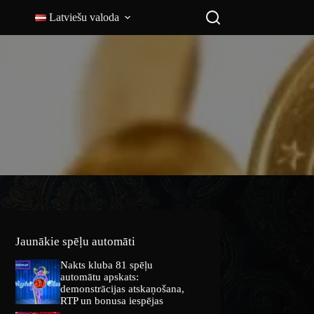
Latviešu valoda
Jaunākie spēļu automāti
Nakts kluba 81 spēļu
automātu apskats:
demonstrācijas atskaņošana,
RTP un bonusa iespējas