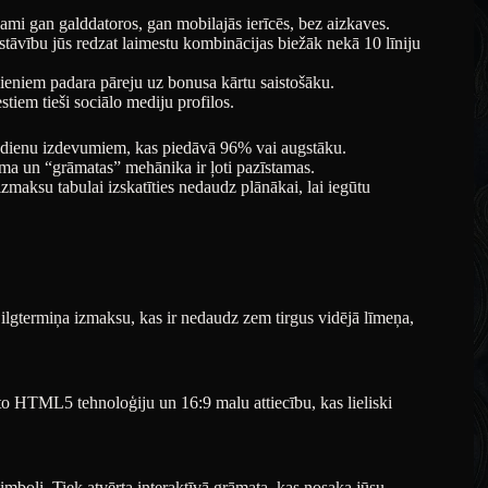
ami gan galddatoros, gan mobilajās ierīcēs, bez aizkaves.
tāvību jūs redzat laimestu kombinācijas biežāk nekā 10 līniju
eniem padara pāreju uz bonusa kārtu saistošāku.
estiem tieši sociālo mediju profilos.
dienu izdevumiem, kas piedāvā 96% vai augstāku.
tēma un “grāmatas” mehānika ir ļoti pazīstamas.
 izmaksu tabulai izskatīties nedaudz plānākai, lai iegūtu
 ilgtermiņa izmaksu, kas ir nedaudz zem tirgus vidējā līmeņa,
to HTML5 tehnoloģiju un 16:9 malu attiecību, kas lieliski
 simboli. Tiek atvērta interaktīvā grāmata, kas nosaka jūsu