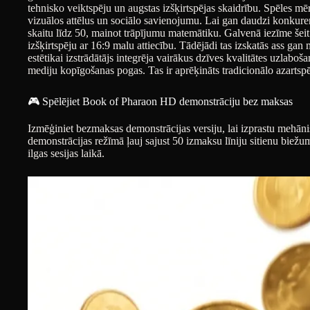
tehnisko veiktspēju un augstas izšķirtspējas skaidrību. Spēles mēr
vizuālos attēlus un sociālo savienojumu. Lai gan daudzi konkurenti
skaitu līdz 50, mainot trāpījumu matemātiku. Galvenā iezīme šei
izšķirtspēju ar 16:9 malu attiecību. Tādējādi tas izskatās ass ga
estētikai izstrādātājs integrēja vairākus dzīves kvalitātes uzlabo
mediju kopīgošanas pogas. Tas ir aprēķināts tradicionālo azarts
🎮 Spēlējiet Book of Pharaon HD demonstrāciju bez maksas
Izmēģiniet bezmaksas demonstrācijas versiju, lai izprastu mehāni
demonstrācijas režīmā ļauj sajust 50 izmaksu līniju sitienu biežum
ilgas sesijas laikā.