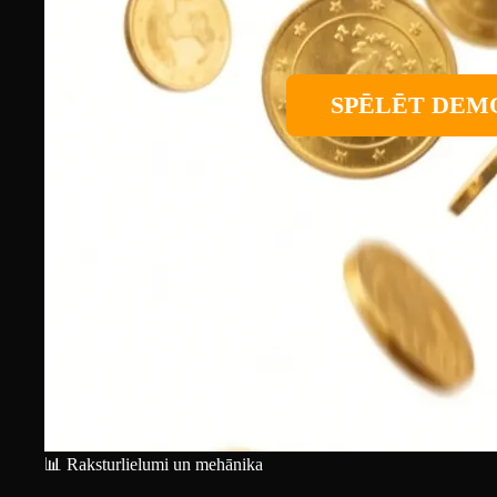
SPĒLĒT DEM
📊 Raksturlielumi un mehānika