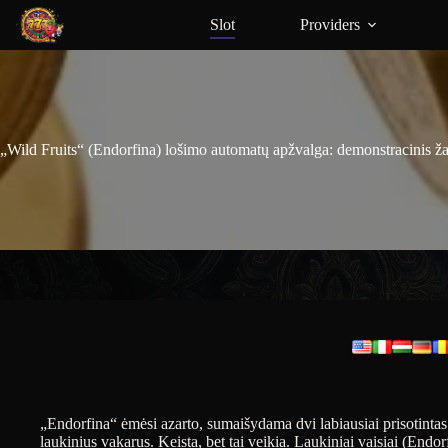
Slot
Providers
„Wild Fruits“ (Endorfina) lošimo automatų apžvalga: demonstracinis ž
„Endorfina“ ėmėsi azarto, sumaišydama dvi labiausiai prisotinta
laukinius vakarus. Keista, bet tai veikia. Laukiniai vaisiai (Endor