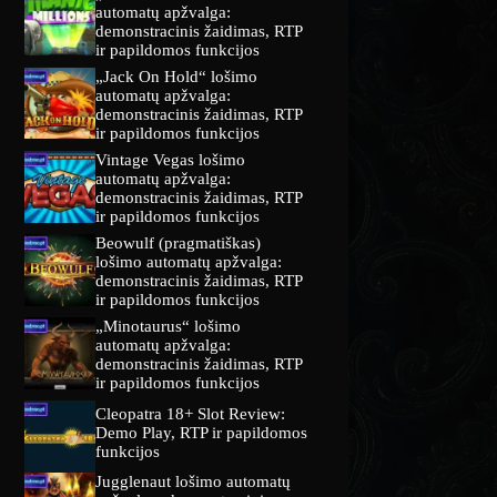
automatų apžvalga:
demonstracinis žaidimas, RTP
ir papildomos funkcijos
„Jack On Hold“ lošimo
automatų apžvalga:
demonstracinis žaidimas, RTP
ir papildomos funkcijos
Vintage Vegas lošimo
automatų apžvalga:
demonstracinis žaidimas, RTP
ir papildomos funkcijos
Beowulf (pragmatiškas)
lošimo automatų apžvalga:
demonstracinis žaidimas, RTP
ir papildomos funkcijos
„Minotaurus“ lošimo
automatų apžvalga:
demonstracinis žaidimas, RTP
ir papildomos funkcijos
Cleopatra 18+ Slot Review:
Demo Play, RTP ir papildomos
funkcijos
Jugglenaut lošimo automatų