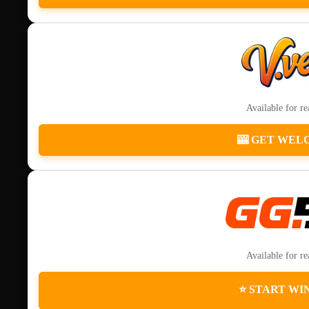
Available for r
🎰 GET WEL
Available for r
⭐ START WI