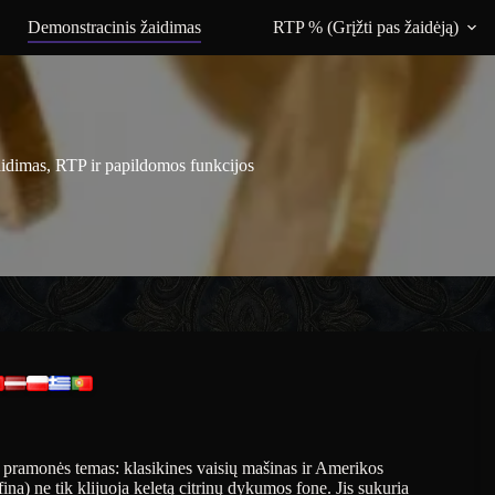
Demonstracinis žaidimas
RTP % (Grįžti pas žaidėją)
aidimas, RTP ir papildomos funkcijos
s pramonės temas: klasikines vaisių mašinas ir Amerikos
fina) ne tik klijuoja keletą citrinų dykumos fone. Jis sukuria