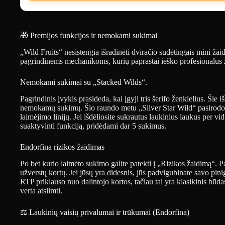
🎁 Premijos funkcijos ir nemokami sukimai
„Wild Fruits“ nesistengia išradinėti dviračio sudėtingais mini ž
pagrindinėms mechanikoms, kurių paprastai ieško profesionalūs 
Nemokami sukimai su „Stacked Wilds“.
Pagrindinis įvykis prasideda, kai įgyji tris šerifo ženklelius. Šie
nemokamų sukimų. Šio raundo metu „Silver Star Wild“ pasirodo su
laimėjimo linijų. Jei išdėliosite sukrautus laukinius laukus per vid
suaktyvinti funkciją, pridėdami dar 5 sukimus.
Endorfina rizikos žaidimas
Po bet kurio laimėto sukimo galite patekti į „Rizikos žaidimą“. P
užverstų kortų. Jei jūsų yra didesnis, jūs padvigubinate savo pinig
RTP priklauso nuo dalintojo kortos, tačiau tai yra klasikinis būd
verta atsiimti.
⚖️ Laukinių vaisių privalumai ir trūkumai (Endorfina)