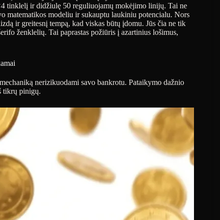
tinklelį ir didžiulę 50 reguliuojamų mokėjimo linijų. Tai ne
avo matematikos modeliu ir sukauptu laukiniu potencialu. Nors
izdą ir greitesnį tempą, kad viskas būtų įdomu. Jūs čia ne tik
erifo ženklelių. Tai paprastas požiūris į azartinius lošimus,
kamai
 mechaniką nerizikuodami savo bankrotu. Pataikymo dažnio
 tikrų pinigų.