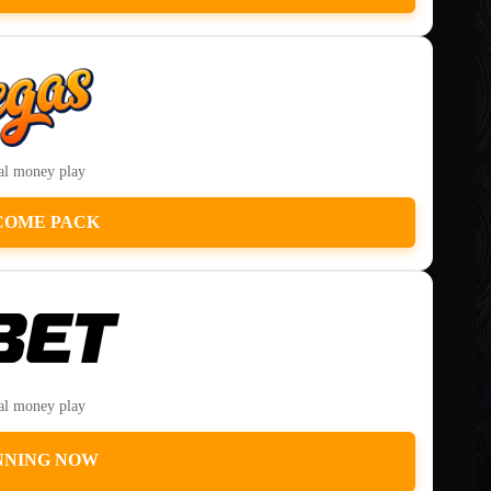
eal money play
COME PACK
eal money play
NNING NOW