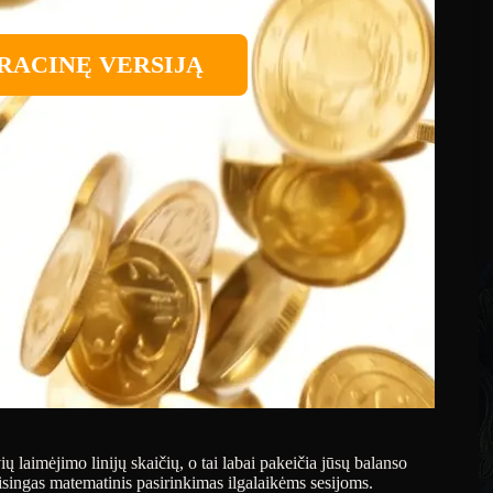
RACINĘ VERSIJĄ
ių laimėjimo linijų skaičių, o tai labai pakeičia jūsų balanso
isingas matematinis pasirinkimas ilgalaikėms sesijoms.