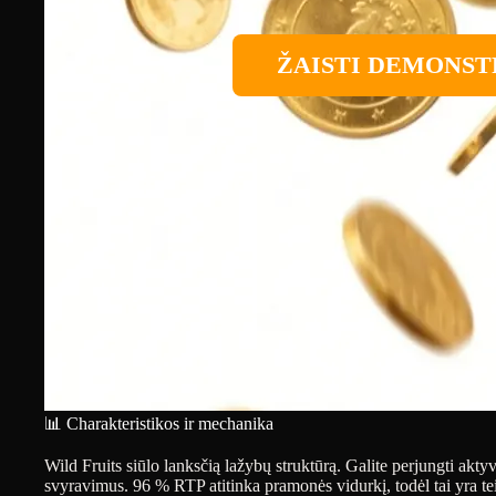
ŽAISTI DEMONST
📊 Charakteristikos ir mechanika
Wild Fruits siūlo lanksčią lažybų struktūrą. Galite perjungti aktyv
svyravimus. 96 % RTP atitinka pramonės vidurkį, todėl tai yra te