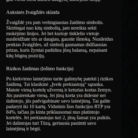
Auksinės žvaigždės sklaida
Žvaigždė yra pats vertingiausias žaidimo simbolis.
Skirtingai nuo kitų simbolių, jam nereikia sekti
mokėjimo linijos. Jei bet kurioje tinklelio vietoje
nusileidžiate tris ar daugiau, gausite išmoką. Nusileidus
penkias žvaigždes, už simbolį gaunamas didžiausias
prizas, kuris žymiai padidina jūsų balansą, nepaisant
kitų būgnų pozicijų.
Rizikos žaidimas (lošimo funkcija)
Po kiekvieno laimėjimo turite galimybę patekti į rizikos
žaidimą. Tai klasikinė „Įveik prekiautoją“ sąranka.
Matote vieną kortelę užverstą ir keturias kortas žemyn.
Jūs pasirenkate vieną. Jei jūsų korta yra didesnė nei
dalintojo, jūs padvigubinate savo laimėjimą. Tai galite
padaryti iki 10 kartų. Vidutinis šios funkcijos RTP yra
84%, tačiau jis kinta priklausomai nuo platintojo
kortelės. Jei prekiautojas turi 2, jūsų šansai yra puikūs.
Jei dalintojas turi Tūzą, geriausia pasiimti savo
laimėjimą ir bėgti.