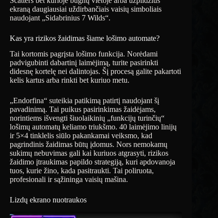
Scatters bet kurioje būgnų vietoje arba užpildžius
ekraną daugiausiai uždirbančiais vaisių simboliais
naudojant „Sidabrinius 7 Wilds“.
Kas yra rizikos žaidimas šiame lošimo automate?
Tai kortomis pagrįsta lošimo funkcija. Norėdami
padvigubinti dabartinį laimėjimą, turite pasirinkti
didesnę kortelę nei dalintojas. Šį procesą galite pakartoti
kelis kartus arba rinkti bet kuriuo metu.
„Endorfina“ suteikia patikimą patirtį naudojant šį
pavadinimą. Tai puikus pasirinkimas žaidėjams,
norintiems išvengti šiuolaikinių „funkcijų turinčių“
lošimų automatų keliamo triukšmo. 40 laimėjimo linijų
ir 5×4 tinklelis siūlo pakankamai veiksmo, kad
pagrindinis žaidimas būtų įdomus. Nors nemokamų
sukimų nebuvimas gali kai kuriuos atgrasyti, rizikos
žaidimo įtraukimas papildo strategiją, kuri apdovanoja
tuos, kurie žino, kada pasitraukti. Tai poliruota,
profesionali ir sąžininga vaisių mašina.
Lizdų ekrano nuotraukos