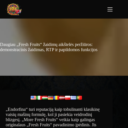
Daugiau „Fresh Fruits“ žaidimų aikštelės peržiūros:
demonstracinis žaidimas, RTP ir papildomos funkcijos
„Endorfina“ turi reputaciją kaip tobulinanti klasikinę
vaisių mašinų formulę, kol ji pasiekia veidrodinį
blizgesį. „More Fresh Fruits“ veikia kaip galingas
originalaus „Fresh Fruits“ pavadinimo įpėdinis. Jis