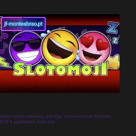
omoji lošimo automatų apžvalga: demonstracinis žaidimas,
RTP ir papildomos funkcijos