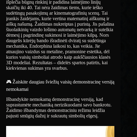
išplečia būgnų rinkinį ir padidina laimėjimo linijų
skaičių iki 40. Tai nėra žaidimas tiems, kurie ieško
sudėtingų pasakojimų ar kinematografinių scenų. Tai
įrankis žaidėjams, kurie vertina matematinį aiškumą ir
aiškų našumą. Žaidimas nukreiptas į puristą. Jis pašalina
šiuolaikinių vaizdo lošimo automatų netvarką ir sutelkia
dėmesį į pagrindinę sukimosi ir laimėjimo kilpą. Nors
daugelis kūrėjų bando išradinėti dviratį su sudėtinga
mechanika, Endorphina laikosi to, kas veikia. Jie
atnaujino vaizdus su metaline, pramonine estetika, dėl
kurios vaisių simboliai atrodo kaip aukščiausios klasės
3D modeliai. Rezultatas – didelės spartos patirtis, kai
kiekvienas sukimas yra svarbus.
🎮 Žaiskite daugiau šviežių vaisių demonstracinę versiją
nemokamai
Išbandykite nemokamą demonstracinę versiją, kad
suprastumėte mechaniką nerizikuodami savo bankrotu.
Žaidimo išbandymas demonstraciniu režimu leidžia
pajusti smūgių dažnį ir sukrautų simbolių elgesį.