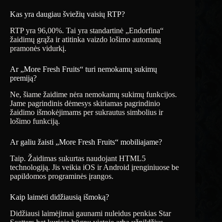
Kas yra daugiau šviežių vaisių RTP?
RTP yra 96,00%. Tai yra standartinė „Endorfina“
žaidimų grąža ir atitinka vaizdo lošimo automatų
pramonės vidurkį.
Ar „More Fresh Fruits“ turi nemokamų sukimų
premiją?
Ne, šiame žaidime nėra nemokamų sukimų funkcijos.
Jame pagrindinis dėmesys skiriamas pagrindinio
žaidimo išmokėjimams per sukrautus simbolius ir
lošimo funkciją.
Ar galiu žaisti „More Fresh Fruits“ mobiliajame?
Taip. Žaidimas sukurtas naudojant HTML5
technologiją. Jis veikia iOS ir Android įrenginiuose be
papildomos programinės įrangos.
Kaip laimėti didžiausią išmoką?
Didžiausi laimėjimai gaunami nuleidus penkias Star