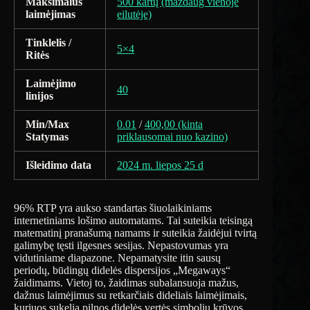
Maksimalus
500 kartų (maždaug vienoje
laimėjimas
eilutėje)
Tinklelis /
5×4
Ritės
Laimėjimo
40
linijos
Min/Max
0.01
/
400,00 (kinta
Statymas
priklausomai nuo kazino)
Išleidimo data
2024 m. liepos 25 d
96% RTP yra aukso standartas šiuolaikiniams
internetiniams lošimo automatams. Tai suteikia teisingą
matematinį pranašumą namams ir suteikia žaidėjui tvirtą
galimybę tęsti ilgesnes sesijas. Nepastovumas yra
vidutiniame diapazone. Nepamatysite itin sausų
periodų, būdingų didelės dispersijos „Megaways“
žaidimams. Vietoj to, žaidimas subalansuoja mažus,
dažnus laimėjimus su retkarčiais dideliais laimėjimais,
kuriuos sukelia pilnos didelės vertės simbolių krūvos.