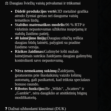
⚖️ Daugiau šviežių vaisių privalumai ir trūkumai
Didelė produkcijos vertė:
3D metalinė grafika
atrodo žymiai geriau nei dauguma vaisių
tematikos lizdų.
Stabilus matematikos modelis:
96 % RTP ir
vidutinis nepastovumas užtikrina nuspėjamą ir
stabilų žaidimo patirtį.
40 laimėjimo linijų:
Daugiau eilučių reiškia
daugiau būdų laimėti, palyginti su pradine
žaidimo versija.
Rizikos žaidimas:
Galimybė lošti mažais
laimėjimais suteikia žaidėjams daugiau galimybių
kontroliuoti savo nepastovumą.
Nėra nemokamų sukimų:
Žaidėjams,
įpratusiems prie šiuolaikinių vaizdo lošimų
automatų, gali pasikartoti, kad trūksta specialaus
bonuso raundo.
Ribotos funkcijos:
Be „Wilds“, „Scatters“ ir
„Gamble“, nėra daugiklio ar atsitiktinių būgnų
modifikatorių.
❓ Dažnai užduodami klausimai (DUK)