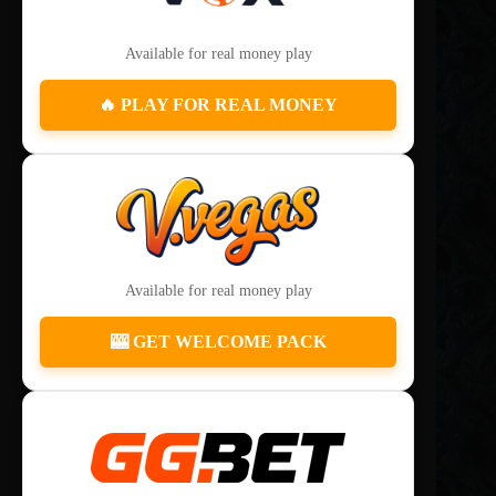
Available for real money play
🔥 PLAY FOR REAL MONEY
Available for real money play
🎰 GET WELCOME PACK