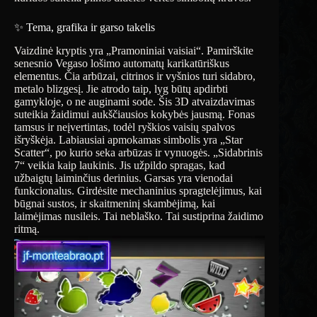
✨ Tema, grafika ir garso takelis
Vaizdinė kryptis yra „Pramoniniai vaisiai“. Pamirškite
senesnio Vegaso lošimo automatų karikatūriškus
elementus. Čia arbūzai, citrinos ir vyšnios turi sidabro,
metalo blizgesį. Jie atrodo taip, lyg būtų apdirbti
gamykloje, o ne auginami sode. Šis 3D atvaizdavimas
suteikia žaidimui aukščiausios kokybės jausmą. Fonas
tamsus ir neįvertintas, todėl ryškios vaisių spalvos
išryškėja. Labiausiai apmokamas simbolis yra „Star
Scatter“, po kurio seka arbūzas ir vynuogės. „Sidabrinis
7“ veikia kaip laukinis. Jis užpildo spragas, kad
užbaigtų laiminčius derinius. Garsas yra vienodai
funkcionalus. Girdėsite mechaninius spragtelėjimus, kai
būgnai sustos, ir skaitmeninį skambėjimą, kai
laimėjimas nusileis. Tai neblaško. Tai sustiprina žaidimo
ritmą.