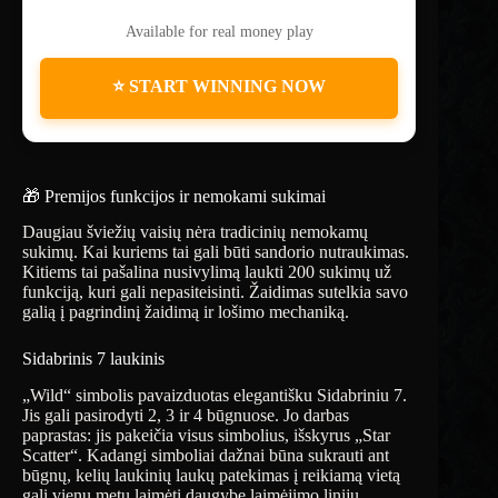
Available for real money play
⭐ START WINNING NOW
🎁 Premijos funkcijos ir nemokami sukimai
Daugiau šviežių vaisių nėra tradicinių nemokamų
sukimų. Kai kuriems tai gali būti sandorio nutraukimas.
Kitiems tai pašalina nusivylimą laukti 200 sukimų už
funkciją, kuri gali nepasiteisinti. Žaidimas sutelkia savo
galią į pagrindinį žaidimą ir lošimo mechaniką.
Sidabrinis 7 laukinis
„Wild“ simbolis pavaizduotas elegantišku Sidabriniu 7.
Jis gali pasirodyti 2, 3 ir 4 būgnuose. Jo darbas
paprastas: jis pakeičia visus simbolius, išskyrus „Star
Scatter“. Kadangi simboliai dažnai būna sukrauti ant
būgnų, kelių laukinių laukų patekimas į reikiamą vietą
gali vienu metu laimėti daugybę laimėjimo linijų.