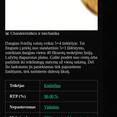
📊 Charakteristikos ir mechanika
Daugiau šviežių vaisių veikia 5×4 tinklelyje. Tai
žingsnis į priekį nuo standartinio 5×3 išdėstymo,
suteikiant daugiau vietos 40 fiksuotų mokėjimo linijų.
Lažybų diapazonas platus. Galite pradėti nuo centų arba
padidinti iki reikšmingų statymų už vieną sukimą. Dėl
šio lankstumo jis pasiekiamas tiek paprastiems
žaidėjams, tiek turintiems didesnį likutį.
Teikėjas
Endorfina
RTP (%)
96,00 %
Nepastovumas
Vidutinis