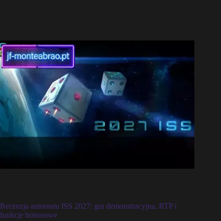
Recenzja automatu ISS 2027: gra demonstracyjna, RTP i
funkcje bonusowe