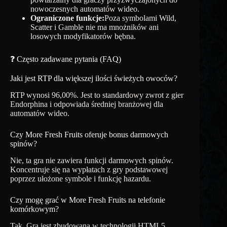
nowoczesnych automatów wideo.
Ograniczone funkcje:
Poza symbolami Wild,
Scatter i Gamble nie ma mnożników ani
losowych modyfikatorów bębna.
❓ Często zadawane pytania (FAQ)
Jaki jest RTP dla większej ilości świeżych owoców?
RTP wynosi 96,00%. Jest to standardowy zwrot z gier
Endorphina i odpowiada średniej branżowej dla
automatów wideo.
Czy More Fresh Fruits oferuje bonus darmowych
spinów?
Nie, ta gra nie zawiera funkcji darmowych spinów.
Koncentruje się na wypłatach z gry podstawowej
poprzez ułożone symbole i funkcję hazardu.
Czy mogę grać w More Fresh Fruits na telefonie
komórkowym?
Tak. Gra jest zbudowana w technologii HTML5.