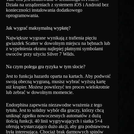
Działa na urządzeniach z systemem iOS i Android bez
konieczności instalowania dodatkowego
oprogramowania.
Jak wygrać maksymalną wypłatę?
Największe wygrane wynikają z trafienia pięciu
gwiazdek Scatter w dowolnym miejscu na bębnach lub
z wypełnienia ekranu najlepiej płatnymi symbolami
owoców przy użyciu Silver 7 Wilds.
Na czym polega gra ryzyka w tym slocie?
Jest to funkcja hazardu oparta na kartach. Aby podwoić
swoją obecną wygraną, musisz wybrać wyższą kartę
niż krupier. Możesz powtórzyć ten proces wielokrotnie
lub zebrać w dowolnym momencie.
Endorphina zapewnia niezawodne wrażenia z tego
tytułu. Jest to solidny wybór dla graczy, którzy chcą
uniknąć zgiełku nowoczesnych automatów z dużą
ilością funkcji. 40 linii wygrywających i siatka 5×4
oferują wystarczająco dużo akcji, aby gra podstawowa
była interesująca. Chociaż brak darmowych spinów