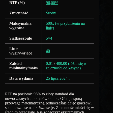
RTP (%)
96,00%
Zmienność
Średni
Maksymalna
500x (w przybliżeniu na
wygrana
linię)
Siatka/szpule
5×4
Linie
40
wygrywające
Zakład
0.01
/
400,00 (różni się w
minimalny/maks
zależności od kasyna)
Data wydania
25 lipca 2024 r
RTP na poziomie 96% to złoty standard dla
nowoczesnych automatów online. Oferuje sporą
przewagę matematyczną, jednocześnie dając graczowi
solidne szanse na dłuższe sesje. Zmienność mieści się w
średnim przedziale. Nie zobaczysz ekstremalnych