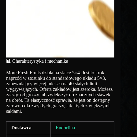
📊 Charakterystyka i mechanika
More Fresh Fruits działa na siatce 5×4. Jest to krok
naprzód w stosunku do standardowego układu 5×3,
zapewniający więcej miejsca na 40 stałych linii
wygrywających. Oferta zakładów jest szeroka. Możesz
zacząć od groszy lub zwiększyć do znacznych stawek
na obrót. Ta elastyczność sprawia, że ​​jest on dostępny
zarówno dla zwykłych graczy, jak i tych z większymi
saldami.
Dostawca
Endorfina