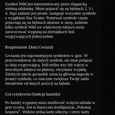
Symbol Wild jest reprezentowany przez elegancką
srebrną siódemkę. Może pojawić się na bębnach 2, 3 i
4. Jego zadanie jest proste: zastępuje wszystkie symbole
z wyjątkiem Star Scatter. Ponieważ symbole często
pojawiają się na bębnach ułożone w stosy, trafienie
kilku symboli Wild we właściwym miejscu może
zaowocować wygraną na dziesiątkach linii
wygrywających jednocześnie.
Rozproszenie Złotej Gwiazdy
Gwiazda jest najcenniejszym symbolem w grze. W
przeciwieństwie do innych symboli, nie musi podążać
za linią wygrywającą. Jeśli trafisz trzy lub więcej w
dowolnym miejscu na planszy, otrzymasz wypłatę.
Zdobycie pięciu gwiazdek oznacza główną nagrodę w
postaci symbolu, co znacznie zwiększa Twoje saldo
niezależnie od innych pozycji na bębnie.
Gra ryzykowna (funkcja hazardu)
Po każdej wygranej masz możliwość wzięcia udziału w
grze ryzyka. Jest to klasyczna konfiguracja „Pokonaj
krupiera”. Widzisz jedną kartę odkrytą i cztery karty