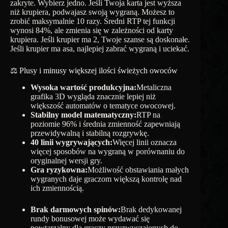
zakryte. Wybierz jedno. Jeśli Twoja karta jest wyższa
niż krupiera, podwajasz swoją wygraną. Możesz to
zrobić maksymalnie 10 razy. Średni RTP tej funkcji
wynosi 84%, ale zmienia się w zależności od karty
krupiera. Jeśli krupier ma 2, Twoje szanse są doskonałe.
Jeśli krupier ma asa, najlepiej zabrać wygraną i uciekać.
⚖️ Plusy i minusy większej ilości świeżych owoców
Wysoka wartość produkcyjna:
Metaliczna
grafika 3D wygląda znacznie lepiej niż
większość automatów o tematyce owocowej.
Stabilny model matematyczny:
RTP na
poziomie 96% i średnia zmienność zapewniają
przewidywalną i stabilną rozgrywkę.
40 linii wygrywających:
Więcej linii oznacza
więcej sposobów na wygraną w porównaniu do
oryginalnej wersji gry.
Gra ryzykowna:
Możliwość obstawiania małych
wygranych daje graczom większą kontrolę nad
ich zmiennością.
Brak darmowych spinów:
Brak dedykowanej
rundy bonusowej może wydawać się
powtarzalny dla graczy przyzwyczajonych do