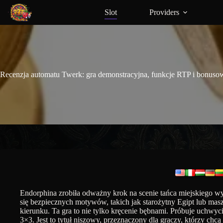
Slot
Providers
Recenzja automatu Twerk: gra demonstracyjna, funkcje RTP i bonuso
Endorphina zrobiła odważny krok na scenie tańca miejskiego 
się bezpiecznych motywów, takich jak starożytny Egipt lub ma
kierunku. Ta gra to nie tylko kręcenie bębnami. Próbuje uchwyci
3×3. Jest to tytuł niszowy, przeznaczony dla graczy, którzy chc