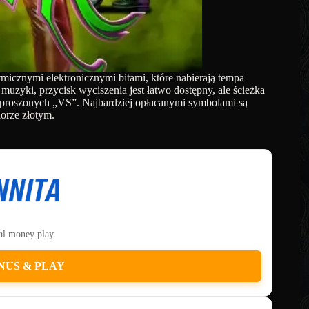
micznymi elektronicznymi bitami, które nabierają tempa
 muzyki, przycisk wyciszenia jest łatwo dostępny, ale ścieżka
roszonych „VS”. Najbardziej opłacanymi symbolami są
lorze złotym.
eal money play
NUS & PLAY