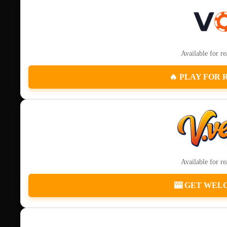
Available for r
🔥 PLAY FOR
Available for r
🎰 GET WEL