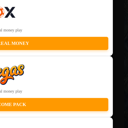
eal money play
 REAL MONEY
eal money play
COME PACK