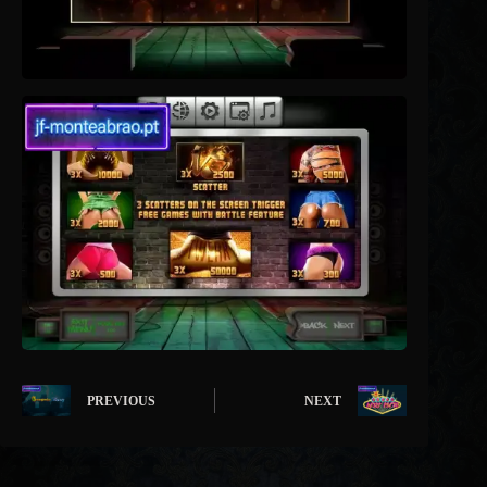
PREVIOUS
NEXT