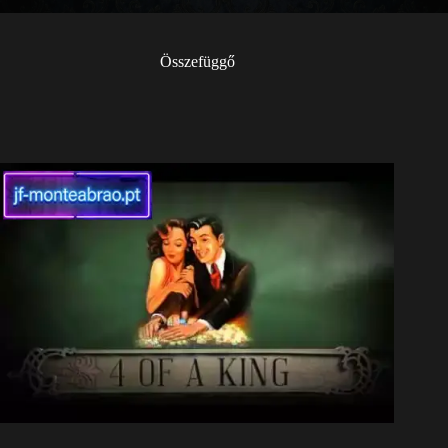
Összefüggő