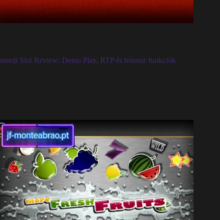
omoji Slot Review: Demo Play, RTP és bónusz funkciók