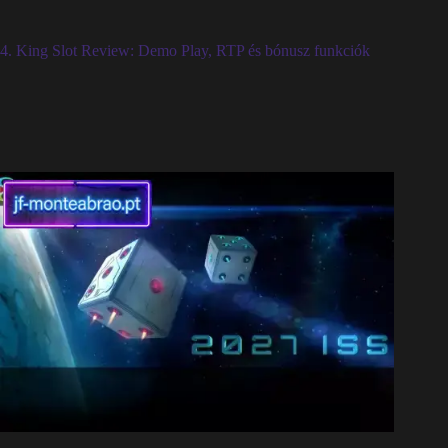
4. King Slot Review: Demo Play, RTP és bónusz funkciók