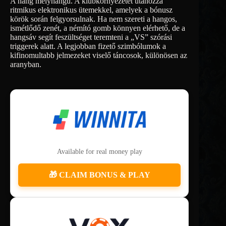
A hang mélyhangú. A klubkörnyezetet utánozza
ritmikus elektronikus ütemekkel, amelyek a bónusz
körök során felgyorsulnak. Ha nem szereti a hangos,
ismétlődő zenét, a némító gomb könnyen elérhető, de a
hangsáv segít feszültséget teremteni a „VS” szórási
triggerek alatt. A legjobban fizető szimbólumok a
kifinomultabb jelmezeket viselő táncosok, különösen az
aranyban.
Available for real money play
🎁 CLAIM BONUS & PLAY