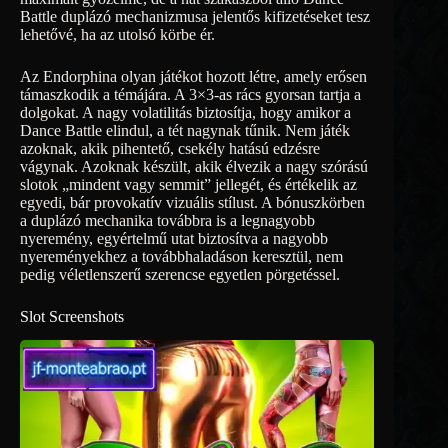
Battle duplázó mechanizmusa jelentős kifizetéseket tesz
lehetővé, ha az utolsó körbe ér.
Az Endorphina olyan játékot hozott létre, amely erősen
támaszkodik a témájára. A 3×3-as rács gyorsan tartja a
dolgokat. A nagy volatilitás biztosítja, hogy amikor a
Dance Battle elindul, a tét nagynak tűnik. Nem játék
azoknak, akik pihentető, csekély hatású edzésre
vágynak. Azoknak készült, akik élvezik a nagy szórású
slotok „mindent vagy semmit” jellegét, és értékelik az
egyedi, bár provokatív vizuális stílust. A bónuszkörben
a duplázó mechanika továbbra is a legnagyobb
nyeremény, egyértelmű utat biztosítva a nagyobb
nyereményekhez a továbbhaladáson keresztül, nem
pedig véletlenszerű szerencse egyetlen pörgetéssel.
Slot Screenshots