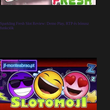
Sparkling Fresh Slot Review: Demo Play, RTP és bónusz
funkciók