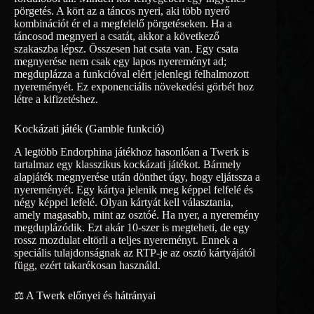
pörgetés. A kört az a táncos nyeri, aki több nyerő
kombinációt ér el a megfelelő pörgetéseken. Ha a
táncosod megnyeri a csatát, akkor a következő
szakaszba lépsz. Összesen hat csata van. Egy csata
megnyerése nem csak egy lapos nyereményt ad;
megduplázza a funkcióval elért jelenlegi felhalmozott
nyereményét. Ez exponenciális növekedési görbét hoz
létre a kifizetéshez.
Kockázati játék (Gamble funkció)
A legtöbb Endorphina játékhoz hasonlóan a Twerk is
tartalmaz egy klasszikus kockázati játékot. Bármely
alapjáték megnyerése után dönthet úgy, hogy eljátssza a
nyereményét. Egy kártya jelenik meg képpel felfelé és
négy képpel lefelé. Olyan kártyát kell választania,
amely magasabb, mint az osztóé. Ha nyer, a nyeremény
megduplázódik. Ezt akár 10-szer is megteheti, de egy
rossz mozdulat eltörli a teljes nyereményt. Ennek a
speciális tulajdonságnak az RTP-je az osztó kártyájától
függ, ezért takarékosan használd.
⚖️ A Twerk előnyei és hátrányai