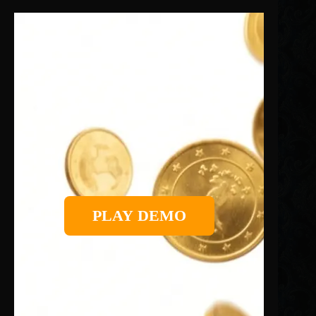
PLAY DEMO