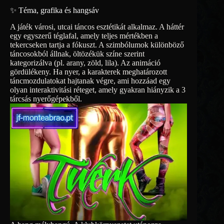
✨ Téma, grafika és hangsáv
A játék városi, utcai táncos esztétikát alkalmaz. A háttér
egy egyszerű téglafal, amely teljes mértékben a
tekercseken tartja a fókuszt. A szimbólumok különböző
táncosokból állnak, öltözékük színe szerint
kategorizálva (pl. arany, zöld, lila). Az animáció
gördülékeny. Ha nyer, a karakterek meghatározott
táncmozdulatokat hajtanak végre, ami hozzáad egy
olyan interaktivitási réteget, amely gyakran hiányzik a 3
tárcsás nyerőgépekből.