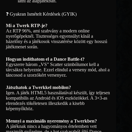
látni az alapjátékban.
❓ Gyakran Ismételt Kérdések (GYIK)
Mi a Twerk RTP-je?
Az RTP 96%, ami szabvány a modern online
nyerőgépeknél. Tisztességes egyensúlyt kínál a
házelőny és a játékosok visszatérése között egy hosszú
játékmenet során.
Hogyan indíthatom el a Dance Battle-t?
Egyszerre három „VS” Scatter szimbólumot kell a
tárcsákra helyeznie. Ezzel elindul a verseny mód, ahol a
táncosod a szorzókért versenyez.
Játszhatok a Twerkkel mobilon?
Igen. A játék HTML5 használatával készült, így teljesen
kompatibilis az Android és iOS eszközökkel. A 3×3-as
elrendezés tökéletesen illeszkedik a kisebb
képernyőkhöz.
Mennyi a maximális nyeremény a Twerkben?
A játéknak nincs a hagyományos értelemben vett
maximált győzelme, de a hat szakaszból álló Dance