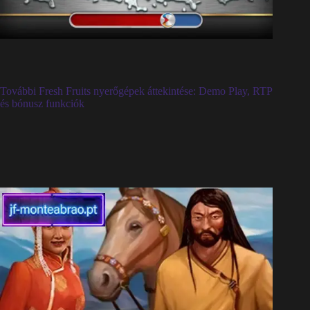
További Fresh Fruits nyerőgépek áttekintése: Demo Play, RTP
és bónusz funkciók