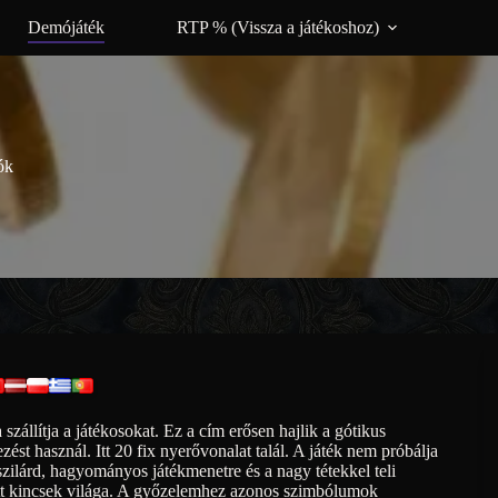
Demójáték
RTP % (Vissza a játékoshoz)
ók
állítja a játékosokat. Ez a cím erősen hajlik a gótikus
st használ. Itt 20 fix nyerővonalat talál. A játék nem próbálja
szilárd, hagyományos játékmenetre és a nagy tétekkel teli
tett kincsek világa. A győzelemhez azonos szimbólumok