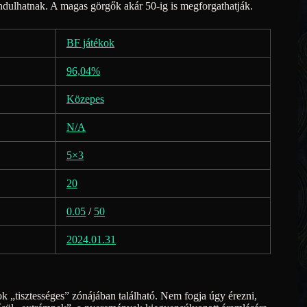
ndulhatnak. A magas görgők akár 50-ig is megforgathatják.
BF játékok
96,04%
Közepes
N/A
5×3
20
0.05
/
50
2024.01.31
 „tisztességes” zónájában található. Nem fogja úgy érezni,