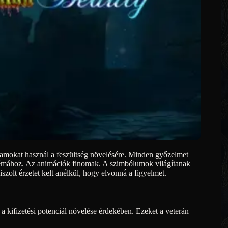
llamokat használ a feszültség növelésére. Minden győzelmet
ti témához. Az animációk finomak. A szimbólumok világítanak
zolt érzetet kelt anélkül, hogy elvonná a figyelmet.
 kifizetési potenciál növelése érdekében. Ezeket a veterán