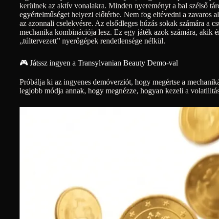
kerülnek az aktív vonalakra. Minden nyereményt a bal szélső tárc
egyértelműséget helyezi előtérbe. Nem fog eltévedni a zavaros
az azonnali cselekvésre. Az elsődleges húzás sokak számára a c
mechanika kombinációja lesz. Ez egy játék azok számára, akik é
„túltervezett” nyerőgépek rendetlensége nélkül.
🎮 Játssz ingyen a Transylvanian Beauty Demo-val
Próbálja ki az ingyenes demóverziót, hogy megértse a mechanikát
legjobb módja annak, hogy megnézze, hogyan kezeli a volatilitás 