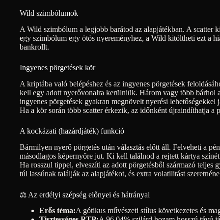
Wild szimbólumok
A Wild szimbólum a legjobb barátod az alapjátékban. A scatter k
egy szimbólum egy ötös nyereményhez, a Wild kitöltheti ezt a hiá
bankrollt.
Ingyenes pörgetések kör
A kriptába való belépéshez és az ingyenes pörgetések feloldás
kell egy adott nyerővonalra kerülniük. Három vagy több bárhol a t
ingyenes pörgetések gyakran megnövelt nyerési lehetőségekkel j
Ha a kör során több scatter érkezik, az időnként újraindíthatja 
A kockázati (hazárdjáték) funkció
Bármilyen nyerő pörgetés után választás előtt áll. Felveheti a p
másodlagos képernyőre jut. Ki kell találnod a rejtett kártya szín
Ha rosszul tippel, elveszíti az adott pörgetésből származó teljes
túl lassúnak találják az alapjátékot, és extra volatilitást szeret
⚖️ Az ​​erdélyi szépség előnyei és hátrányai
Erős téma:
A gótikus művészeti stílus következetes és ma
Tisztességes RTP:
A 96,04% szilárd hozam hosszú távú já