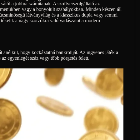
sától a jobbra számítanak. A szoftverszolgáltató az
 almenükben vagy a bonyolult szabályokban. Minden készen áll
súcsminőségű látványvilág és a klasszikus dupla vagy semmi
rtékelik a nagy szorzókra való vadászatot a modern
 anélkül, hogy kockáztatná bankrollját. Az ingyenes játék a
az egyenlegét száz vagy több pörgetés felett.