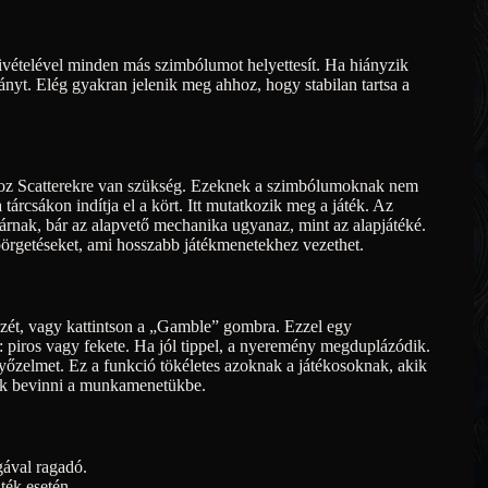
ivételével minden más szimbólumot helyettesít. Ha hiányzik
nyt. Elég gyakran jelenik meg ahhoz, hogy stabilan tartsa a
ához Scatterekre van szükség. Ezeknek a szimbólumoknak nem
árcsákon indítja el a kört. Itt mutatkozik meg a játék. Az
árnak, bár az alapvető mechanika ugyanaz, mint az alapjátéké.
a pörgetéseket, ami hosszabb játékmenetekhez vezethet.
énzét, vagy kattintson a „Gamble” gombra. Ezzel egy
ét: piros vagy fekete. Ha jól tippel, a nyeremény megduplázódik.
 győzelmet. Ez a funkció tökéletes azoknak a játékosoknak, akik
nének bevinni a munkamenetükbe.
gával ragadó.
ték esetén.