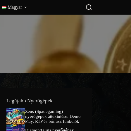
Magyar
Legújabb Nyerőgépek
Zeus (Spadegaming)
nyerőgépek áttekintése: Demo
Play, RTP és bónusz funkciók
Diamond Cats nyerőgépek