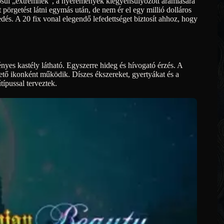
nősül „extrémnek”, a nyeremények kiegyensúlyozott áramlására
 pörgetést látni egymás után, de nem ér el egy millió dolláros
és. A 20 fix vonal elegendő lefedettséget biztosít ahhoz, hogy
ényes kastély látható. Egyszerre hideg és hívogató érzés. A
zető ikonként működik. Díszes ékszereket, gyertyákat és a
típussal terveztek.