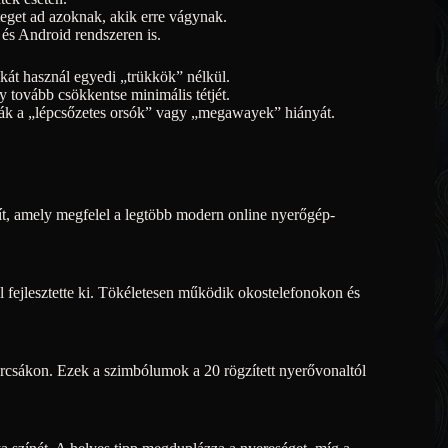
éteget ad azoknak, akik erre vágynak.
és Android rendszeren is.
t használ egyedi „trükkök” nélkül.
 tovább csökkentse minimális tétjét.
tják a „lépcsőzetes orsók” vagy „megawayek” hiányát.
t, amely megfelel a legtöbb modern online nyerőgép-
fejlesztette ki. Tökéletesen működik okostelefonokon és
árcsákon. Ezek a szimbólumok a 20 rögzített nyerővonaltól