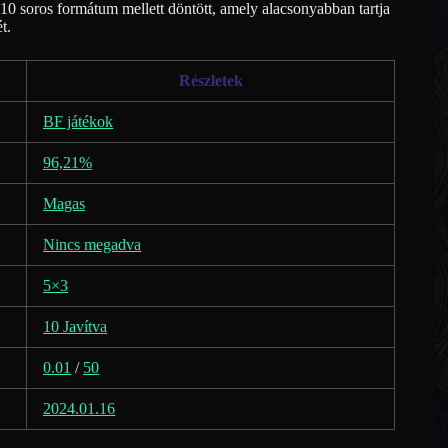
10 soros formátum mellett döntött, amely alacsonyabban tartja
t.
Részletek
BF játékok
96,21%
Magas
Nincs megadva
5×3
10 Javítva
0.01
/
50
2024.01.16