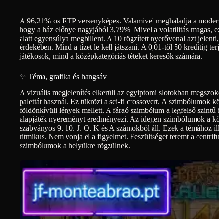
A 96,21%-os RTP versenyképes. Valamivel meghaladja a modern vi
hogy a ház előnye nagyjából 3,79%. Mivel a volatilitás magas, ez
alatt egyensúlya megbillent. A 10 rögzített nyerővonal azt jelent
érdekében. Mind a tízet le kell játszani. A 0,01-től 50 kreditig t
játékosok, mind a középkategóriás téteket keresők számára.
✨ Téma, grafika és hangsáv
A vizuális megjelenítés elkerüli az egyiptomi slotokban megszokot
palettát használ. Ez tükrözi a sci-fi crossovert. A szimbólumok kö
földönkívüli lények mellett. A fáraó szimbólum a legfelső szint
alapjáték nyereményt eredményezi. Az idegen szimbólumok a köz
szabványos 9, 10, J, Q, K és A számokból áll. Ezek a témához il
ritmikus. Nem vonja el a figyelmet. Feszültséget teremt a centri
szimbólumok a helyükre rögzülnek.