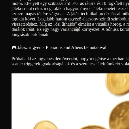
motor. Ehelyett egy sziklaszilárd 5×3-as rácsra és 10 rögzített 
játékosokat céloz meg, akik a hagyományos játékmenetet részesít
szorzó magas tétjére vágynak. A játék technikai precizitással mű
logikát követ. Legalább három egyező alacsony szintű szimból
visszatéréshez. Míg az „ősi űrhajós” elmélet a vizuális horog, a m
darálók iránt. Ez egy nagy varianciájú környezet. A bónusz körök
kiugrások tarkítanak.
🎮 Játssz ingyen a Pharaohs and Aliens bemutatóval
Próbálja ki az ingyenes demóverziót, hogy megértse a mechanikát
scatter triggerek gyakoriságának és a szerencsejáték funkció volat