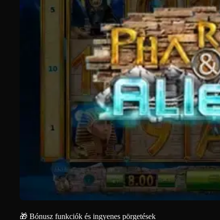
🎁 Bónusz funkciók és ingyenes pörgetések