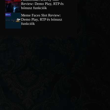
Review: Demo Play, RTP és
bónusz funkciók
Meme Faces Slot Review:
Demo Play, RTP és bónusz
funkciók