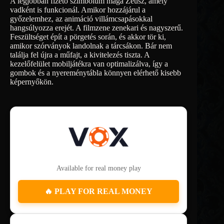
A legjobban fizető szimbólum maga Zeusz, amely
vadként is funkcionál. Amikor hozzájárul a
győzelemhez, az animáció villámcsapásokkal
hangsúlyozza erejét. A filmzene zenekari és nagyszerű.
Feszültséget épít a pörgetés során, és akkor tör ki,
amikor szórványok landolnak a tárcsákon. Bár nem
találja fel újra a műfajt, a kivitelezés tiszta. A
kezelőfelület mobiljátékra van optimalizálva, így a
gombok és a nyereménytábla könnyen elérhető kisebb
képernyőkön.
Available for real money play
🔥 PLAY FOR REAL MONEY