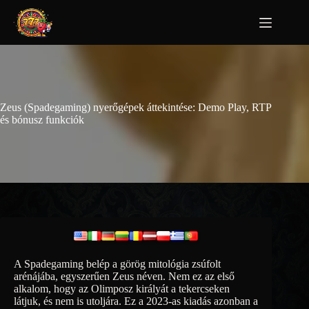
Zeus (Spadegaming) nyerőgépek áttekintése: Demo Play, RTP
és bónusz funkciók
A Spadegaming belép a görög mitológia zsúfolt
arénájába, egyszerűen Zeus néven. Nem ez az első
alkalom, hogy az Olimposz királyát a tekercseken
látjuk, és nem is utoljára. Ez a 2023-as kiadás azonban a