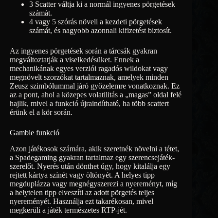
3 Scatter váltja ki a normál ingyenes pörgetések
számát.
4 vagy 5 szórás növeli a kezdeti pörgetések
számát, és nagyobb azonnali kifizetést biztosít.
Az ingyenes pörgetések során a tárcsák gyakran
megváltoztatják a viselkedésüket. Ennek a
mechanikának egyes verziói ragadós wildokat vagy
megnövelt szorzókat tartalmaznak, amelyek minden
Zeusz szimbólummal járó győzelemre vonatkoznak. Ez
az a pont, ahol a közepes volatilitás a „magas” oldal felé
hajlik, mivel a funkció újraindítható, ha több scattert
érünk el a kör során.
Gamble funkció
Azon játékosok számára, akik szeretnék növelni a tétet,
a Spadegaming gyakran tartalmaz egy szerencsejáték-
szerelőt. Nyerés után dönthet úgy, hogy kitalálja egy
rejtett kártya színét vagy öltönyét. A helyes tipp
megduplázza vagy megnégyszerezi a nyereményt, míg
a helytelen tipp elveszíti az adott pörgetés teljes
nyereményét. Használja ezt takarékosan, mivel
megkerüli a játék természetes RTP-jét.