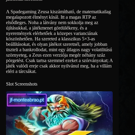
A Spadegaming Zeusa kiszámítható, de matematikailag
megalapozott élményt kínál. Itt a magas RTP az
elsődleges. Noha a látvány nem sokkolja meg az
újításukkal, a játékmenet gördülékeny, és a
nyeremények elérhetőek a közepes varianciának
köszönhetően. Ha szereted a klasszikus 5×3-as
beállításokat, és olyan játékot szeretnél, amely jobban
tiszteli a bankrollodat, mint egy átlagos nagy volatilitású
szörnyeteg, a Zeus ezen verziója megér néhány száz
pörgetést. Csak tartsa szemmel ezeket a szórványokat; A
játék valódi ereje csak akkor nyilvánul meg, ha a villám
eléri a tárcsákat.
Slot Screenshots