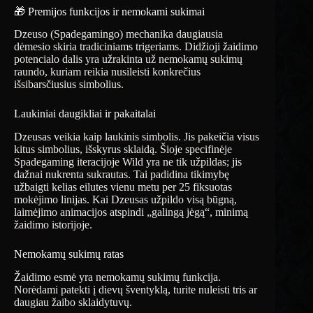
🎁 Premijos funkcijos ir nemokami sukimai
Dzeuso (Spadegamingo) mechanika daugiausia
dėmesio skiria tradiciniams trigeriams. Didžioji žaidimo
potencialo dalis yra užrakinta už nemokamų sukimų
raundo, kuriam reikia nusileisti konkrečius
išsibarsčiusius simbolius.
Laukiniai daugikliai ir pakaitalai
Dzeusas veikia kaip laukinis simbolis. Jis pakeičia visus
kitus simbolius, išskyrus sklaidą. Šioje specifinėje
Spadegaming iteracijoje Wild yra ne tik užpildas; jis
dažnai nukrenta sukrautas. Tai padidina tikimybę
užbaigti kelias eilutes vienu metu per 25 fiksuotas
mokėjimo linijas. Kai Dzeusas užpildo visą būgną,
laimėjimo animacijos atspindi „galingą jėgą“, minimą
žaidimo istorijoje.
Nemokamų sukimų ratas
Žaidimo esmė yra nemokamų sukimų funkcija.
Norėdami patekti į dievų šventyklą, turite nuleisti tris ar
daugiau žaibo sklaidytuvų.