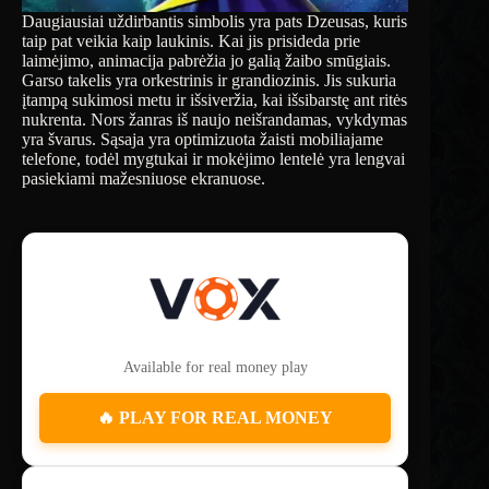
Daugiausiai uždirbantis simbolis yra pats Dzeusas, kuris
taip pat veikia kaip laukinis. Kai jis prisideda prie
laimėjimo, animacija pabrėžia jo galią žaibo smūgiais.
Garso takelis yra orkestrinis ir grandiozinis. Jis sukuria
įtampą sukimosi metu ir išsiveržia, kai išsibarstę ant ritės
nukrenta. Nors žanras iš naujo neišrandamas, vykdymas
yra švarus. Sąsaja yra optimizuota žaisti mobiliajame
telefone, todėl mygtukai ir mokėjimo lentelė yra lengvai
pasiekiami mažesniuose ekranuose.
Available for real money play
🔥 PLAY FOR REAL MONEY