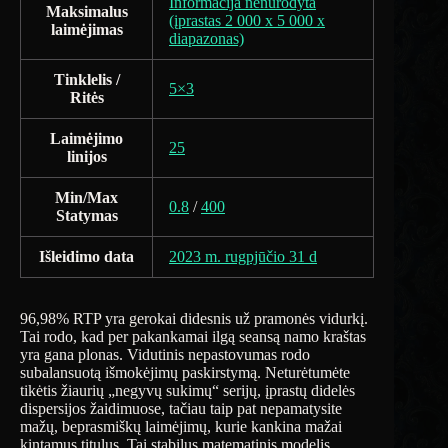
Informacija nenurodyta
Maksimalus
(įprastas 2 000 x 5 000 x
laimėjimas
diapazonas)
Tinklelis /
5×3
Ritės
Laimėjimo
25
linijos
Min/Max
0.8
/
400
Statymas
Išleidimo data
2023 m. rugpjūčio 31 d
96,98% RTP yra gerokai didesnis už pramonės vidurkį.
Tai rodo, kad per pakankamai ilgą seansą namo kraštas
yra gana plonas. Vidutinis nepastovumas rodo
subalansuotą išmokėjimų paskirstymą. Neturėtumėte
tikėtis žiaurių „negyvų sukimų“ serijų, įprastų didelės
dispersijos žaidimuose, tačiau taip pat nepamatysite
mažų, beprasmiškų laimėjimų, kurie kankina mažai
kintamus titulus. Tai stabilus matematinis modelis