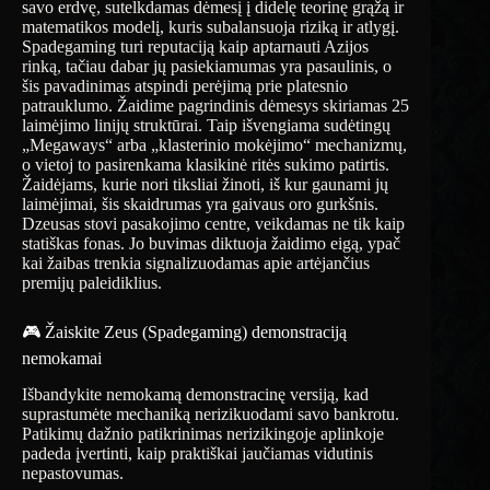
savo erdvę, sutelkdamas dėmesį į didelę teorinę grąžą ir
matematikos modelį, kuris subalansuoja riziką ir atlygį.
Spadegaming turi reputaciją kaip aptarnauti Azijos
rinką, tačiau dabar jų pasiekiamumas yra pasaulinis, o
šis pavadinimas atspindi perėjimą prie platesnio
patrauklumo. Žaidime pagrindinis dėmesys skiriamas 25
laimėjimo linijų struktūrai. Taip išvengiama sudėtingų
„Megaways“ arba „klasterinio mokėjimo“ mechanizmų,
o vietoj to pasirenkama klasikinė ritės sukimo patirtis.
Žaidėjams, kurie nori tiksliai žinoti, iš kur gaunami jų
laimėjimai, šis skaidrumas yra gaivaus oro gurkšnis.
Dzeusas stovi pasakojimo centre, veikdamas ne tik kaip
statiškas fonas. Jo buvimas diktuoja žaidimo eigą, ypač
kai žaibas trenkia signalizuodamas apie artėjančius
premijų paleidiklius.
🎮 Žaiskite Zeus (Spadegaming) demonstraciją
nemokamai
Išbandykite nemokamą demonstracinę versiją, kad
suprastumėte mechaniką nerizikuodami savo bankrotu.
Patikimų dažnio patikrinimas nerizikingoje aplinkoje
padeda įvertinti, kaip praktiškai jaučiamas vidutinis
nepastovumas.