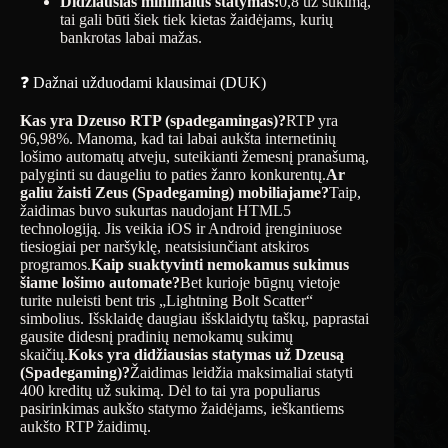
Didžiausias minimalus statymas:
0,8 už sukimą,
tai gali būti šiek tiek kietas žaidėjams, kurių
bankrotas labai mažas.
❓ Dažnai užduodami klausimai (DUK)
Kas yra Dzeuso RTP (spadegamingas)?
RTP yra
96,98%. Manoma, kad tai labai aukšta internetinių
lošimo automatų atveju, suteikianti žemesnį pranašumą,
palyginti su daugeliu to paties žanro konkurentų.
Ar
galiu žaisti Zeus (Spadegaming) mobiliajame?
Taip,
žaidimas buvo sukurtas naudojant HTML5
technologiją. Jis veikia iOS ir Android įrenginiuose
tiesiogiai per naršyklę, neatsisiunčiant atskiros
programos.
Kaip suaktyvinti nemokamus sukimus
šiame lošimo automate?
Bet kurioje būgnų vietoje
turite nuleisti bent tris „Lightning Bolt Scatter“
simbolius. Išsklaidę daugiau išsklaidytų taškų, paprastai
gausite didesnį pradinių nemokamų sukimų
skaičių.
Koks yra didžiausias statymas už Dzeusą
(Spadegaming)?
Žaidimas leidžia maksimaliai statyti
400 kreditų už sukimą. Dėl to tai yra populiarus
pasirinkimas aukšto statymo žaidėjams, ieškantiems
aukšto RTP žaidimų.