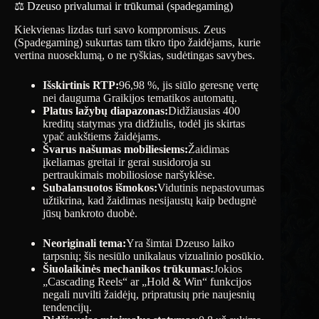
⚖️ Dzeuso privalumai ir trūkumai (spadegaming)
Kiekvienas lizdas turi savo kompromisus. Zeus
(Spadegaming) sukurtas tam tikro tipo žaidėjams, kurie
vertina nuoseklumą, o ne ryškias, sudėtingas savybes.
Išskirtinis RTP:
96,98 %, jis siūlo geresnę vertę
nei dauguma Graikijos tematikos automatų.
Platus lažybų diapazonas:
Didžiausias 400
kreditų statymas yra didžiulis, todėl jis skirtas
ypač aukštiems žaidėjams.
Švarus našumas mobiliesiems:
Žaidimas
įkeliamas greitai ir gerai susidoroja su
pertraukimais mobiliosiose naršyklėse.
Subalansuotos išmokos:
Vidutinis nepastovumas
užtikrina, kad žaidimas nesijaustų kaip bedugnė
jūsų bankroto duobė.
Neoriginali tema:
Yra šimtai Dzeuso laiko
tarpsnių; šis nesiūlo unikalaus vizualinio posūkio.
Šiuolaikinės mechanikos trūkumas:
Jokios
„Cascading Reels“ ar „Hold & Win“ funkcijos
negali nuvilti žaidėjų, pripratusių prie naujesnių
tendencijų.