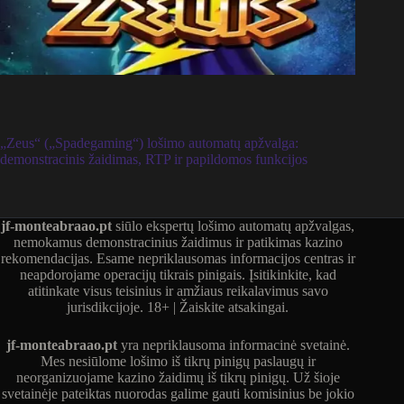
„Zeus“ („Spadegaming“) lošimo automatų apžvalga:
demonstracinis žaidimas, RTP ir papildomos funkcijos
jf-monteabraao.pt
siūlo ekspertų lošimo automatų apžvalgas,
nemokamus demonstracinius žaidimus ir patikimas kazino
rekomendacijas. Esame nepriklausomas informacijos centras ir
neapdorojame operacijų tikrais pinigais. Įsitikinkite, kad
atitinkate visus teisinius ir amžiaus reikalavimus savo
jurisdikcijoje. 18+ | Žaiskite atsakingai.
jf-monteabraao.pt
yra nepriklausoma informacinė svetainė.
Mes nesiūlome lošimo iš tikrų pinigų paslaugų ir
neorganizuojame kazino žaidimų iš tikrų pinigų. Už šioje
svetainėje pateiktas nuorodas galime gauti komisinius be jokio