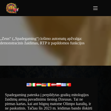
„Zeus“ („Spadegaming“) lošimo automatų apžvalga:
demonstracinis žaidimas, RTP ir papildomos funkcijos
Spadegaming patenka į perpildytas graikų mitologijos
žaidimų areną pavadinimu tiesiog Dzeusas. Tai ne
pirmas kartas, kai ant būgnų matome Olimpo karalių, ir
ne paskutinis. Tačiau šis 2023 m. leidimas bando išskirti