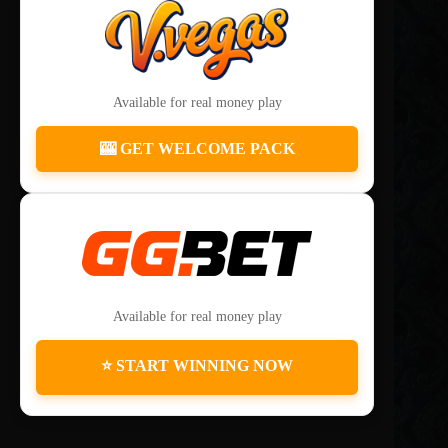
Available for real money play
🎰 GET WELCOME PACK
Available for real money play
⭐ START WINNING NOW