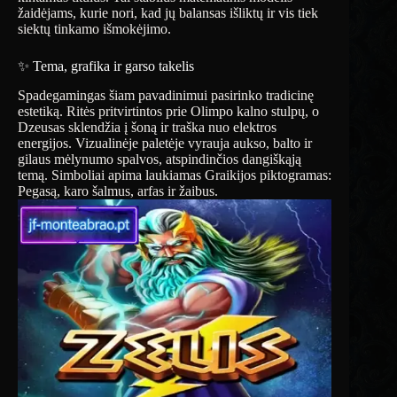
žaidėjams, kurie nori, kad jų balansas išliktų ir vis tiek
siektų tinkamo išmokėjimo.
✨ Tema, grafika ir garso takelis
Spadegamingas šiam pavadinimui pasirinko tradicinę
estetiką. Ritės pritvirtintos prie Olimpo kalno stulpų, o
Dzeusas sklendžia į šoną ir traška nuo elektros
energijos. Vizualinėje paletėje vyrauja aukso, balto ir
gilaus mėlynumo spalvos, atspindinčios dangiškąją
temą. Simboliai apima laukiamas Graikijos piktogramas:
Pegasą, karo šalmus, arfas ir žaibus.