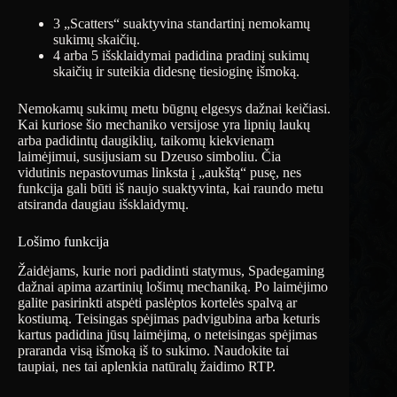
3 „Scatters“ suaktyvina standartinį nemokamų
sukimų skaičių.
4 arba 5 išsklaidymai padidina pradinį sukimų
skaičių ir suteikia didesnę tiesioginę išmoką.
Nemokamų sukimų metu būgnų elgesys dažnai keičiasi.
Kai kuriose šio mechaniko versijose yra lipnių laukų
arba padidintų daugiklių, taikomų kiekvienam
laimėjimui, susijusiam su Dzeuso simboliu. Čia
vidutinis nepastovumas linksta į „aukštą“ pusę, nes
funkcija gali būti iš naujo suaktyvinta, kai raundo metu
atsiranda daugiau išsklaidymų.
Lošimo funkcija
Žaidėjams, kurie nori padidinti statymus, Spadegaming
dažnai apima azartinių lošimų mechaniką. Po laimėjimo
galite pasirinkti atspėti paslėptos kortelės spalvą ar
kostiumą. Teisingas spėjimas padvigubina arba keturis
kartus padidina jūsų laimėjimą, o neteisingas spėjimas
praranda visą išmoką iš to sukimo. Naudokite tai
taupiai, nes tai aplenkia natūralų žaidimo RTP.