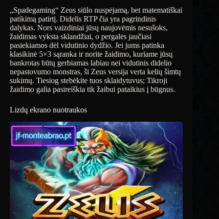
„Spadegaming“ Zeus siūlo nuspėjamą, bet matematiškai
patikimą patirtį. Didelis RTP čia yra pagrindinis
dalykas. Nors vaizdiniai jūsų naujovėmis nesušoks,
žaidimas vyksta sklandžiai, o pergalės jaučiasi
pasiekiamos dėl vidutinio dydžio. Jei jums patinka
klasikinė 5×3 sąranka ir norite žaidimo, kuriame jūsų
bankrotas būtų gerbiamas labiau nei vidutinis didelio
nepastovumo monstras, ši Zeus versija verta kelių šimtų
sukimų. Tiesiog stebėkite tuos sklaidytuvus; Tikroji
žaidimo galia pasireiškia tik žaibui pataikius į būgnus.
Lizdų ekrano nuotraukos