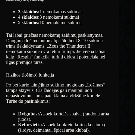
3 sklaidos:
1 nemokamas sukimas
4 sklaidos:
3 nemokami sukimai
5 sklaidos:
10 nemokamų sukimų
Tai labai griežtas nemokamų žaidimų paskirstymas.
Dauguma lošimo automatų siūlo bent 8–10 sukimų
trims išsklaidymams. „Zeus the Thunderer II“
nemokami sukimai yra reti ir trumpi. Jie veikia labiau
kaip „Respin“ funkcija, turinti didesnį potencialą nei
ilgas premijos turas.
Rizikos (lošimo) funkcija
Po bet kurio laimėjimo sukimo mygtukas „Lošimas“
tampa aktyvus. Čia žaidėjas gali manipuliuoti
nepastovumu. Jums pateikiama atvirkštinė kortelė.
Turite du pasirinkimus:
Dvigubas:
Atspėk kortelės spalvą (raudona arba
juoda).
Keturvietis:
Atspėk konkretų kortos kostiumą
(širdys, deimantai, špicai arba klubai).