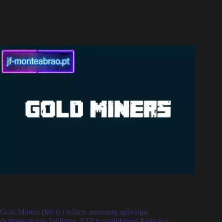
Gold Miners (Mr ty) lošimo automatų apžvalga:
demonstracinis žaidimas, RTP ir papildomos funkcijos