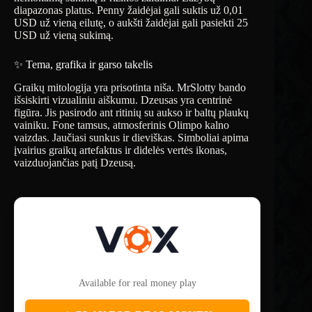
diapazonas platus. Penny žaidėjai gali suktis už 0,01
USD už vieną eilutę, o aukšti žaidėjai gali pasiekti 25
USD už vieną sukimą.
✨ Tema, grafika ir garso takelis
Graikų mitologija yra prisotinta niša. MrSlotty bando
išsiskirti vizualiniu aiškumu. Dzeusas yra centrinė
figūra. Jis pasirodo ant ritinių su aukso ir baltų plaukų
vainiku. Fone tamsus, atmosferinis Olimpo kalno
vaizdas. Jaučiasi sunkus ir dieviškas. Simboliai apima
įvairius graikų artefaktus ir didelės vertės ikonas,
vaizduojančias patį Dzeusą.
Available for real money play