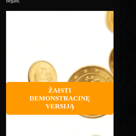
bėgant.
ŽAISTI
DEMONSTRACINĘ
VERSIJĄ