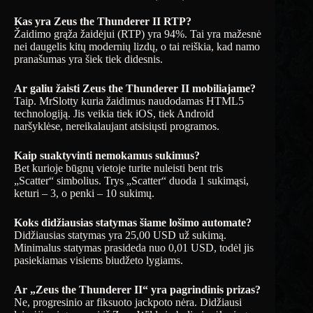
Kas yra Zeus the Thunderer II RTP?
Žaidimo grąža žaidėjui (RTP) yra 94%. Tai yra mažesnė
nei daugelis kitų modernių lizdų, o tai reiškia, kad namo
pranašumas yra šiek tiek didesnis.
Ar galiu žaisti Zeus the Thunderer II mobiliajame?
Taip. MrSlotty kuria žaidimus naudodamas HTML5
technologiją. Jis veikia tiek iOS, tiek Android
naršyklėse, nereikalaujant atsisiųsti programos.
Kaip suaktyvinti nemokamus sukimus?
Bet kurioje būgnų vietoje turite nuleisti bent tris
„Scatter“ simbolius. Trys „Scatter“ duoda 1 sukimąsi,
keturi – 3, o penki – 10 sukimų.
Koks didžiausias statymas šiame lošimo automate?
Didžiausias statymas yra 25,00 USD už sukimą.
Minimalus statymas prasideda nuo 0,01 USD, todėl jis
pasiekiamas visiems biudžeto lygiams.
Ar „Zeus the Thunderer II“ yra pagrindinis prizas?
Ne, progresinio ar fiksuoto jackpoto nėra. Didžiausi