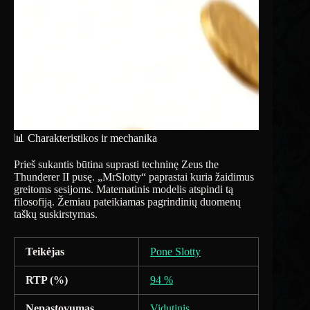
📊 Charakteristikos ir mechanika
Prieš sukantis būtina suprasti techninę Zeus the
Thunderer II pusę. „MrSlotty“ paprastai kuria žaidimus
greitoms sesijoms. Matematinis modelis atspindi tą
filosofiją. Žemiau pateikiamas pagrindinių duomenų
taškų suskirstymas.
Teikėjas
Pone Slotty
RTP (%)
94 %
Nepastovumas
Vidutinis