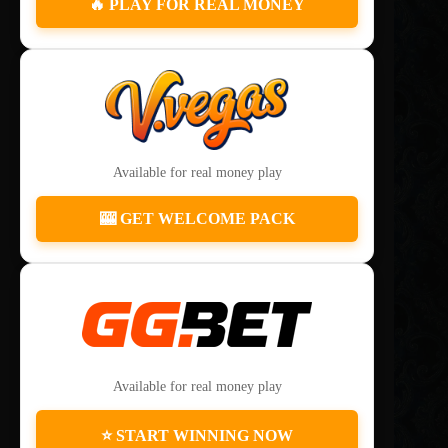
🔥 PLAY FOR REAL MONEY
Available for real money play
🎰 GET WELCOME PACK
Available for real money play
⭐ START WINNING NOW