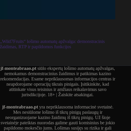
„Wild7Fruits“ lošimo automatų apžvalga: demonstracinis
žaidimas, RTP ir papildomos funkcijos
jf-monteabraao.pt
siūlo ekspertų lošimo automatų apžvalgas,
nemokamus demonstracinius žaidimus ir patikimas kazino
rekomendacijas. Esame nepriklausomas informacijos centras ir
neapdorojame operacijų tikrais pinigais. Įsitikinkite, kad
atitinkate visus teisinius ir amžiaus reikalavimus savo
jurisdikcijoje. 18+ | Žaiskite atsakingai.
jf-monteabraao.pt
yra nepriklausoma informacinė svetainė.
Mes nesiūlome lošimo iš tikrų pinigų paslaugų ir
neorganizuojame kazino žaidimų iš tikrų pinigų. Už šioje
svetainėje pateiktas nuorodas galime gauti komisinius be jokio
papildomo mokesčio jums. Lošimas susijęs su rizika ir gali