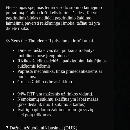
Neteisingas spėjimas lemia viso to sukimo laimėjimo
praradimą. Galima lošti kelis kartus iš eilės. Tai yra
pagrindinis būdas nedidelį pagrindinio žaidimo
laimėjimą paversti reikšminga išmoka, tačiau tai yra
didelė rizika.
⚖️ Zeus the Thunderer II privalumai ir trūkumai
Didelės raiškos vaizdai, puikiai atrodantys
mobiliuosiuose įrenginiuose.
Rizikos žaidimas leidžia padvigubinti laimėjimus
aukštomis lėšomis.
Paprasta mechanika, tinka pradedantiesiems ar
puristams.
Greitas žaidimas be atsilikimo.
94% RTP yra mažesnis už rinkos vidurkį.
Nemokamų sukimų skaičius yra labai mažas
(prasideda tik nuo 1 sukimo 3 kartus).
Įvairių papildomų žaidimų ar progresyvių
jackpotų trūkumas.
❓ Dažnai užduodami klausimai (DUK)