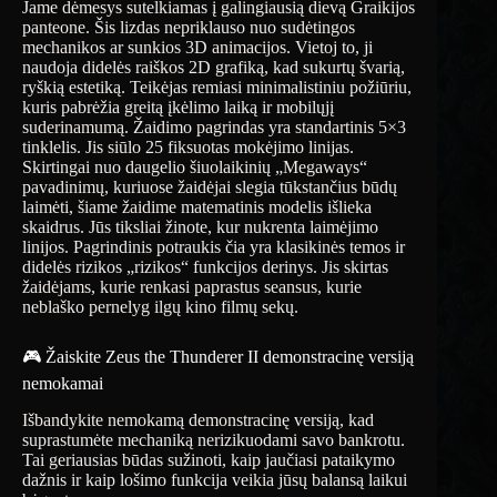
Jame dėmesys sutelkiamas į galingiausią dievą Graikijos
panteone. Šis lizdas nepriklauso nuo sudėtingos
mechanikos ar sunkios 3D animacijos. Vietoj to, ji
naudoja didelės raiškos 2D grafiką, kad sukurtų švarią,
ryškią estetiką. Teikėjas remiasi minimalistiniu požiūriu,
kuris pabrėžia greitą įkėlimo laiką ir mobilųjį
suderinamumą. Žaidimo pagrindas yra standartinis 5×3
tinklelis. Jis siūlo 25 fiksuotas mokėjimo linijas.
Skirtingai nuo daugelio šiuolaikinių „Megaways“
pavadinimų, kuriuose žaidėjai slegia tūkstančius būdų
laimėti, šiame žaidime matematinis modelis išlieka
skaidrus. Jūs tiksliai žinote, kur nukrenta laimėjimo
linijos. Pagrindinis potraukis čia yra klasikinės temos ir
didelės rizikos „rizikos“ funkcijos derinys. Jis skirtas
žaidėjams, kurie renkasi paprastus seansus, kurie
neblaško pernelyg ilgų kino filmų sekų.
🎮 Žaiskite Zeus the Thunderer II demonstracinę versiją
nemokamai
Išbandykite nemokamą demonstracinę versiją, kad
suprastumėte mechaniką nerizikuodami savo bankrotu.
Tai geriausias būdas sužinoti, kaip jaučiasi pataikymo
dažnis ir kaip lošimo funkcija veikia jūsų balansą laikui