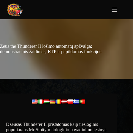
Zeus the Thunderer II lošimo automatų apžvalga:
demonstracinis žaidimas, RTP ir papildomos funkcijos
Dzeusas Thunderer II pristatomas kaip tiesioginis
populiaraus Mr Slotty mitologinio pavadinimo tęsinys.