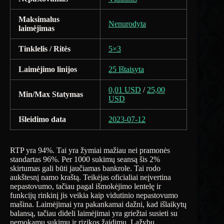
Maksimalus
Nenurodyta
laimėjimas
Tinklelis / Ritės
5×3
Laimėjimo linijos
25 Ištaisyta
0,01 USD
/
25,00
Min/Max Statymas
USD
Išleidimo data
2023-07-12
RTP yra 94%. Tai yra žymiai mažiau nei pramonės
standartas 96%. Per 1000 sukimų seansą šis 2%
skirtumas gali būti jaučiamas bankrole. Tai rodo
aukštesnį namo kraštą. Teikėjas oficialiai neįvertina
nepastovumo, tačiau pagal išmokėjimo lentelę ir
funkcijų rinkinį jis veikia kaip vidutinio nepastovumo
mašina. Laimėjimai yra pakankamai dažni, kad išlaikytų
balansą, tačiau dideli laimėjimai yra griežtai susieti su
nemokamų sukimų ir rizikos žaidimu. Lažybų