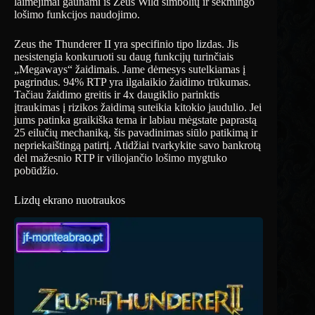
laimėjimai gaunami iš Zeus Wild simbolių ir sėkmingo
lošimo funkcijos naudojimo.
Zeus the Thunderer II yra specifinio tipo lizdas. Jis
nesistengia konkuruoti su daug funkcijų turinčiais
„Megaways“ žaidimais. Jame dėmesys sutelkiamas į
pagrindus. 94% RTP yra ilgalaikio žaidimo trūkumas.
Tačiau žaidimo greitis ir 4x daugiklio parinktis
įtraukimas į rizikos žaidimą suteikia kitokio jaudulio. Jei
jums patinka graikiška tema ir labiau mėgstate paprastą
25 eilučių mechaniką, šis pavadinimas siūlo patikimą ir
nepriekaištingą patirtį. Atidžiai tvarkykite savo bankrotą
dėl mažesnio RTP ir viliojančio lošimo mygtuko
pobūdžio.
Lizdų ekrano nuotraukos