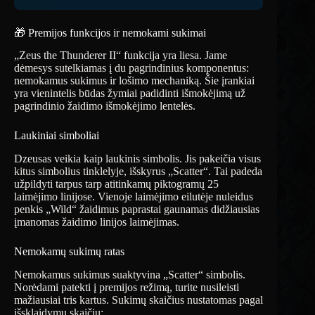
🎁 Premijos funkcijos ir nemokami sukimai
„Zeus the Thunderer II“ funkcija yra liesa. Jame
dėmesys sutelkiamas į du pagrindinius komponentus:
nemokamus sukimus ir lošimo mechaniką. Šie įrankiai
yra vienintelis būdas žymiai padidinti išmokėjimą už
pagrindinio žaidimo išmokėjimo lentelės.
Laukiniai simboliai
Dzeusas veikia kaip laukinis simbolis. Jis pakeičia visus
kitus simbolius tinklelyje, išskyrus „Scatter“. Tai padeda
užpildyti tarpus tarp atitinkamų piktogramų 25
laimėjimo linijose. Vienoje laimėjimo eilutėje nuleidus
penkis „Wild“ žaidimus paprastai gaunamas didžiausias
įmanomas žaidimo linijos laimėjimas.
Nemokamų sukimų ratas
Nemokamus sukimus suaktyvina „Scatter“ simbolis.
Norėdami patekti į premijos režimą, turite nusileisti
mažiausiai tris kartus. Sukimų skaičius nustatomas pagal
išsklaidymų skaičių: