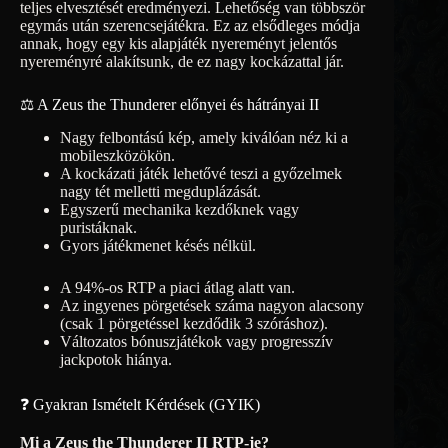
teljes elvesztését eredményezi. Lehetőség van többször
egymás után szerencsejátékra. Ez az elsődleges módja
annak, hogy egy kis alapjáték nyereményt jelentős
nyereményré alakítsunk, de ez nagy kockázattal jár.
⚖️ A Zeus the Thunderer előnyei és hátrányai II
Nagy felbontású kép, amely kiválóan néz ki a
mobileszközökön.
A kockázati játék lehetővé teszi a győzelmek
nagy tét melletti megduplázását.
Egyszerű mechanika kezdőknek vagy
puristáknak.
Gyors játékmenet késés nélkül.
A 94%-os RTP a piaci átlag alatt van.
Az ingyenes pörgetések száma nagyon alacsony
(csak 1 pörgetéssel kezdődik 3 szóráshoz).
Változatos bónuszjátékok vagy progresszív
jackpotok hiánya.
❓ Gyakran Ismételt Kérdések (GYIK)
Mi a Zeus the Thunderer II RTP-je?