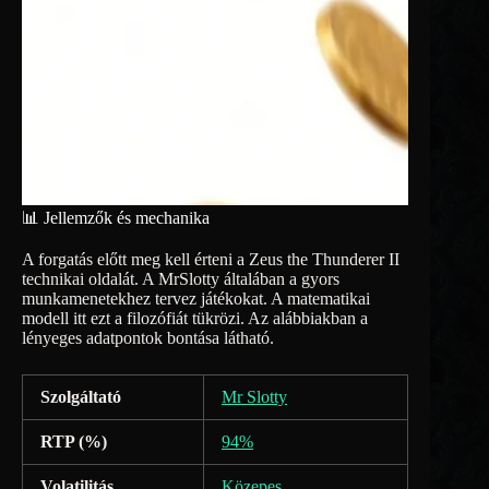
📊 Jellemzők és mechanika
A forgatás előtt meg kell érteni a Zeus the Thunderer II
technikai oldalát. A MrSlotty általában a gyors
munkamenetekhez tervez játékokat. A matematikai
modell itt ezt a filozófiát tükrözi. Az alábbiakban a
lényeges adatpontok bontása látható.
Szolgáltató
Mr Slotty
RTP (%)
94%
Volatilitás
Közepes