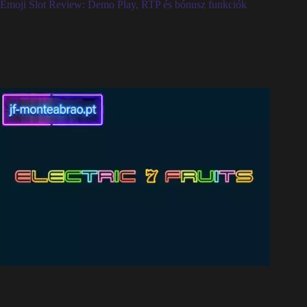
Emoji Slot Review: Demo Play, RTP és bónusz funkciók