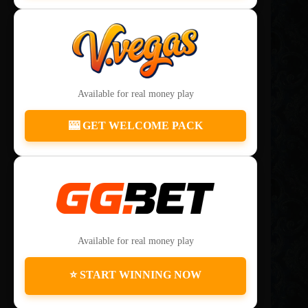
Available for real money play
🎰 GET WELCOME PACK
Available for real money play
⭐ START WINNING NOW