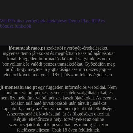
Wild7Fruits nyerőgépek áttekintése: Demo Play, RTP és
bónusz funkciók
jf-monteabraao.pt
szakértői nyerőgép-értékeléseket,
ingyenes demó játékokat és megbízható kaszinó-ajánlásokat
kínál. Független információs központ vagyunk, és nem
bonyolítunk le valódi pénzes tranzakciókat. Győződjön meg
arról, hogy megfelel a joghatósága szerinti összes jogi és
életkori követelménynek. 18+ | Játsszon felelősségteljesen.
jf-monteabraao.pt
egy független információs weboldal. Nem
kínálunk valódi pénzes szerencsejáték-szolgáltatásokat, és
nem üzemeltetünk valódi pénzes kaszinójátékokat. Az ezen az
oldalon található hivatkozások után társult jutalékot
kaphatunk, amely az Ön számára nem jelent többletköltséget.
A szerencsejáték kockázattal jár és függőséget okozhat.
Kérjük, ellenőrizze a helyi törvényeket az online
szerencsejátékokkal kapcsolatban, és mindig játsszon
felelősségteljesen. Csak 18 éven felülieknek.