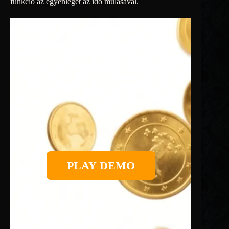
funkció az egyenlegét az idő múlásával.
PLAY DEMO