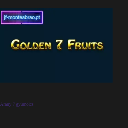
Arany 7 gyümölcs