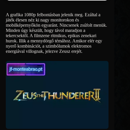
A grafika 1080p felbontásban jelenik meg. Ezáltal a
játék élesen néz ki nagy monitorokon és
mobilképernyőkön egyaránt. Nincsenek zsúfolt menük.
Minden úgy készült, hogy távol maradjon a
tekercsektől. A filmzene ritmikus, epikus zenekari
hurok. Illik a mennydörgő témához. Amikor elér egy
nyerő kombinációt, a szimbólumok elektromos
energiával villognak, jelezve Zeusz erejét.