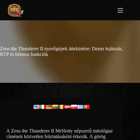
Zeus the Thunderer II nyerőgépek áttekintése: Demo lejátszás,
RTP és bónusz funkciók
A Zeus the Thunderer II MrSlotty népszerű mitológiai
címének közvetlen folytatásaként érkezik. A görög