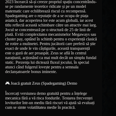
2023 încearcă să-și creeze propriul spațiu concentrându-
se pe randamente teoretice ridicate și pe un model
matematic care echilibrează riscul cu recompensă.
Spadegaming are o reputație de a se ocupa de piața
asiatică, dar acoperirea lor este acum globală, iar acest
titlu reflectă această schimbare către un atractiv mai larg.
Jocul se concentrează pe o structură de 25 de linii de
plată. Evită complexitatea mecanismelor Megaways sau
cluster pay, optând în schimb pentru o experiență clasică
de rotire a mulinetei. Pentru jucătorii care preferă să știe
exact de unde le vin câștigurile, această transparență
este o gură de aer proaspăt. Zeus se află în centrul
narațiunii, acționând ca mai mult decât un simplu fundal
static. Prezența lui dictează fluxul jocului, în special
atunci când fulgerul lovește pentru a semnala
declanșatoarele bonus iminente.
🎮 Joacă gratuit Zeus (Spadegaming) Demo
Încercați versiunea demo gratuită pentru a înțelege
mecanica fără a vă risca fondurile. Testarea frecvenței
loviturilor într-un mediu fără riscuri vă ajută să evaluați
cum se simte volatilitatea medie în practică.