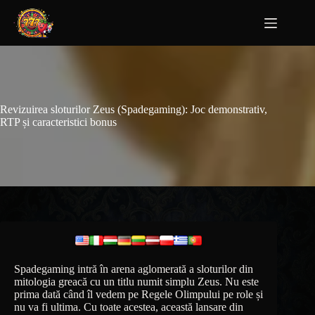
Revizuirea sloturilor Zeus (Spadegaming): Joc demonstrativ,
RTP și caracteristici bonus
Spadegaming intră în arena aglomerată a sloturilor din
mitologia greacă cu un titlu numit simplu Zeus. Nu este
prima dată când îl vedem pe Regele Olimpului pe role și
nu va fi ultima. Cu toate acestea, această lansare din