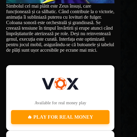
Simbolul cel mai plătit este Zeus însuși, care
funcționează și ca sălbatic. Când contribuie la o victorie,
animația îi subliniază puterea cu lovituri de fulger.
Coloana sonoră este orchestrală și grandioasă. Se
creează tensiune în timpul învârtirii și erupe atunci când
împrăștiaturile aterizează pe role. Deși nu reinventează
genul, execuția este curată. Interfața este optimizată
pentru jocul mobil, asigurându-se că butoanele și tabelul
de plăți sunt ușor accesibile pe ecrane mai mici.
Available for real money play
🔥 PLAY FOR REAL MONEY