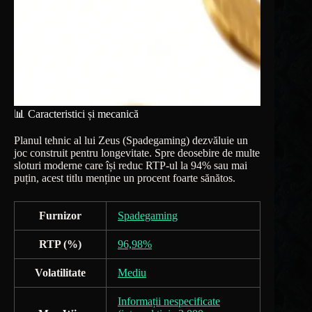
📊 Caracteristici și mecanică
Planul tehnic al lui Zeus (Spadegaming) dezvăluie un
joc construit pentru longevitate. Spre deosebire de multe
sloturi moderne care își reduc RTP-ul la 94% sau mai
puțin, acest titlu menține un procent foarte sănătos.
Furnizor
Spadegaming
RTP (%)
96,98%
Volatilitate
Mediu
Informații nespecificate