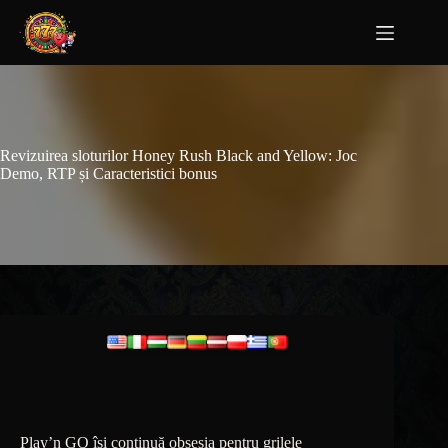
Revizuirea sloturilor Honey Rush Black and Yellow: Joc
Demo, RTP și Caracteristici bonus
Play’n GO își continuă obsesia pentru grilele