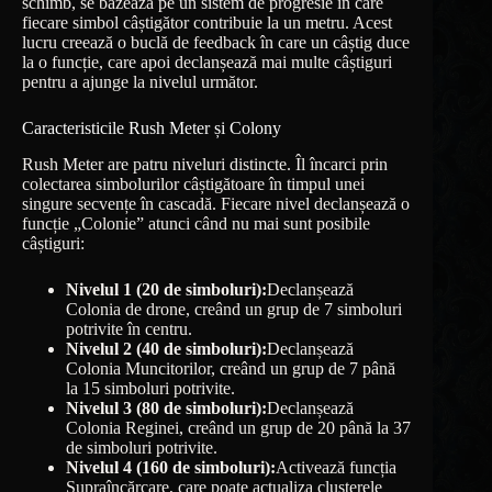
schimb, se bazează pe un sistem de progresie în care
fiecare simbol câștigător contribuie la un metru. Acest
lucru creează o buclă de feedback în care un câștig duce
la o funcție, care apoi declanșează mai multe câștiguri
pentru a ajunge la nivelul următor.
Caracteristicile Rush Meter și Colony
Rush Meter are patru niveluri distincte. Îl încarci prin
colectarea simbolurilor câștigătoare în timpul unei
singure secvențe în cascadă. Fiecare nivel declanșează o
funcție „Colonie” atunci când nu mai sunt posibile
câștiguri:
Nivelul 1 (20 de simboluri):
Declanșează
Colonia de drone, creând un grup de 7 simboluri
potrivite în centru.
Nivelul 2 (40 de simboluri):
Declanșează
Colonia Muncitorilor, creând un grup de 7 până
la 15 simboluri potrivite.
Nivelul 3 (80 de simboluri):
Declanșează
Colonia Reginei, creând un grup de 20 până la 37
de simboluri potrivite.
Nivelul 4 (160 de simboluri):
Activează funcția
Supraîncărcare, care poate actualiza clusterele