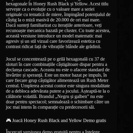
hexagonale în Honey Rush Black și Yellow. Acest titlu
servește ca o evoluție cu o valoare mare a seriei
originale cu tematică de miere, împingând potențialul de
câștig la o miză masivă de 20.000 de ori mai mare.
Dacă sunteți familiarizat cu iterațiile anterioare, veți
recunoaște mecanica bazată pe cluster. Cu toate acestea,
această versiune introduce un model matematic mai
agresiv și un stil vizual care favorizează estetica cu
contrast ridicat față de vibrațiile blânde ale grădinii.
Jocul se concentrează pe o grilă hexagonală cu 37 de
sloturi în care combinațiile câștigătoare dispar pentru a
declanșa cascade. Aceasta nu este o afacere standard de
învârtire și speranță. Este un motor bazat pe impuls, în
care fiecare grup câștigător alimentează un Rush Meter
central. Umplerea acestui contor este singura modalitate
de a debloca adevărata putere a jocului. Așteaptă-te la o
călătorie volatilă. Brandul „Negru și galben” nu este
doar pentru spectacol; semnalează o schimbare către un
joc mai intens în comparație cu predecesorii săi.
🎮 Joacă Honey Rush Black and Yellow Demo gratis
Încercați versiunea demo gratuită pentru a înțelege