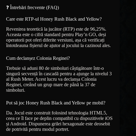
❓ Întrebări frecvente (FAQ)
Care este RTP-ul Honey Rush Black and Yellow?
Revenirea teoretică la jucător (RTP) este de 96,25%.
Aceasta este o cifră standard pentru Play’n GO, deși
operatorii pot oferi diferite versiuni, așa că verificați
întotdeauna fișierul de ajutor al jocului la cazinoul ales.
Cum declanșez Colonia Reginei?
Trebuie să aduni 80 de simboluri câștigătoare într-o
singură secvență în cascadă pentru a ajunge la nivelul 3
al Rush Meter. Acest lucru va declanșa Colonia
Reginei, creând un grup mare de până la 37 de
simboluri.
Pot să joc Honey Rush Black and Yellow pe mobil?
Da. Jocul este construit folosind tehnologia HTML5,
ceea ce îl face pe deplin compatibil cu dispozitivele iOS
și Android. Dispunerea grilei hexagonale este deosebit
de potrivită pentru modul portret.