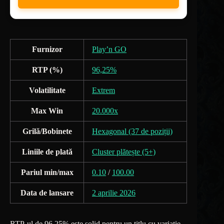
Furnizor
Play’n GO
RTP (%)
96,25%
Volatilitate
Extrem
Max Win
20.000x
Grilă/Bobinete
Hexagonal (37 de poziții)
Liniile de plată
Cluster plătește (5+)
Pariul min/max
0.10
/
100.00
Data de lansare
2 aprilie 2026
RTP-ul de 96,25% este solid pentru un titlu cu variație