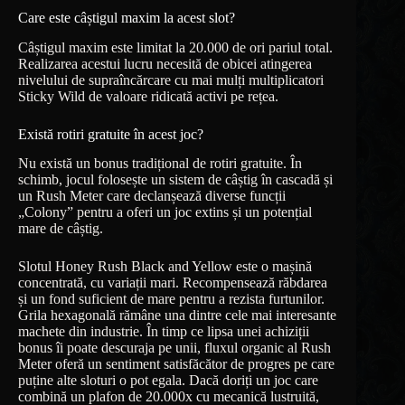
Care este câștigul maxim la acest slot?
Câștigul maxim este limitat la 20.000 de ori pariul total.
Realizarea acestui lucru necesită de obicei atingerea
nivelului de supraîncărcare cu mai mulți multiplicatori
Sticky Wild de valoare ridicată activi pe rețea.
Există rotiri gratuite în acest joc?
Nu există un bonus tradițional de rotiri gratuite. În
schimb, jocul folosește un sistem de câștig în cascadă și
un Rush Meter care declanșează diverse funcții
„Colony” pentru a oferi un joc extins și un potențial
mare de câștig.
Slotul Honey Rush Black and Yellow este o mașină
concentrată, cu variații mari. Recompensează răbdarea
și un fond suficient de mare pentru a rezista furtunilor.
Grila hexagonală rămâne una dintre cele mai interesante
machete din industrie. În timp ce lipsa unei achiziții
bonus îi poate descuraja pe unii, fluxul organic al Rush
Meter oferă un sentiment satisfăcător de progres pe care
puține alte sloturi o pot egala. Dacă doriți un joc care
combină un plafon de 20.000x cu mecanică lustruită,