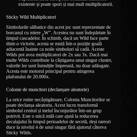
existente și poate spori și mai mult multiplicatorii.
Sticky Wild Multiplicatori
Simbolurile sălbatice din acest joc sunt reprezentate de
borcanul cu miere „W”. Acestea nu sunt îndepărtate în
timpul cascadelor. În schimb, dacă un Wild face parte
dintr-o victorie, acesta se mută într-o poziție goală
adiacentă înainte ca noile simboluri să cadă. Aceste
Wilds pot avea multiplicatori de 2x sau 3x. Dacă mai
multe Wilds contribuie la câștigarea unui singur cluster,
valorile lor sunt înmulțite împreună, nu doar adăugate.
Acesta este motorul principal pentru atingerea
plafonului de 20.000x.
Colonie de muncitori (declanșare aleatorie)
La orice rotire necâștigătoare, Colonia Muncitorilor se
poate declanșa aleatoriu. Acest lucru transformă
simbolul central și inelul înconjurător într-un grup
potrivit. Este o mică milă care ajută la reducerea
decalajului în timpul perioadelor de secetă, deși rareori
duce la nivelul 4 de unul singur fără ajutorul câtorva
Sticky Wilds.