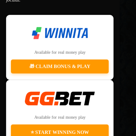
Available for real money play
🎁 CLAIM BONUS & PLAY
Available for real money play
⭐ START WINNING NOW