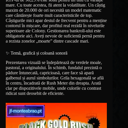
mare. Cu toate acestea, fii atent la volatilitate. Un câștig
maxim de 20.000 de ori necesită un model matematic
care cântărește foarte mult caracteristicile de top.
Câștigurile mici apar destul de frecvent pentru a menține
contorul în mișcare, dar profitul real rezidă în nivelurile
superioare ale Colony. Gestionarea bankroll-ului este
obligatorie aici. Aveți nevoie de suficientă pernă pentru
a rezista zonelor „moarte” dintre cascade mari.
✨ Temă, grafică și coloană sonoră
Prezentarea vizuală se îndepărtează de verdele moale,
pastoral, a originalului. În schimb, fundalul prezintă o
pădure întunecată, capricioasă, care face să apară
galbenul și aurul simbolurilor. Grila hexagonală se află
în centru, încadrată de Rush Meter din dreapta. Arată
clar pe dispozitivele mobile, unde culorile cu contrast
ridicat sunt deosebit de eficiente.