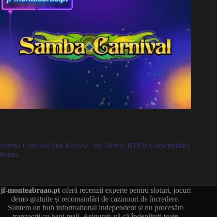
Samba Carnival Slot Review: Joc Demo, RTP și Caracteristici
bonus
jf-monteabraao.pt
oferă recenzii experte pentru sloturi, jocuri
demo gratuite și recomandări de cazinouri de încredere.
Suntem un hub informațional independent și nu procesăm
tranzacții cu bani reali. Asigurați-vă că îndepliniți toate