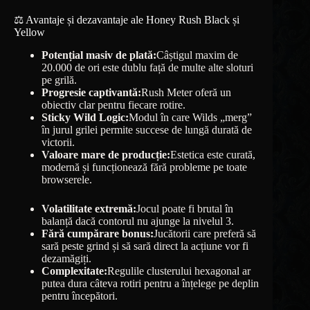
⚖️ Avantaje și dezavantaje ale Honey Rush Black și
Yellow
Potențial masiv de plată:
Câștigul maxim de
20.000 de ori este dublu față de multe alte sloturi
pe grilă.
Progresie captivantă:
Rush Meter oferă un
obiectiv clar pentru fiecare rotire.
Sticky Wild Logic:
Modul în care Wilds „merg”
în jurul grilei permite succese de lungă durată de
victorii.
Valoare mare de producție:
Estetica este curată,
modernă și funcționează fără probleme pe toate
browserele.
Volatilitate extremă:
Jocul poate fi brutal în
balanță dacă contorul nu ajunge la nivelul 3.
Fără cumpărare bonus:
Jucătorii care preferă să
sară peste grind și să sară direct la acțiune vor fi
dezamăgiți.
Complexitate:
Regulile clusterului hexagonal ar
putea dura câteva rotiri pentru a înțelege pe deplin
pentru începători.