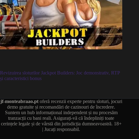
Revizuirea sloturilor Jackpot Builders: Joc demonstrativ, RTP
și caracteristici bonus
jf-monteabraao.pt
oferă recenzii experte pentru sloturi, jocuri
demo gratuite și recomandări de cazinouri de încredere.
Suntem un hub informațional independent și nu procesăm
tranzacții cu bani reali. Asigurați-vă că îndepliniți toate
cerințele legale și de vârstă din jurisdicția dumneavoastră. 18+
| Jucați responsabil.