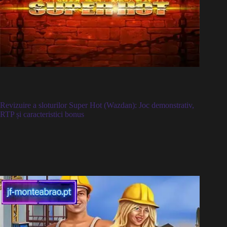
Revizuire a sloturilor Super Hot (Wazdan): Joc demonstrativ,
RTP și caracteristici bonus