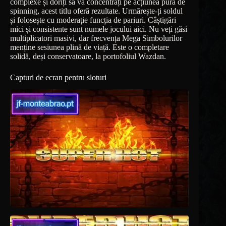
complexe și doriți să vă concentrați pe acțiunea pură de
spinning, acest titlu oferă rezultate. Urmărește-ți soldul
și folosește cu moderație funcția de pariuri. Câștigări
mici și consistente sunt numele jocului aici. Nu veți găsi
multiplicatori masivi, dar frecvența Mega Simbolurilor
menține sesiunea plină de viață. Este o completare
solidă, deși conservatoare, la portofoliul Wazdan.
Capturi de ecran pentru sloturi