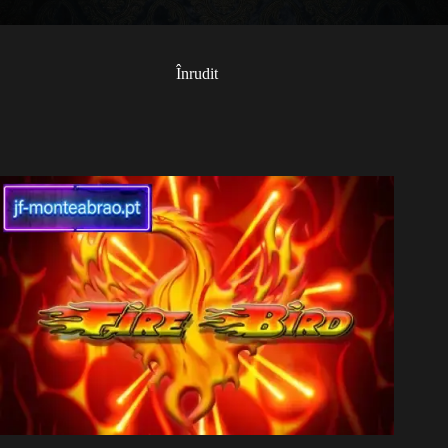
Înrudit