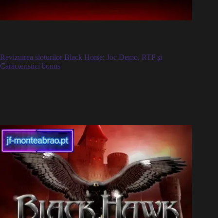
Revizuirea sloturilor Black Horse: Joc Demo, RTP și
Caracteristici bonus