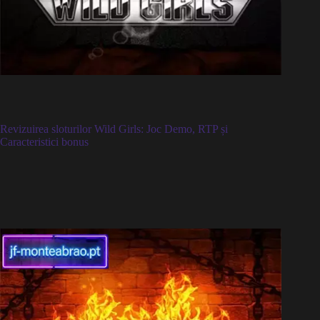
Revizuirea sloturilor Wild Girls: Joc Demo, RTP și
Caracteristici bonus