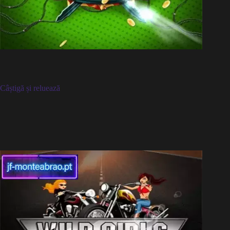
Câștigă și reluează