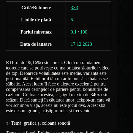
Grilă/Bobinete
3×3
Liniile de plată
5
Pariul min/max
0.1
/
100
Data de lansare
17.12.2023
RTP-ul de 96,16% este corect. Oferă un randament
teoretic care se potrivește cu majoritatea sloturilor video
de top. Deoarece volatilitatea este medie, varianța este
gestionabilă. Echilibrul tău nu ar trebui să se balanseze
sălbatic. Acest lucru îl face o alegere excelentă pentru
compensarea cerințelor de pariere pentru bonusurile de
cazinou. Cu toate acestea, câștigul maxim de 340x este
scăzut. Dacă sunteți în căutarea unor jackpot-uri care vă
vor schimba viața, acesta nu este jocul dvs. Acest slot
este despre grind și câștiguri mici și frecvente.
✨ Temă, grafică și coloană sonoră
Tema este focul. Bobinele se așează pe un fundal de jar