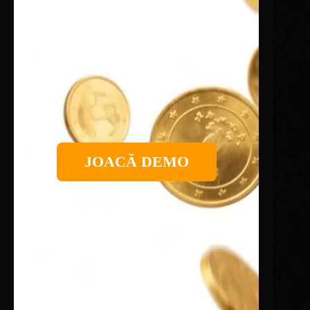
JOACĂ DEMO