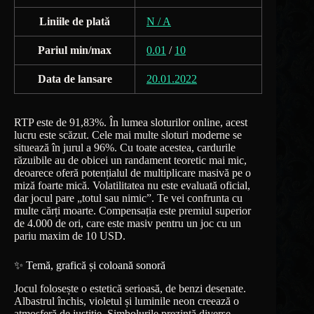
Liniile de plată
N / A
Pariul min/max
0.01
/
10
Data de lansare
20.01.2022
RTP este de 91,83%. În lumea sloturilor online, acest
lucru este scăzut. Cele mai multe sloturi moderne se
situează în jurul a 96%. Cu toate acestea, cardurile
răzuibile au de obicei un randament teoretic mai mic,
deoarece oferă potențialul de multiplicare masivă pe o
miză foarte mică. Volatilitatea nu este evaluată oficial,
dar jocul pare „totul sau nimic”. Te vei confrunta cu
multe cărți moarte. Compensația este premiul superior
de 4.000 de ori, care este masiv pentru un joc cu un
pariu maxim de 10 USD.
✨ Temă, grafică și coloană sonoră
Jocul folosește o estetică serioasă, de benzi desenate.
Albastrul închis, violetul și luminile neon creează o
atmosferă de justiție. Simbolurile prezintă diverse