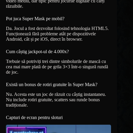
video mediu, dar tipic pentru jocurile digitale cu cărți
răzuibile.
Pot juca Super Mask pe mobil?
Da. Jocul a fost dezvoltat folosind tehnologia HTML5.
Funcționează fără probleme atât pe dispozitivele
Android, cât și pe iOS, direct în browser.
Cum câștig jackpot-ul de 4.000x?
Trebuie să potriviți trei dintre simbolurile de mască cu
cea mai mare plată de pe grila 3×3 într-o singură rundă
de joc.
Există un bonus de rotiri gratuite în Super Mask?
Nu. Acesta este un joc de răzuit cu câștig instantaneu.
Nu include rotiri gratuite, scatters sau runde bonus
tradiționale.
Capturi de ecran pentru sloturi