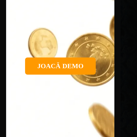
JOACĂ DEMO