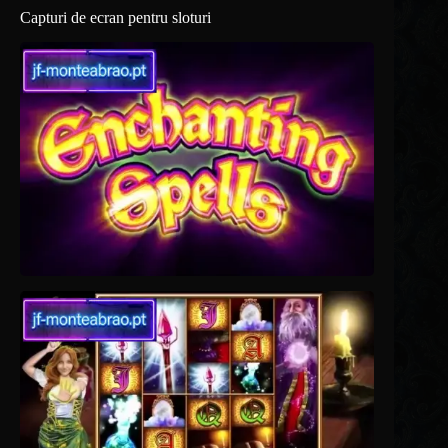
Capturi de ecran pentru sloturi