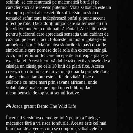
schimb, se concentrează pe matematică brută și pe
caracteristici care lovesc puternic. Viața sălbatică este un
exemplu perfect al acestei filozofii. Este un slot cu
tematică safari care îndepărtează puful și pune accent
direct pe role. Dacă doriți un joc care să semene cu un
joc video modern, continuați să căutați. Acest titlu este
pentru jucătorul care apreciază senzația unui cabinet de
cazinou pe teren. Jocul folosește un motor „plătește în
ambele sensuri”. Majoritatea sloturilor le pasă doar de
simbolurile care pornesc de la rola din extrema stângă.
Aici, un trei-în-un fel care începe de la dreapta plătește
exact la fel. Acest lucru vă dublează efectiv șansele de a
câștiga un câștig pe cele 10 linii de plată fixe. Acesta
creează un ritm în care nu vă uitați doar la primele două
role; a cincea tambur este la fel de vitală. Este o
călătorie cu mize mari prin savana africană, unde
volatilitatea poate rupe rapid un echilibru, dar
recompensele de top sunt semnificative.
🎮 Joacă gratuit Demo The Wild Life
Încercați versiunea demo gratuită pentru a înțelege
mecanica fără a vă risca fondurile. Acesta este cel mai
bun mod de a vedea cum se comportă sălbaticele în