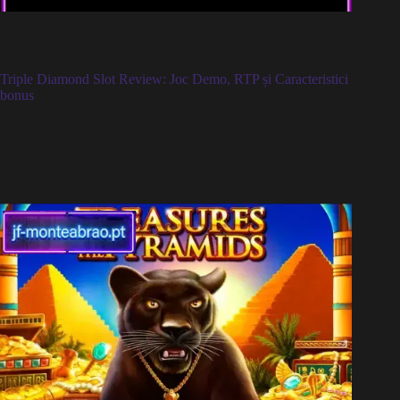
Triple Diamond Slot Review: Joc Demo, RTP și Caracteristici
bonus