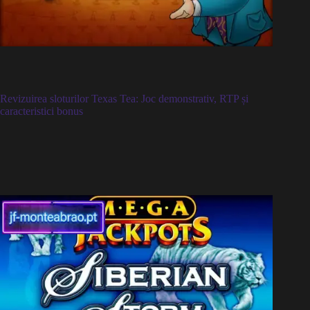
Revizuirea sloturilor Texas Tea: Joc demonstrativ, RTP și
caracteristici bonus