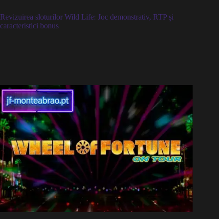
Revizuirea sloturilor Wild Life: Joc demonstrativ, RTP și
caracteristici bonus