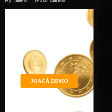
expansiune înainte de a face bani reali.
JOACĂ DEMO