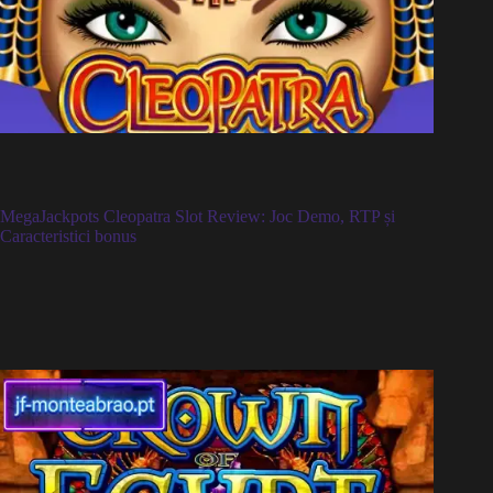
MegaJackpots Cleopatra Slot Review: Joc Demo, RTP și
Caracteristici bonus