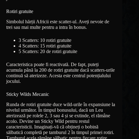
Rotiri gratuite
Simbolul hărții Africii este scatter-ul. Aveți nevoie de
trei sau mai multe pentru a intra în bonus.
3 Scatters: 10 rotiri gratuite
4 Scatters: 15 rotiri gratuite
5 Scatters: 20 de rotiri gratuite
Caracteristica poate fi reactivată. De fapt, puteți
acumula până la 200 de rotiri gratuite dacă scatters-urile
continuă să aterizeze. Acesta este centrul potențialului
jocului.
Sticky Wilds Mecanic
Runda de rotiri gratuite duce wild-urile în expansiune la
nivelul următor. În timpul bonusului, dacă un Leu
aterizează pe rolele 2, 3 sau 4 și se extinde, el rămâne
acolo. Devine un Sticky Wild pentru restul
caracteristicii. Imaginați-vă că obțineți o bobină
sălbatică completă pe tamburul 2 în timpul primei rotiri.
Tamburul acela rămâne sălbatic pentru fiecare rotire