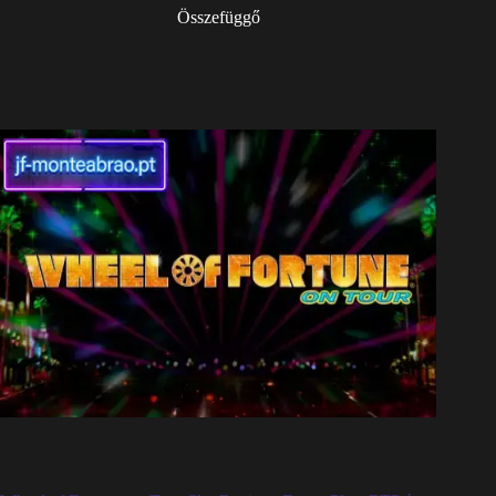
Összefüggő