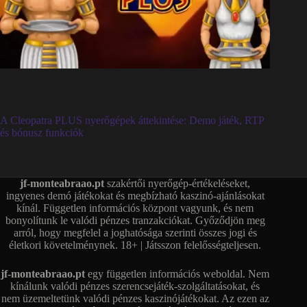
A Cleopatra PLUS nyerőgépek áttekintése: Demo játék, RTP
és bónusz funkciók
jf-monteabraao.pt
szakértői nyerőgép-értékeléseket,
ingyenes demó játékokat és megbízható kaszinó-ajánlásokat
kínál. Független információs központ vagyunk, és nem
bonyolítunk le valódi pénzes tranzakciókat. Győződjön meg
arról, hogy megfelel a joghatósága szerinti összes jogi és
életkori követelménynek. 18+ | Játsszon felelősségteljesen.
jf-monteabraao.pt
egy független információs weboldal. Nem
kínálunk valódi pénzes szerencsejáték-szolgáltatásokat, és
nem üzemeltetünk valódi pénzes kaszinójátékokat. Az ezen az