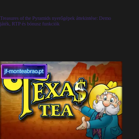
Treasures of the Pyramids nyerőgépek áttekintése: Demo
játék, RTP és bónusz funkciók