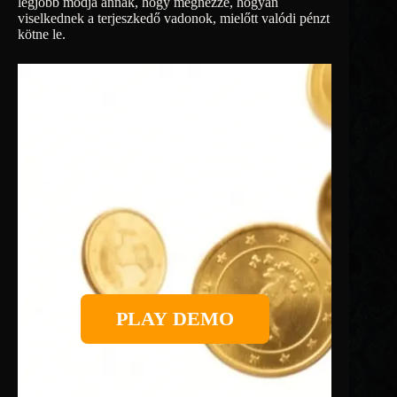
legjobb módja annak, hogy megnézze, hogyan
viselkednek a terjeszkedő vadonok, mielőtt valódi pénzt
kötne le.
PLAY DEMO