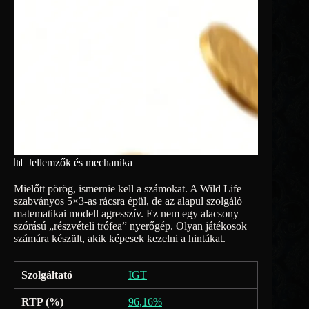
📊 Jellemzők és mechanika
Mielőtt pörög, ismernie kell a számokat. A Wild Life
szabványos 5×3-as rácsra épül, de az alapul szolgáló
matematikai modell agresszív. Ez nem egy alacsony
szórású „részvételi trófea” nyerőgép. Olyan játékosok
számára készült, akik képesek kezelni a hintákat.
Szolgáltató
IGT
RTP (%)
96,16%