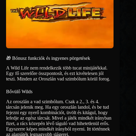
🎁 Bónusz funkciók és ingyenes pörgetések
A Wild Life nem rendelkezik több tucat minijátékkal.
Egy fő szerelőre összpontosít, és ezt kivételesen jól
teszi. Minden az Oroszlán vad szimbólum körül forog.
Bővülő Wilds
Az oroszlán a vad szimbólum. Csak a 2., 3. és 4.
tárcsán jelenik meg. Ha egy oroszlán landol, és be tud
fejezni egy nyerő kombinációt, üvölt és kitágul, hogy
lefedje az egész tárcsát. Mivel a játék mindkét irányban
fizet, a rács közepén lévő táguló vad hihetetlenül erős.
Egyszerre képes mindkét irányból nyerni. Itt történnek
az alapjáték legnagyobb slágerei.