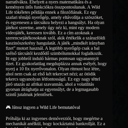
narratívákra. Ehelyett a nyers matematikára és a
keményen ütős funkciókra összpontosítanak. A Wild
Life tökéletes példája ennek a filozófiának. Ez egy
szafari témájú nyerőgép, amely eltávolítja a szöszöket,
és egyenesen a tárcsákra helyezi a hangsúlyt. Ha olyan
játékot szeretne, amely úgy néz ki, mint egy modern
videojáték, keressen tovább. Ez a cím azoknak a
szerencsejátékosoknak szól, akik értékelik a szárazföldi
kaszinószekrény hangulatát. A játék „mindkét irányban
fizet” motort használ. A legtöbb nyerőgép csak a bal
szélső tárcsától kezdődő szimbólumokkal foglalkozik.
Itt egy jobbról induló hármas pontosan ugyanannyit
fizet. Ez gyakorlatilag megduplázza annak esélyét, hogy
nyerj a 10 fix nyerővonalon. Olyan ritmust hoz létre,
ahol nem csak az első két tekercset nézi; az ötödik
tekercs ugyanolyan létfontosságú. Ez egy nagy téttel
járó utazás az afrikai szavannán, ahol a volatilitás
gyorsan átrághatja az egyensúlyt, de a legmagasabb
szintű jutalmak jelentősek.
🎮 Játssz ingyen a Wild Life bemutatóval
Próbálja ki az ingyenes demóverziót, hogy megértse a
mechanikát anélkül, hogy kockáztatná bankrollját. Ez a