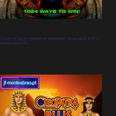
Crown of Egypt nyerőgépek áttekintése: Demo játék, RTP és
bónusz funkciók