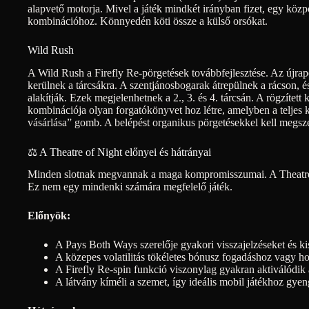
alapvető motorja. Mivel a játék mindkét irányban fizet, egy közp
kombinációhoz. Könnyedén köti össze a külső orsókat.
Wild Rush
A Wild Rush a Firefly Re-pörgetések továbbfejlesztése. Az újra
kerülnek a tárcsákra. A szentjánosbogarak átrepülnek a rácson
alakítják. Ezek megjelenhetnek a 2., 3. és 4. tárcsán. A rögzített
kombinációja olyan forgatókönyvet hoz létre, amelyben a teljes
vásárlása” gomb. A belépést organikus pörgetésekkel kell megsz
⚖️ A Theatre of Night előnyei és hátrányai
Minden slotnak megvannak a maga kompromisszumai. A Theatre of
Ez nem egy mindenki számára megfelelő játék.
Előnyök:
A Pays Both Ways szerelője gyakori visszajelzéseket és ki
A közepes volatilitás tökéletes bónusz fogadáshoz vagy h
A Firefly Re-spin funkció viszonylag gyakran aktiválódik 
A látvány kíméli a szemet, így ideális mobil játékhoz gyen