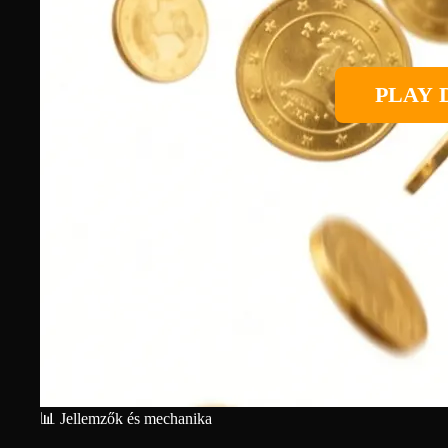
PLAY
📊 Jellemzők és mechanika