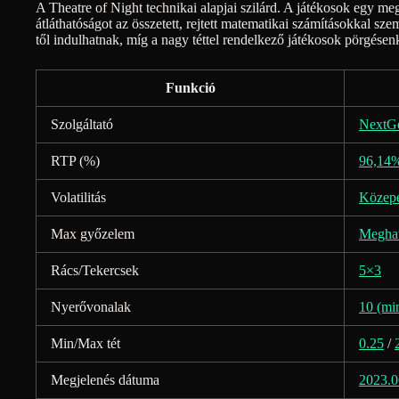
A Theatre of Night technikai alapjai szilárd. A játékosok egy meg
átláthatóságot az összetett, rejtett matematikai számításokkal s
től indulhatnak, míg a nagy téttel rendelkező játékosok pörgésenk
Funkció
Szolgáltató
NextG
RTP (%)
96,14
Volatilitás
Közep
Max győzelem
Meghat
Rács/Tekercsek
5×3
Nyerővonalak
10 (min
Min/Max tét
0.25
/
Megjelenés dátuma
2023.0