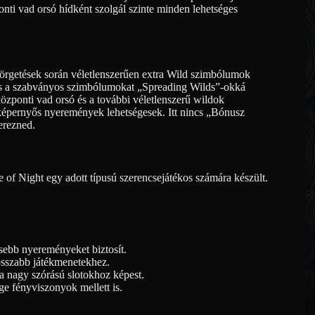
onti vad orsó hídként szolgál szinte minden lehetséges
pörgetések során véletlenszerűen extra Wild szimbólumok
, és a szabványos szimbólumokat „Spreading Wilds”-okká
 központi vad orsó és a további véletlenszerű wildok
 képernyős nyeremények lehetségesek. Itt nincs „Bónusz
erezned.
 Night egy adott típusú szerencsejátékos számára készült.
sebb nyereményeket biztosít.
osszabb játékmenetekhez.
a nagy szórású slotokhoz képest.
ge fényviszonyok mellett is.