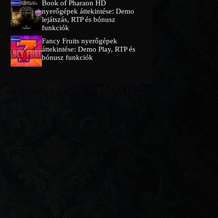
Book of Pharaon HD
nyerőgépek áttekintése: Demo
lejátszás, RTP és bónusz
funkciók
Fancy Fruits nyerőgépek
áttekintése: Demo Play, RTP és
bónusz funkciók