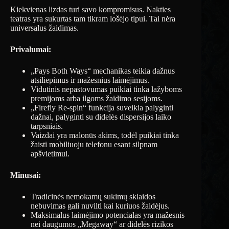
Kiekvienas lizdas turi savo kompromisus. Nakties
teatras yra sukurtas tam tikram lošėjo tipui. Tai nėra
universalus žaidimas.
Privalumai:
„Pays Both Ways“ mechanikas teikia dažnus
atsiliepimus ir mažesnius laimėjimus.
Vidutinis nepastovumas puikiai tinka lažyboms
premijoms arba ilgoms žaidimo sesijoms.
„Firefly Re-spin“ funkcija suveikia palyginti
dažnai, palyginti su didelės dispersijos laiko
tarpsniais.
Vaizdai yra malonūs akims, todėl puikiai tinka
žaisti mobiliuoju telefonu esant silpnam
apšvietimui.
Minusai:
Tradicinės nemokamų sukimų sklaidos
nebuvimas gali nuvilti kai kuriuos žaidėjus.
Maksimalus laimėjimo potencialas yra mažesnis
nei daugumos „Megaway“ ar didelės rizikos