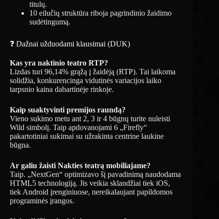
titulų.
10 eilučių struktūra riboja pagrindinio žaidimo
sudėtingumą.
❓ Dažnai užduodami klausimai (DUK)
Kas yra naktinio teatro RTP?
Lizdas turi 96,14% grąžą į žaidėją (RTP). Tai laikoma
solidžia, konkurencinga vidutinės variacijos laiko
tarpsnio kaina dabartinėje rinkoje.
Kaip suaktyvinti premijos raundą?
Vieno sukimo metu ant 2, 3 ir 4 būgnų turite nuleisti
Wild simbolį. Taip apdovanojami 6 „Firefly“
pakartotiniai sukimai su užrakinta centrine laukine
būgna.
Ar galiu žaisti Nakties teatrą mobiliajame?
Taip. „NextGen“ optimizavo šį pavadinimą naudodama
HTML5 technologiją. Jis veikia sklandžiai tiek iOS,
tiek Android įrenginiuose, nereikalaujant papildomos
programinės įrangos.