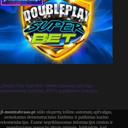
„Double Play SuperBet“ lošimo automatų apžvalga:
demonstracinis žaidimas, RTP ir papildomos funkcijos
jf-monteabraao.pt
siūlo ekspertų lošimo automatų apžvalgas,
nemokamus demonstracinius žaidimus ir patikimas kazino
rekomendacijas. Esame nepriklausomas informacijos centras ir
neapdorojame operacijų tikrais pinigais. Įsitikinkite, kad