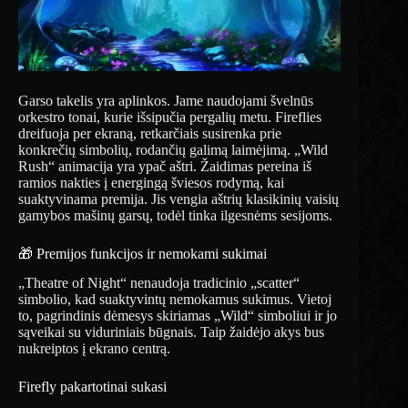
Garso takelis yra aplinkos. Jame naudojami švelnūs
orkestro tonai, kurie išsipučia pergalių metu. Fireflies
dreifuoja per ekraną, retkarčiais susirenka prie
konkrečių simbolių, rodančių galimą laimėjimą. „Wild
Rush“ animacija yra ypač aštri. Žaidimas pereina iš
ramios nakties į energingą šviesos rodymą, kai
suaktyvinama premija. Jis vengia aštrių klasikinių vaisių
gamybos mašinų garsų, todėl tinka ilgesnėms sesijoms.
🎁 Premijos funkcijos ir nemokami sukimai
„Theatre of Night“ nenaudoja tradicinio „scatter“
simbolio, kad suaktyvintų nemokamus sukimus. Vietoj
to, pagrindinis dėmesys skiriamas „Wild“ simboliui ir jo
sąveikai su viduriniais būgnais. Taip žaidėjo akys bus
nukreiptos į ekrano centrą.
Firefly pakartotinai sukasi