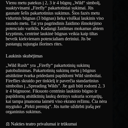
Vienu metu patekus į 2, 3 ir 4 būgnų „Wild“ simbolį,
suaktyvinami „Firefly“ pakartotiniai sukimai. Jūs
gaunate šešis pakartotinius sukimus. Šios fazės metu
vidurinis būgnas (3 būgnas) lieka visiškai laukinis viso
raundo metu. Tai yra pagrindinis žaidimo išmokėjimo
potencialo variklis. Kadangi žaidimas mokamas abiem
kryptimis, centrinė laukinė būgnas veikia kaip tiltas
beveik kiekvienam potencialiam deriniui. Jis be
pastangų sujungia išorines rites.
Laukinis skubėjimas
„Wild Rush“ yra „Firefly“ pakartotinių sukimų
patobulinimas. Pakartotinių sukimų metu į būgnus
atsitiktine tvarka pridedami papildomi Wild simboliai.
Fireflies skraido per tinklelį ir paverčia standartinius
simbolius į „Spreading Wilds”. Jie gali būti rodomi 2, 3
ir 4 būgnuose. Fiksuoto centrinio laukinio būgno ir
papildomų atsitiktinių laukų derinys sukuria scenarijų,
kai tampa įmanoma laimėti viso ekrano režimu. Čia nėra
mygtuko „Pirkti premiją“. Jūs turite uždirbti įrašą per
organinius sukimus.
⚖️ Nakties teatro privalumai ir trūkumai