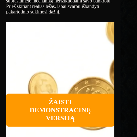
suprastumėte mechaniką nerizikuodami savo bankrotu.
Prieš skiriant realias lėšas, labai svarbu išbandyti
pakartotinio sukimosi dažnį.
ŽAISTI
DEMONSTRACINĘ
VERSIJĄ