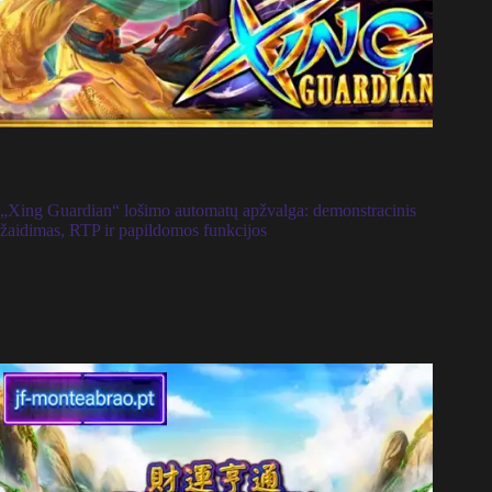
„Xing Guardian“ lošimo automatų apžvalga: demonstracinis
žaidimas, RTP ir papildomos funkcijos