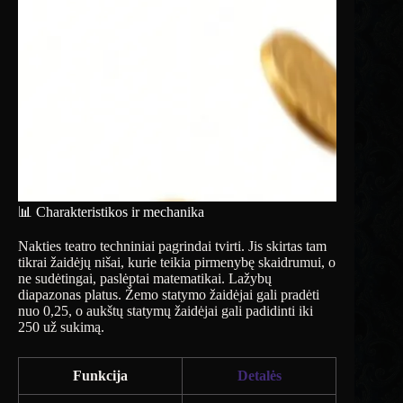
📊 Charakteristikos ir mechanika
Nakties teatro techniniai pagrindai tvirti. Jis skirtas tam
tikrai žaidėjų nišai, kurie teikia pirmenybę skaidrumui, o
ne sudėtingai, paslėptai matematikai. Lažybų
diapazonas platus. Žemo statymo žaidėjai gali pradėti
nuo 0,25, o aukštų statymų žaidėjai gali padidinti iki
250 už sukimą.
Funkcija
Detalės