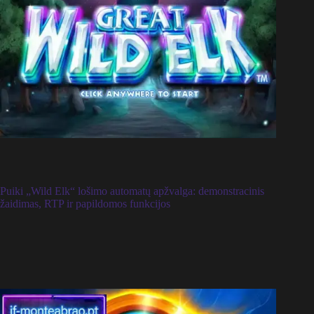
Puiki „Wild Elk“ lošimo automatų apžvalga: demonstracinis
žaidimas, RTP ir papildomos funkcijos