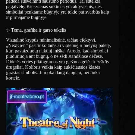
padeda sušvelninti sausumo periodus. Tai suteikia
pagalvėlę. Kiekvienas sukimas yra aktyvesnis, nes
simboliai penktame būgnyje yra tokie pat svarbūs kaip
ir pirmajame būgnyje.
✨ Tema, grafika ir garso takelis
Vizualinė kryptis minimalistinė, tačiau efektyvi.
„NextGen“ pasirinko tamsiai violetinę ir mėlyną paletę,
kuri pavaizduotų naktinį mišką. Atrodo, kad simboliai
plūduriuoja ant būgnų, o ne sėdi standžiose dėžėse.
Didelės vertės piktogramos yra gležnos gėlės ir ryškūs
drugeliai. Kolibris veikia kaip aukščiausios klasės
įprastas simbolis. Ji moka daug daugiau, nei tinka
kortelė.