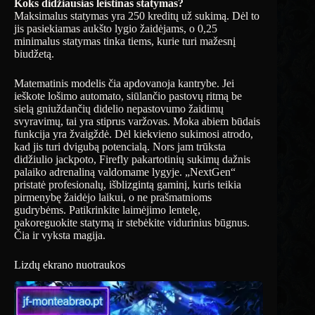
Koks didžiausias leistinas statymas?
Maksimalus statymas yra 250 kreditų už sukimą. Dėl to
jis pasiekiamas aukšto lygio žaidėjams, o 0,25
minimalus statymas tinka tiems, kurie turi mažesnį
biudžetą.
Matematinis modelis čia apdovanoja kantrybe. Jei
ieškote lošimo automato, siūlančio pastovų ritmą be
sielą gniuždančių didelio nepastovumo žaidimų
svyravimų, tai yra stiprus varžovas. Moka abiem būdais
funkcija yra žvaigždė. Dėl kiekvieno sukimosi atrodo,
kad jis turi dvigubą potencialą. Nors jam trūksta
didžiulio jackpoto, Firefly pakartotinių sukimų dažnis
palaiko adrenaliną valdomame lygyje. „NextGen“
pristatė profesionalų, išblizgintą gaminį, kuris teikia
pirmenybę žaidėjo laikui, o ne prašmatnioms
gudrybėms. Patikrinkite laimėjimo lentelę,
pakoreguokite statymą ir stebėkite vidurinius būgnus.
Čia ir vyksta magija.
Lizdų ekrano nuotraukos