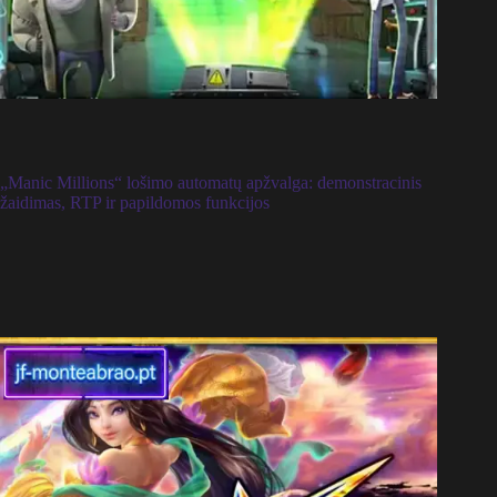
„Manic Millions“ lošimo automatų apžvalga: demonstracinis
žaidimas, RTP ir papildomos funkcijos