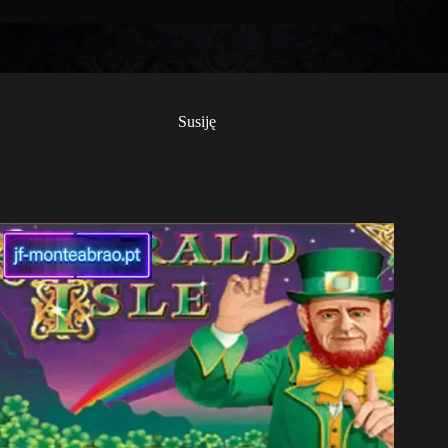
Susiję