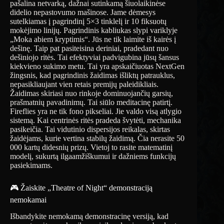
pašalina netvarką, dažnai sutinkamą šiuolaikinėse
didelio nepastovumo mašinose. Jame dėmesys
sutelkiamas į pagrindinį 5×3 tinklelį ir 10 fiksuotų
mokėjimo linijų. Pagrindinis kabliukas slypi variklyje
„Moka abiem kryptimis“. Jūs ne tik laimite iš kairės į
dešinę. Taip pat pasiteisina deriniai, pradedant nuo
dešiniojo ritės. Tai efektyviai padvigubina jūsų šansus
kiekvieno sukimo metu. Tai yra apskaičiuotas NextGen
žingsnis, kad pagrindinis žaidimas išliktų patrauklus,
nepasikliaujant vien retais premijų paleidikliais.
Žaidimas skiriasi nuo rinkoje dominuojančių garsių,
prašmatnių pavadinimų. Tai siūlo meditacinę patirtį.
Fireflies yra ne tik fono pikseliai. Jie valdo visą atlygio
sistemą. Kai centrinės ritės pradeda švytėti, mechanika
pasikeičia. Tai vidutinio dispersijos reikalas, skirtas
žaidėjams, kurie vertina stabilų žaidimą. Čia nerasite 50
000 kartų didesnių prizų. Vietoj to rasite matematinį
modelį, sukurtą ilgaamžiškumui ir dažniems funkcijų
pasiekimams.
🎮 Žaiskite „Theatre of Night“ demonstraciją
nemokamai
Išbandykite nemokamą demonstracinę versiją, kad