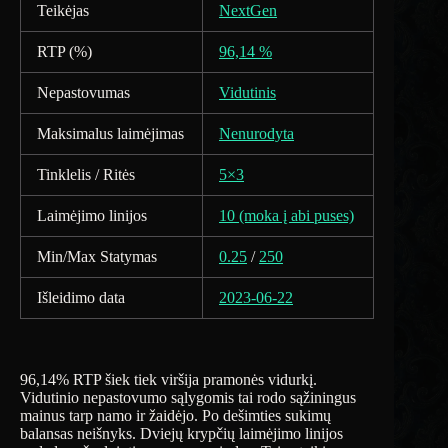
Teikėjas
NextGen
RTP (%)
96,14 %
Nepastovumas
Vidutinis
Maksimalus laimėjimas
Nenurodyta
Tinklelis / Ritės
5×3
Laimėjimo linijos
10 (moka į abi puses)
Min/Max Statymas
0.25
/
250
Išleidimo data
2023-06-22
96,14% RTP šiek tiek viršija pramonės vidurkį.
Vidutinio nepastovumo sąlygomis tai rodo sąžiningus
mainus tarp namo ir žaidėjo. Po dešimties sukimų
balansas neišnyks. Dviejų krypčių laimėjimo linijos