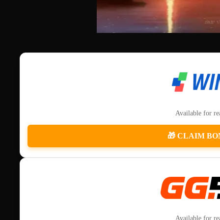
Available for r
🎁 CLAIM BO
Available for r