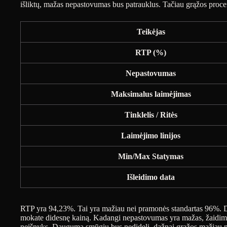
išliktų, mažas nepastovumas bus patrauklus. Tačiau grąžos proce
Teikėjas
RTP (%)
Nepastovumas
Maksimalus laimėjimas
Tinklelis / Ritės
Laimėjimo linijos
Min/Max Statymas
Išleidimo data
RTP yra 94,23%. Tai yra mažiau nei pramonės standartas 96%. D
mokate didesnę kainą. Kadangi nepastovumas yra mažas, žaidime
neišnyks. Dauguma smūgių bus nedideli, dažnai grąžos mažiau n