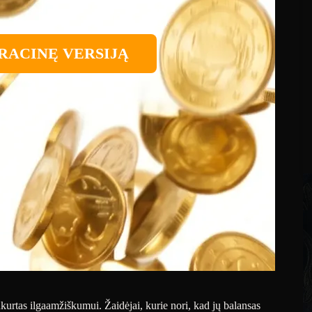
RACINĘ VERSIJĄ
ukurtas ilgaamžiškumui. Žaidėjai, kurie nori, kad jų balansas