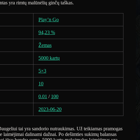
ntas yra rimtų malūnėlių ginčų taškas.
Play’n Go
94,23 %
Žemas
5000 kartų
5×3
10
0.01
/
100
2023-06-20
augeliui tai yra sandorio nutraukimas. Už teikiamas pramogas
 laimėjimai dalinami dažnai. Po dešimties sukimų balansas
ei jūsų bendra suma. 5000 kartų maksimalus laimėjimas yra