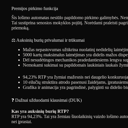
Premijos pirkimo funkcija
Šis lošimo automatas nesiūlo papildomo pirkimo galimybės. Nemo
Tai sustiprina senosios mokyklos pojūtį. Norėdami praleisti pagrin
priemoką.
⚖️ Auksinių burių privalumai ir trūkumai
Mažas nepastovumas užtikrina nuolatinį nedidelių laimėjimų
5000 kartų maksimalus laimėjimas yra didelis mažos disper
Dėl nesudėtingos mechanikos pradedantiesiems lengva sup
Nemokami sukimai su papildomais laukiniais laukais žymia
94,23% RTP yra žymiai mažesnis nei daugelio konkuruojanč
10 eilučių struktūra atrodo pasenusi žaidėjams, įpratusiems
Grafika ir animacija yra pagrindinė, palyginti su didelio bi
❓ Dažnai užduodami klausimai (DUK)
Kas yra auksinių burių RTP?
RTP yra 94,23%. Tai yra žemiau šiuolaikinių vaizdo lošimo autom
nei įprastai.