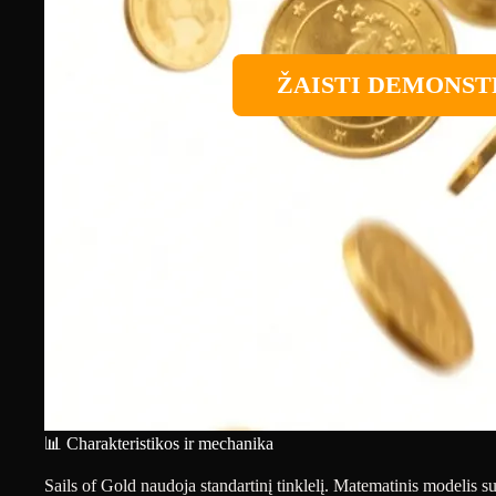
ŽAISTI DEMONST
📊 Charakteristikos ir mechanika
Sails of Gold naudoja standartinį tinklelį. Matematinis modelis s