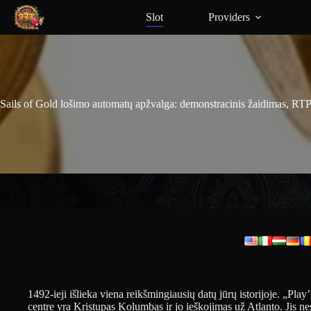
Slot
Providers
Sails of Gold lošimo automatų apžvalga: demonstracinis žaidimas, RTP
1492-ieji išlieka viena reikšmingiausių datų jūrų istorijoje. „Play
centre yra Kristupas Kolumbas ir jo ieškojimas už Atlanto. Jis 