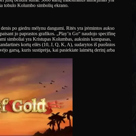
eikia tobulo Kolumbo simbolių ekrano.
vo denis po giedru mėlynu dangumi. Ritės yra įrėmintos aukso
paisant jo paprastos grafikos. „Play’n Go“ naudojo specifinę
ami simboliai yra Kristupas Kolumbas, auksinis kompasas,
tandartinės kortų eilės (10, J, Q, K, A), sudarytos iš puošnios
vėjo garsą, kuris sustiprėja, kai pasiekiate laimėtą derinį arba