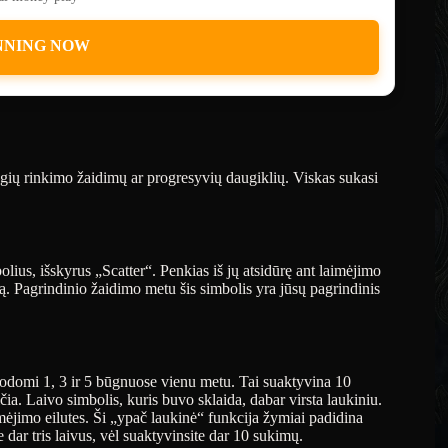
NNING NOW
lygių rinkimo žaidimų ar progresyvių daugiklių. Viskas sukasi
lius, išskyrus „Scatter“. Penkias iš jų atsidūrę ant laimėjimo
ą. Pagrindinio žaidimo metu šis simbolis yra jūsų pagrindinis
ų rodomi 1, 3 ir 5 būgnuose vienu metu. Tai suaktyvina 10
. Laivo simbolis, kuris buvo sklaida, dabar virsta laukiniu.
imėjimo eilutes. Ši „ypač laukinė“ funkcija žymiai padidina
dar tris laivus, vėl suaktyvinsite dar 10 sukimų.