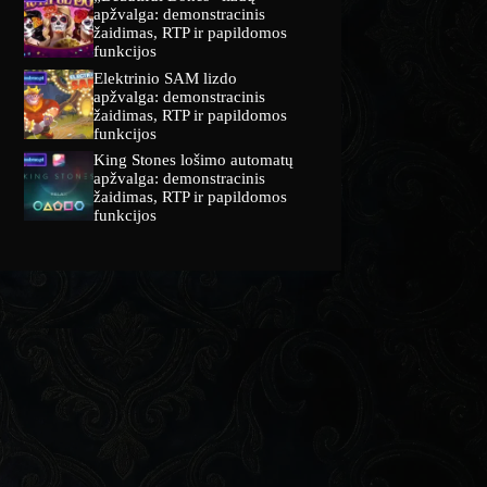
apžvalga: demonstracinis
žaidimas, RTP ir papildomos
funkcijos
Elektrinio SAM lizdo
apžvalga: demonstracinis
žaidimas, RTP ir papildomos
funkcijos
King Stones lošimo automatų
apžvalga: demonstracinis
žaidimas, RTP ir papildomos
funkcijos