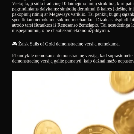
Vietoj to, ji siūlo tradicinę 10 laimėjimo linijų struktūrą, kuri 
pagrindiniams dalykams: simbolių derinimui iš kairės į dešinę ir
pakopinių ritinių ar Megaways variklio. Tai penkių būgnų sąran
specifiniam nemokamų sukimų mechanikui. Dizainas atspindi laik
atrodo tarsi ištrauktos iš Renesanso žemėlapio. Tai nesudėtinga lo
nuspėjamumui, o ne chaotiškam ekrano užpildymui.
🎮 Žaisk Sails of Gold demonstracinę versiją nemokamai
Išbandykite nemokamą demonstracinę versiją, kad suprastumėte
demonstracinę versiją galite pamatyti, kaip dažnai mažo nepastovu