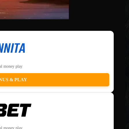
eal money play
NUS & PLAY
eal money play