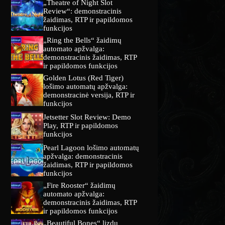
„Theatre of Night Slot
Review“: demonstracinis
žaidimas, RTP ir papildomos
funkcijos
„Ring the Bells“ žaidimų
automato apžvalga:
demonstracinis žaidimas, RTP
ir papildomos funkcijos
Golden Lotus (Red Tiger)
lošimo automatų apžvalga:
demonstracinė versija, RTP ir
funkcijos
Jetsetter Slot Review: Demo
Play, RTP ir papildomos
funkcijos
Pearl Lagoon lošimo automatų
apžvalga: demonstracinis
žaidimas, RTP ir papildomos
funkcijos
„Fire Rooster“ žaidimų
automato apžvalga:
demonstracinis žaidimas, RTP
ir papildomos funkcijos
„Beautiful Bones“ lizdų