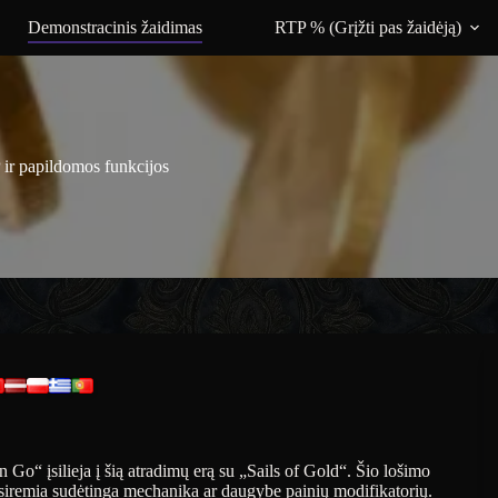
Demonstracinis žaidimas
RTP % (Grįžti pas žaidėją)
 ir papildomos funkcijos
’n Go“ įsilieja į šią atradimų erą su „Sails of Gold“. Šio lošimo
nesiremia sudėtinga mechanika ar daugybe painių modifikatorių.