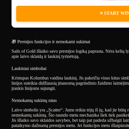
⭐ START WI
🎁 Premijos funkcijos ir nemokami sukimai
Sails of Gold išlaiko savo premijos logiką paprasta. Nėra kelių 
apie laivo sklaidą ir laukinį tyrinėtoją.
Laukiniai simboliai
Kristupas Kolumbas vaidina laukinį. Jis pakeičia visus kitus simbo
linijos suteikia didžiausią įmanomą pagrindinio žaidimo laimėjim
įrankis linijoms sujungti.
Nemokamų sukimų ratas
Laivo simbolis yra „Scatter“. Jums reikia trijų iš jų, kad jie būt
nemokamų sukimų. Šio raundo metu mechanika šiek tiek pasikeičia
Jis išlaiko savo sklaidos savybes, bet taip pat padeda užbaigti la
pataikymo dažnumą premijos metu. Jei funkcijos metu išlaipinsite 