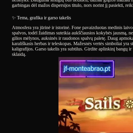
garbingas dėl mažos dispersijos titulo, nors norint jį pasiekti, r
✨ Tema, grafika ir garso takelis
Atmosfera yra jūrinė ir istorinė. Fone pavaizduotas medinis lai
spalvos, todėl žaidimas suteikia aukščiausios kokybės jausmą, ne
gilios mėlynos, auksinės ir raudonos spalvų paletę. Daug apmok
karališkasis herbas ir teleskopas. Mažesnės vertės simboliai yra s
kaligrafijos. Garso takelis yra subtilus. Girdite aplinkinį bangų ir 
sklaidą.