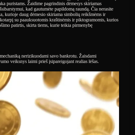
patinka puristams. Žaidime pagrindinis dėmesys skiriamas
 išsibarstymui, kad gautumėte papildomą raundą. Čia nerasite
ka, kurioje daug dėmesio skiriama simbolių reikšmėms ir
otarpį su paauksuotomis kraštinėmis ir piktogramomis, kurios
šimo patirtis, skirta tiems, kurie teikia pirmenybę
 mechaniką nerizikuodami savo bankrotu. Žaisdami
mo veiksnys laimi prieš įsipareigojant realias lėšas.