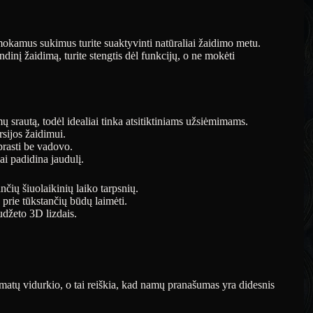
kamus sukimus turite suaktyvinti natūraliai žaidimo metu.
dinį žaidimą, turite stengtis dėl funkcijų, o ne mokėti
 srautą, todėl idealiai tinka atsitiktiniams užsiėmimams.
sijos žaidimui.
rasti be vadovo.
i padidina jaudulį.
ių šiuolaikinių laiko tarpsnių.
 prie tūkstančių būdų laimėti.
udžeto 3D lizdais.
atų vidurkio, o tai reiškia, kad namų pranašumas yra didesnis