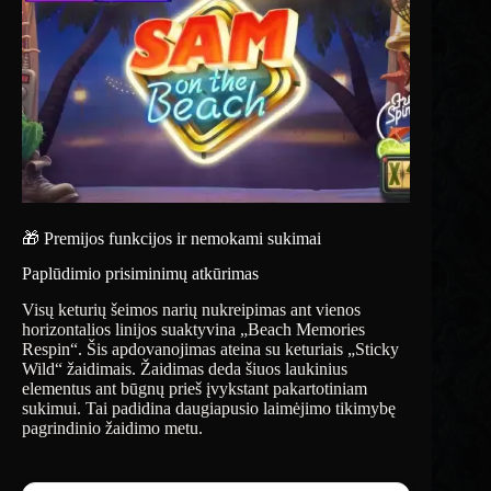
🎁 Premijos funkcijos ir nemokami sukimai
Paplūdimio prisiminimų atkūrimas
Visų keturių šeimos narių nukreipimas ant vienos
horizontalios linijos suaktyvina „Beach Memories
Respin“. Šis apdovanojimas ateina su keturiais „Sticky
Wild“ žaidimais. Žaidimas deda šiuos laukinius
elementus ant būgnų prieš įvykstant pakartotiniam
sukimui. Tai padidina daugiapusio laimėjimo tikimybę
pagrindinio žaidimo metu.