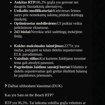
Aukštas RTP:
96,3% grąža yra geresnė nei
daugelis šiuolaikinių alternatyvų.
Unikalūs modifikatoriai:
Kiekvienas šeimos
narys prie nemokamų sukimų prideda skirtingą
sluoksnį.
Optimizuotas mobiliesiems:
UI puikiai veikia
jutikliniuose ekranuose.
243 būdai:
Nereikia sekti sudėtingų mokėjimo
linijų.
Kuklus maksimalus laimėjimas:
2275x yra
mažas, palyginti su kitais didelio nepastovumo
ELK pavadinimais.
Vaizdinis stilius:
Kai kuriems žaidėjams neoninė
tema gali atrodyti pasenusi.
Pagrindinio žaidimo sausieji burtai:
Vidutinis ir
didelis nepastovumas gali greitai ištuštinti balansą
be papildomos priemonės.
❓ Dažnai užduodami klausimai (DUK)
Kas yra Sam on the Beach RTP?
RTP yra 96,3%. Tai laikoma solidžia grąža vidutinio ar