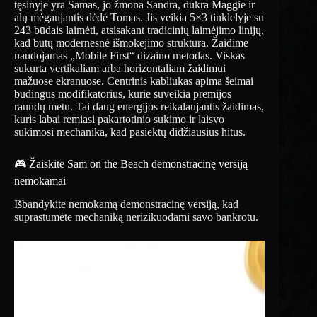
tęsinyje yra Samas, jo žmona Sandra, dukra Maggie ir
alų mėgaujantis dėdė Tomas. Jis veikia 5×3 tinklelyje su
243 būdais laimėti, atsisakant tradicinių laimėjimo linijų,
kad būtų modernesnė išmokėjimo struktūra. Žaidime
naudojamas „Mobile First“ dizaino metodas. Viskas
sukurta vertikaliam arba horizontaliam žaidimui
mažuose ekranuose. Centrinis kabliukas apima šeimai
būdingus modifikatorius, kurie suveikia premijos
raundų metu. Tai daug energijos reikalaujantis žaidimas,
kuris labai remiasi pakartotinio sukimo ir laisvo
sukimosi mechanika, kad pasiektų didžiausius hitus.
🎮 Žaiskite Sam on the Beach demonstracinę versiją
nemokamai
Išbandykite nemokamą demonstracinę versiją, kad
suprastumėte mechaniką nerizikuodami savo bankrotu.