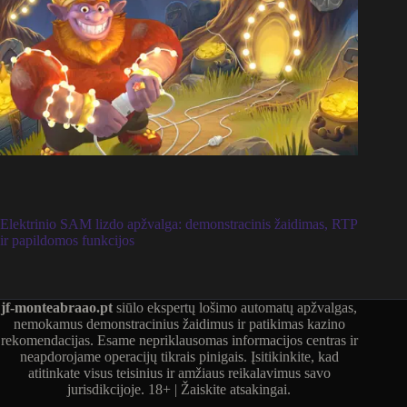
Elektrinio SAM lizdo apžvalga: demonstracinis žaidimas, RTP
ir papildomos funkcijos
jf-monteabraao.pt
siūlo ekspertų lošimo automatų apžvalgas,
nemokamus demonstracinius žaidimus ir patikimas kazino
rekomendacijas. Esame nepriklausomas informacijos centras ir
neapdorojame operacijų tikrais pinigais. Įsitikinkite, kad
atitinkate visus teisinius ir amžiaus reikalavimus savo
jurisdikcijoje. 18+ | Žaiskite atsakingai.