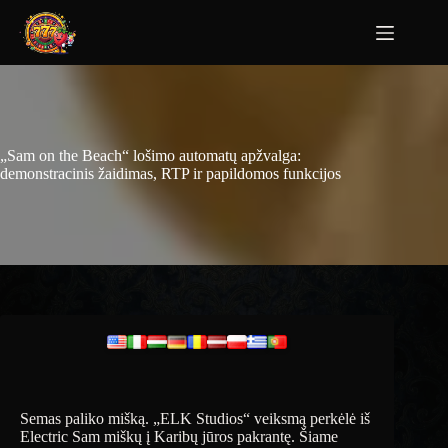
„Sam on the Beach“ lošimo automatų apžvalga:
demonstracinis žaidimas, RTP ir papildomos funkcijos
Semas paliko mišką. „ELK Studios“ veiksmą perkėlė iš
Electric Sam miškų į Karibų jūros pakrantę. Šiame