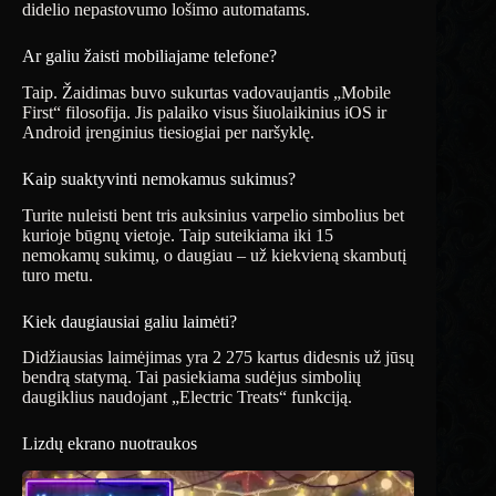
didelio nepastovumo lošimo automatams.
Ar galiu žaisti mobiliajame telefone?
Taip. Žaidimas buvo sukurtas vadovaujantis „Mobile
First“ filosofija. Jis palaiko visus šiuolaikinius iOS ir
Android įrenginius tiesiogiai per naršyklę.
Kaip suaktyvinti nemokamus sukimus?
Turite nuleisti bent tris auksinius varpelio simbolius bet
kurioje būgnų vietoje. Taip suteikiama iki 15
nemokamų sukimų, o daugiau – už kiekvieną skambutį
turo metu.
Kiek daugiausiai galiu laimėti?
Didžiausias laimėjimas yra 2 275 kartus didesnis už jūsų
bendrą statymą. Tai pasiekiama sudėjus simbolių
daugiklius naudojant „Electric Treats“ funkciją.
Lizdų ekrano nuotraukos