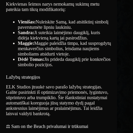
Kiekvienas šeimos narys nemokamų sukimų metu
pateikia tam tikrą modifikatorių:
Vienišas:
Nuleiskite Samą, kad atsitiktinį simbolį
paverstumėte lipniu laukiniu.
Sandra:
Ji suteikia laimėjimo daugiklį, kuris
didėja kiekvieną kartą jai pasirodžius.
Maggie:
Maggie paleidžia timpa, kad susprogdytų
menkaverčius simbolius, leisdama naujiems
simboliams atsidurti vietoje.
Dėdė Tomas:
Jis prideda daugiklį prie konkrečios
simbolio pozicijos.
Lažybų strategijos
ELK Studios įtraukė savo parašo lažybų strategijas.
Galite pasirinkti iš optimizavimo priemonės, lygintuvo,
stiprintuvo arba trumpiklio. Šie išankstiniai nustatymai
automatiškai koreguoja jūsų statymo dydį pagal
ankstesnius laimėjimus ar pralaimėjimus. Tai leidžia
laisvai valdyti bankrotą.
⚖️ Sam on the Beach privalumai ir trūkumai