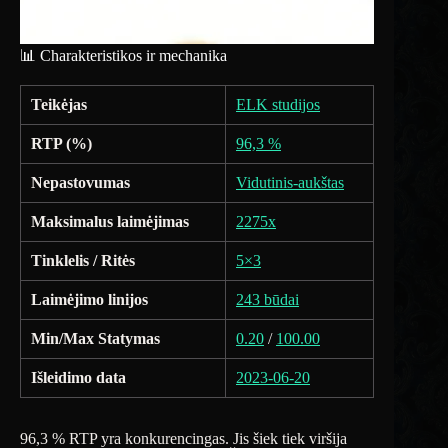
📊 Charakteristikos ir mechanika
Teikėjas
ELK studijos
RTP (%)
96,3 %
Nepastovumas
Vidutinis-aukštas
Maksimalus laimėjimas
2275x
Tinklelis / Ritės
5×3
Laimėjimo linijos
243 būdai
Min/Max Statymas
0.20
/
100.00
Išleidimo data
2023-06-20
96,3 % RTP yra konkurencingas. Jis šiek tiek viršija