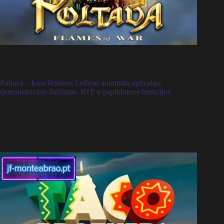
Poltava – karo liepsnos Lošimo automatų apžvalga:
demonstracinis žaidimas, RTP ir papildomos funkcijos