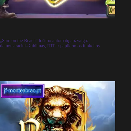
„Sam on the Beach“ lošimo automatų apžvalga:
demonstracinis žaidimas, RTP ir papildomos funkcijos