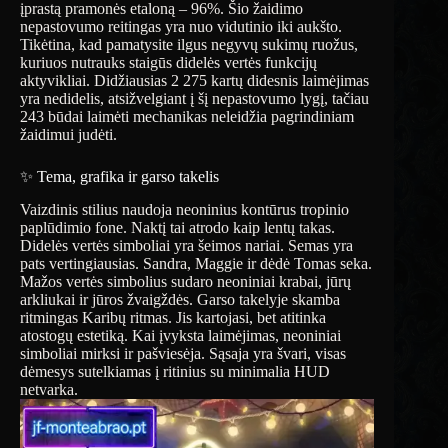
įprastą pramonės etaloną – 96%. Šio žaidimo
nepastovumo reitingas yra nuo vidutinio iki aukšto.
Tikėtina, kad pamatysite ilgus negyvų sukimų ruožus,
kuriuos nutrauks staigūs didelės vertės funkcijų
aktyvikliai. Didžiausias 2 275 kartų didesnis laimėjimas
yra nedidelis, atsižvelgiant į šį nepastovumo lygį, tačiau
243 būdai laimėti mechanikas neleidžia pagrindiniam
žaidimui judėti.
✨ Tema, grafika ir garso takelis
Vaizdinis stilius naudoja neoninius kontūrus tropinio
paplūdimio fone. Naktį tai atrodo kaip lentų takas.
Didelės vertės simboliai yra šeimos nariai. Semas yra
pats vertingiausias. Sandra, Maggie ir dėdė Tomas seka.
Mažos vertės simbolius sudaro neoniniai krabai, jūrų
arkliukai ir jūros žvaigždės. Garso takelyje skamba
ritmingas Karibų ritmas. Jis kartojasi, bet atitinka
atostogų estetiką. Kai įvyksta laimėjimas, neoniniai
simboliai mirksi ir pašviesėja. Sąsaja yra švari, visas
dėmesys sutelkiamas į ritinius su minimalia HUD
netvarka.