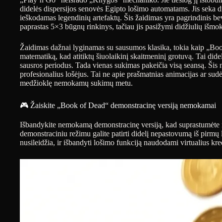
didelės dispersijos senovės Egipto lošimo automatams. Jis seka drą
ieškodamas legendinių artefaktų. Šis žaidimas yra pagrindinis be
paprastas 5×3 būgnų rinkinys, tačiau jis pasižymi didžiulių išmo
Žaidimas dažnai lyginamas su sausumos klasika, tokia kaip „Boo
matematiką, kad atitiktų šiuolaikinį skaitmeninį grotuvą. Tai didel
sausros periodus. Tada vienas sukimas pakeičia visą seansą. Šis 
profesionalius lošėjus. Tai ne apie prašmatnias animacijas ar sud
medžioklę nemokamų sukimų metu.
🎮 Žaiskite „Book of Dead“ demonstracinę versiją nemokamai
Išbandykite nemokamą demonstracinę versiją, kad suprastumėte
demonstraciniu režimu galite patirti didelį nepastovumą iš pirmų 
nusileidžia, ir išbandyti lošimo funkciją naudodami virtualius kre