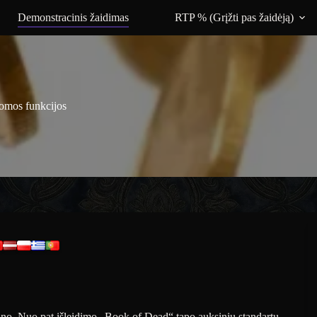
Demonstracinis žaidimas
RTP % (Grįžti pas žaidėją)
domos funkcijos
ino. Nuo pat išleidimo „Book of Dead“ tapo auksiniu standartu