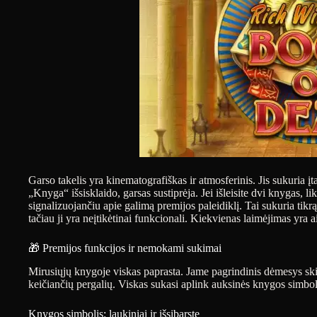
Garso takelis yra kinematografiškas ir atmosferinis. Jis sukuria 
„Knyga“ išsisklaido, garsas sustiprėja. Jei išleisite dvi knygas, li
signalizuojančiu apie galimą premijos paleidiklį. Tai sukuria tik
tačiau ji yra neįtikėtinai funkcionali. Kiekvienas laimėjimas yra a
🎁 Premijos funkcijos ir nemokami sukimai
Mirusiųjų knygoje viskas paprasta. Jame pagrindinis dėmesys skir
keičiančių pergalių. Viskas sukasi aplink auksinės knygos simbol
Knygos simbolis: laukiniai ir išsibarstę