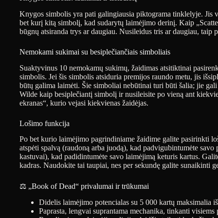
Knygos simbolis yra pati galingiausia piktograma tinklelyje. Jis ve
bet kurį kitą simbolį, kad sudarytų laimėjimo derinį. Kaip „Scatter
būgnų atsiranda trys ar daugiau. Nusileidus tris ar daugiau, ta
Nemokami sukimai su besiplečiančiais simboliais
Suaktyvinus 10 nemokamų sukimų, žaidimas atsitiktinai pasirenka 
simbolis. Jei šis simbolis atsiduria premijos raundo metu, jis išs
būtų galima laimėti. Šie simboliai nebūtinai turi būti šalia; jie ga
Wilde kaip besiplečiantį simbolį ir nusileisite po vieną ant kiekv
ekranas“, kurio vejasi kiekvienas žaidėjas.
Lošimo funkcija
Po bet kurio laimėjimo pagrindiniame žaidime galite pasirinkti lo
atspėti spalvą (raudoną arba juodą), kad padvigubintumėte savo pi
kastuvai), kad padidintumėte savo laimėjimą keturis kartus. Galite
kadras. Naudokite tai taupiai, nes per sekundę galite sunaikinti g
⚖️ „Book of Dead“ privalumai ir trūkumai
Didelis laimėjimo potencialas su 5 000 kartų maksimalia 
Paprasta, lengvai suprantama mechanika, tinkanti visiems p