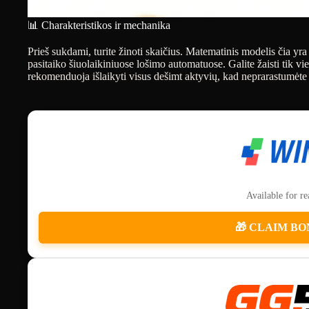
📊 Charakteristikos ir mechanika
Prieš sukdami, turite žinoti skaičius. Matematinis modelis čia yra
pasitaiko šiuolaikiniuose lošimo automatuose. Galite žaisti tik v
rekomenduoja išlaikyti visus dešimt aktyvių, kad neprarastumėte 
Available for r
🎁 CLAIM BO