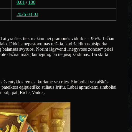
0.01
/
100
2026-03-03
Tai yra šiek tiek mažiau nei pramonės vidurkis – 96%. Tačiau
ialo. Didelis nepastovumas reiškia, kad žaidimas atsiperka
sų balansas svyruos. Norint išgyventi „negyvose zonose“ prieš
kote dažnai mažų laimėjimų, tai ne jūsų žaidimas. Tai skirta
nis šventyklos rėmas, kuriame yra ritės. Simboliai yra aiškūs.
ateiktos egiptietiško stiliaus šriftu. Labai apmokami simboliai
imbolį: patį Richą Vaildą.