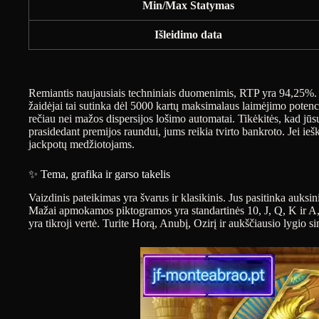
Min/Max Statymas
Išleidimo data
Remiantis naujausiais techniniais duomenimis, RTP yra 94,25%. 
žaidėjai tai sutinka dėl 5000 kartų maksimalaus laimėjimo potenc
rečiau nei mažos dispersijos lošimo automatai. Tikėkitės, kad jū
prasidedant premijos raundui, jums reikia tvirto bankroto. Jei ieš
jackpotų medžiotojams.
✨ Tema, grafika ir garso takelis
Vaizdinis pateikimas yra švarus ir klasikinis. Jus pasitinka auksi
Mažai apmokamos piktogramos yra standartinės 10, J, Q, K ir A, p
yra tikroji vertė. Turite Horą, Anubį, Ozirį ir aukščiausio lygio s