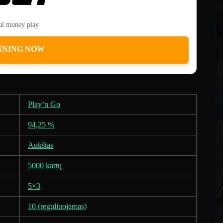
eal money play
NNING NOW
Play’n Go
94,25 %
Aukštas
5000 kartų
5×3
10 (reguliuojamas)