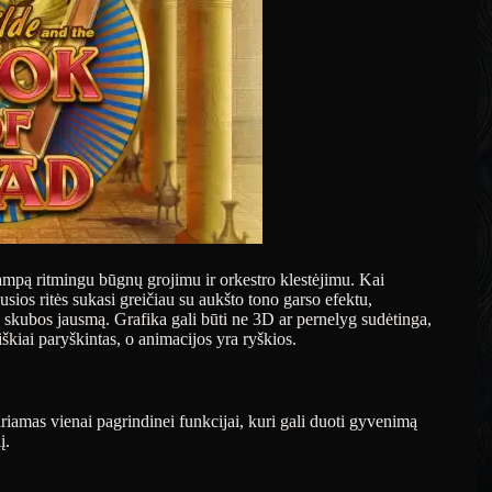
įtampą ritmingu būgnų grojimu ir orkestro klestėjimu. Kai
kusios ritės sukasi greičiau su aukšto tono garso efektu,
rą skubos jausmą. Grafika gali būti ne 3D ar pernelyg sudėtinga,
iškiai paryškintas, o animacijos yra ryškios.
iamas vienai pagrindinei funkcijai, kuri gali duoti gyvenimą
į.