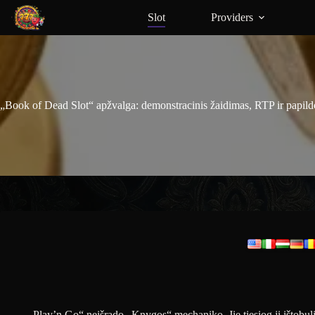
Slot
Providers
„Book of Dead Slot“ apžvalga: demonstracinis žaidimas, RTP ir papil
„Play’n Go“ neišrado „Knygos“ mechaniko. Jie tiesiog jį ištobul