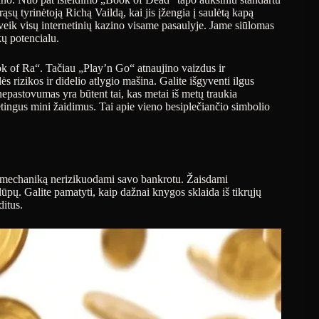
sų tyrinėtoją Richą Vaildą, kai jis įžengia į saulėtą kapą
veik visų internetinių kazino visame pasaulyje. Jame siūlomas
kų potencialu.
k of Ra“. Tačiau „Play’n Go“ atnaujino vaizdus ir
ės rizikos ir didelio atlygio mašina. Galite išgyventi ilgus
nepastovumas yra būtent tai, kas metai iš metų traukia
ėtingus mini žaidimus. Tai apie vieno besiplečiančio simbolio
 mechaniką nerizikuodami savo bankrotu. Žaisdami
lūpų. Galite pamatyti, kaip dažnai knygos sklaida iš tikrųjų
ditus.