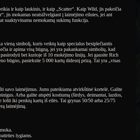
ikia ir kaip laukinis, ir kaip „Scatter“. Kaip Wild, jis pakeičia
“, jis mokamas neatsižvelgiant į laimėjimo eilutes, jei ant
ip pat suaktyvinama nemokamų sukimų funkcija.
vieną simbolį, kuris veiktų kaip specialus besiplečiantis
iplečia ir apima visą būgną, jei yra pakankamai simbolių, kad
li pasirodyti bet kurioje iš 10 mokėjimo linijų. Jei gausite Rich
ieno būgno, pasieksite 5 000 kartų didesnį prizą. Tai yra „visas
šti savo laimėjimus. Jums pateikiama atvirkštinė kortelė. Galite
nigus. Arba galite atspėti kostiumą (širdys, deimantai, lazdos,
 lošti iki penkių kartų iš eilės. Tai grynas 50/50 arba 25/75
erą laimėjimą.
išmoka.
atirties lygiams.