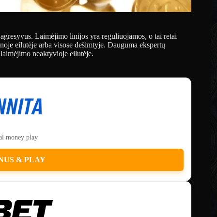
 agresyvus. Laimėjimo linijos yra reguliuojamos, o tai retai
ienoje eilutėje arba visose dešimtyje. Dauguma ekspertų
laimėjimo neaktyvioje eilutėje.
eal money play
NUS & PLAY