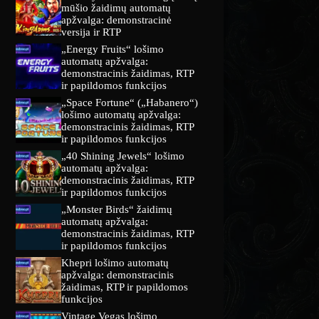
mūšio žaidimų automatų
apžvalga: demonstracinė
versija ir RTP
„Energy Fruits“ lošimo
automatų apžvalga:
demonstracinis žaidimas, RTP
ir papildomos funkcijos
„Space Fortune“ („Habanero“)
lošimo automatų apžvalga:
demonstracinis žaidimas, RTP
ir papildomos funkcijos
„40 Shining Jewels“ lošimo
automatų apžvalga:
demonstracinis žaidimas, RTP
ir papildomos funkcijos
„Monster Birds“ žaidimų
automatų apžvalga:
demonstracinis žaidimas, RTP
ir papildomos funkcijos
Khepri lošimo automatų
apžvalga: demonstracinis
žaidimas, RTP ir papildomos
funkcijos
Vintage Vegas lošimo