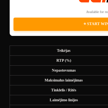
Available for r
⭐ START WI
Teikėjas
RTP (%)
Nepastovumas
Maksimalus laimėjimas
Tinklelis / Ritės
Laimėjimo linijos