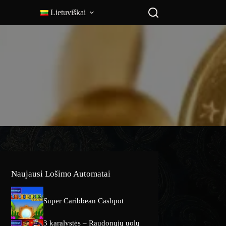
Lietuviškai
Naujausi Lošimo Automatai
Super Caribbean Cashpot
3 karalystės – Raudonųjų uolų