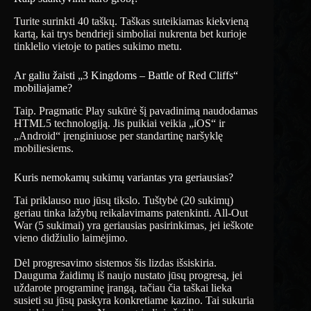
Turite surinkti 40 taškų. Taškas suteikiamas kiekvieną
kartą, kai trys bendrieji simboliai nukrenta bet kurioje
tinklelio vietoje to paties sukimo metu.
Ar galiu žaisti „3 Kingdoms – Battle of Red Cliffs“
mobiliajame?
Taip. Pragmatic Play sukūrė šį pavadinimą naudodamas
HTML5 technologiją. Jis puikiai veikia „iOS“ ir
„Android“ įrenginiuose per standartinę naršyklę
mobiliesiems.
Kuris nemokamų sukimų variantas yra geriausias?
Tai priklauso nuo jūsų tikslo. Tuštybė (20 sukimų)
geriau tinka lažybų reikalavimams patenkinti. All-Out
War (5 sukimai) yra geriausias pasirinkimas, jei ieškote
vieno didžiulio laimėjimo.
Dėl progresavimo sistemos šis lizdas išsiskiria.
Dauguma žaidimų iš naujo nustato jūsų progresą, jei
uždarote programinę įrangą, tačiau čia taškai lieka
susieti su jūsų paskyra konkretiame kazino. Tai sukuria