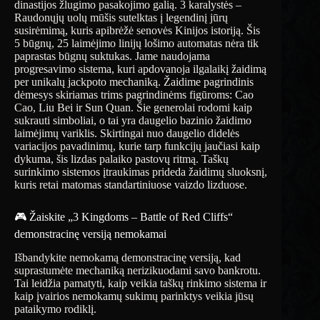
dinastijos žlugimo pasakojimo galią. 3 karalystės –
Raudonųjų uolų mūšis sutelktas į legendinį jūrų
susirėmimą, kuris apibrėžė senovės Kinijos istoriją. Šis
5 būgnų, 25 laimėjimo linijų lošimo automatas nėra tik
paprastas būgnų suktukas. Jame naudojama
progresavimo sistema, kuri apdovanoja ilgalaikį žaidimą
per unikalų jackpoto mechaniką. Žaidime pagrindinis
dėmesys skiriamas trims pagrindinėms figūroms: Cao
Cao, Liu Bei ir Sun Quan. Šie generolai rodomi kaip
sukrauti simboliai, o tai yra daugelio bazinio žaidimo
laimėjimų variklis. Skirtingai nuo daugelio didelės
variacijos pavadinimų, kurie tarp funkcijų jaučiasi kaip
dykuma, šis lizdas palaiko pastovų ritmą. Taškų
surinkimo sistemos įtraukimas prideda žaidimų sluoksnį,
kuris retai matomas standartiniuose vaizdo lizduose.
🎮 Žaiskite „3 Kingdoms – Battle of Red Cliffs“
demonstracinę versiją nemokamai
Išbandykite nemokamą demonstracinę versiją, kad
suprastumėte mechaniką nerizikuodami savo bankrotu.
Tai leidžia pamatyti, kaip veikia taškų rinkimo sistema ir
kaip įvairios nemokamų sukimų parinktys veikia jūsų
pataikymo rodiklį.