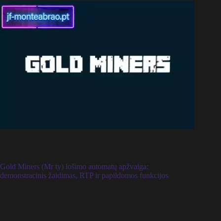
Gold Miners (Mr ty) lošimo automatų apžvalga:
demonstracinis žaidimas, RTP ir papildomos funkcijos