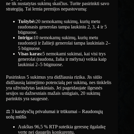
ne tik nustatytas sukimų skaičius. Turite pasirinkti savo
strategiją. Tai lemia premijos nepastovumą:
Tuštybė:
20 nemokamų sukimų, kurių metu
raudonasis generolas tampa laukiniu 2, 3, 4 ir 5
būgnuose.
Intriga:
10 nemokamų sukimų, kurių metu
raudonieji ir žaliieji generolai tampa laukiniais 2–
5 būgnuose.
Visas karas:
5 nemokami sukimai, kai visi trys
generolai (raudona, žalia ir mėlyna) veikia kaip
laukiniai 2–5 būgnuose.
Pasirinkus 5 sukimus yra didžiausia rizika. Jis siūlo
didžiausią laimėjimo potencialą per sukimą, nes tinklelis
yra užtvindytas laukiniais. Jei pageidaujate ilgesnės
sesijos su dažnesniais mažais smūgiais, 20 sukimų
parinktis yra saugesnė.
⚖️ 3 karalysčių privalumai ir trūkumai – Raudonųjų
uolų mūšis
Aukštas 96,5 % RTP suteikia geresnę ilgalaikę
vertę nei daugelis konkurentų.