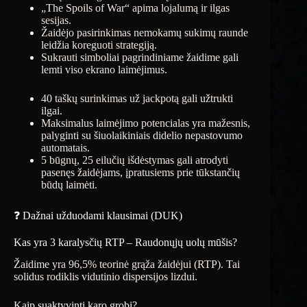
„The Spoils of War“ apima lojalumą ir ilgas
sesijas.
Žaidėjo pasirinkimas nemokamų sukimų raunde
leidžia koreguoti strategiją.
Sukrauti simboliai pagrindiniame žaidime gali
lemti viso ekrano laimėjimus.
40 taškų surinkimas už jackpotą gali užtrukti
ilgai.
Maksimalus laimėjimo potencialas yra mažesnis,
palyginti su šiuolaikiniais didelio nepastovumo
automatais.
5 būgnų, 25 eilučių išdėstymas gali atrodyti
pasenęs žaidėjams, įpratusiems prie tūkstančių
būdų laimėti.
❓ Dažnai užduodami klausimai (DUK)
Kas yra 3 karalysčių RTP – Raudonųjų uolų mūšis?
Žaidime yra 96,5% teorinė grąža žaidėjui (RTP). Tai
solidus rodiklis vidutinio dispersijos lizdui.
Kaip suaktyvinti karo grobį?