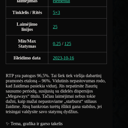
laimėjimas
elementai
Tinklelis / Ritės
5×3
Laimėjimo
25
linijos
Min/Max
0.25
/
125
Statymas
Išleidimo data
2023-10-16
RTP yra patogus 96,5%. Tai šiek tiek viršija dabartinį
pramonės etaloną – 96%. Vidutinis nepastovumas rodo,
kad žaidimas pasiekia vidurį. Jūs nepatirsite žiaurių
sausumo periodų, susijusių su didelės dispersijos
„Megaways“ titulu. Tačiau laimėjimai nebus tokie
dažni, kaip mažai nepastoviame „starburst“ stiliaus
žaidime. Jūsų bankrotas turėtų išlikti gana stabilus, jei
teisingai valdysite savo statymų dydžius.
✨ Tema, grafika ir garso takelis