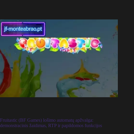
Fruitastic (BF Games) lošimo automatų apžvalga:
demonstracinis žaidimas, RTP ir papildomos funkcijos