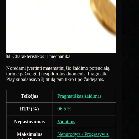
📊 Charakteristikos ir mechanika
Norėdami įvertinti matematinį šio žaidimo potencialą,
turime pažvelgti į neapdorotus duomenis. Pragmatic
Play subalansavo šį titulą tam tikro tipo žaidėjams.
Teikėjas
Pragmatiškas žaidimas
RTP (%)
96,5 %
Nepastovumas
Vidutinis
Maksimalus
Nenurodyta / Progresyvūs