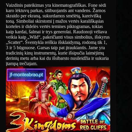
Vaizdinis pateikimas yra kinematografiškas. Fone sėdi
karo lėktuvų parkas, siūbuojantis ant vandens. Žarnos
skraido per ekraną, sukurdamos smėlėtą, kareivišką
toną. Simboliai skirstomi į mažos vertės karališkąsias
korteles ir didelės vertės temines piktogramas, tokias
kaip kardai, šalmai ir trys generolai. Raudonoji vėliava
veikia kaip „Wild“, pakeičianti visus simbolius, išskyrus
„Scatter“. Šventykla reiškia išsklaidymą, rodomą tik 1,
3 ir 5 būgnuose. Garsas taip pat įtraukiantis. Jame yra
tradicinių kinų instrumentų, kurie išsipučia laimėjimų
derinių metu arba kai du išsibarsto nusileidžia ir sukuria
įtampą trečiajam.