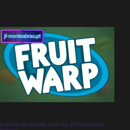
Fruit Warp Slot apžvalga: Demo Play, RTP ir papildomos
funkcijos