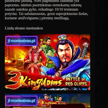
pasiekimo jausmą. Nors pagrindinis žaidimas yra
paprastas, taktinis pasirinkimas nemokamų sukimų
raunde suteikia gylio, reikalingo 10/10 teminiam
potyriui. Tai subalansuotas, gerai suprojektuotas lizdas,
kuriame atsižvelgiama į pirminę medžiagą.
Lizdų ekrano nuotraukos