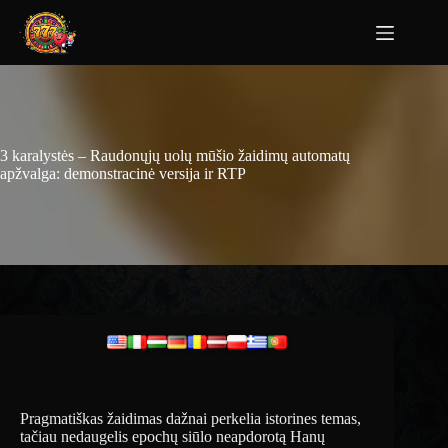
3 karalystės – Raudonųjų uolų mūšio žaidimų automatų
apžvalga: demonstracinė versija ir RTP
Pragmatiškas žaidimas dažnai perkelia istorines temas,
tačiau nedaugelis epochų siūlo neapdorotą Hanų