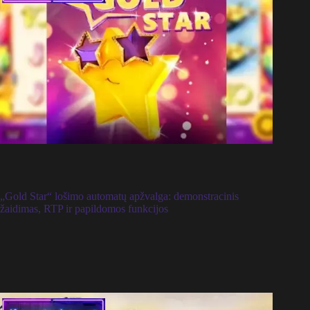
„Gold Star“ lošimo automatų apžvalga: demonstracinis
žaidimas, RTP ir papildomos funkcijos