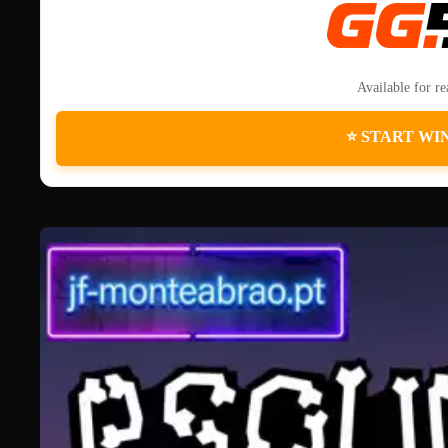
Available for r
⭐ START WI