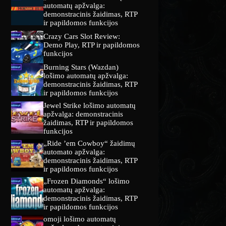
automatų apžvalga:
demonstracinis žaidimas, RTP
ir papildomos funkcijos
Crazy Cars Slot Review:
Demo Play, RTP ir papildomos
funkcijos
Burning Stars (Wazdan)
lošimo automatų apžvalga:
demonstracinis žaidimas, RTP
ir papildomos funkcijos
Jewel Strike lošimo automatų
apžvalga: demonstracinis
žaidimas, RTP ir papildomos
funkcijos
„Ride ’em Cowboy“ žaidimų
automato apžvalga:
demonstracinis žaidimas, RTP
ir papildomos funkcijos
„Frozen Diamonds“ lošimo
automatų apžvalga:
demonstracinis žaidimas, RTP
ir papildomos funkcijos
omoji lošimo automatų