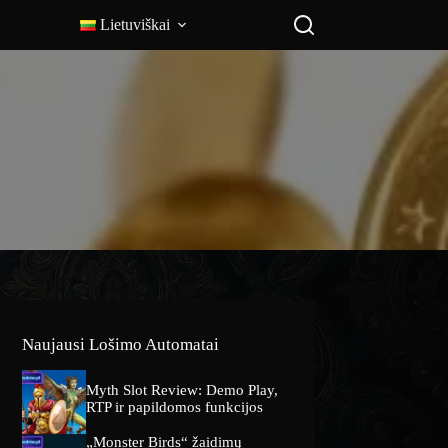
Lietuviškai
Naujausi Lošimo Automatai
Myth Slot Review: Demo Play,
RTP ir papildomos funkcijos
„Monster Birds“ žaidimų