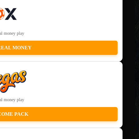
eal money play
 REAL MONEY
eal money play
COME PACK