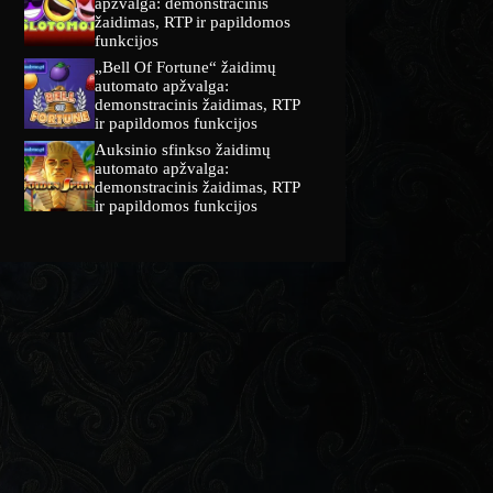
apžvalga: demonstracinis
žaidimas, RTP ir papildomos
funkcijos
„Bell Of Fortune“ žaidimų
automato apžvalga:
demonstracinis žaidimas, RTP
ir papildomos funkcijos
Auksinio sfinkso žaidimų
automato apžvalga:
demonstracinis žaidimas, RTP
ir papildomos funkcijos