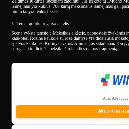
Žaidimas sukurtas ilgesniam žaidimui. Jūs ieškote tų „Mucho Mult
laimėjimai yra kuklūs. 700 kartų maksimalus laimėjimas gali pasi
titului tai yra realus tikslas.
✨ Tema, grafika ir garso takelis
Scena vyksta tamsioje Meksikos aikštėje, papuoštoje žvakėmis ir 
kaukolės. Rožinė kaukolė su rože dantyse yra didžiausia mokėtoja
spalvos kaukolės. Kūrinys švarus. Animacijos sklandžiai. Kai įvyk
sprogsta į tradicinės meksikiečių liaudies dainos fragmentą.
Available for r
🎁 CLAIM BO