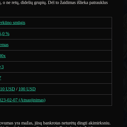
, o ne retų, didelių grupių. Dėl to žaidimas išlieka patrauklus
erkūno smūgis
6,0 %
emas
00x
×3
7
,10 USD
/
100 USD
023-02-07 (Atnaujinimas)
vumas yra mažas, jūsų bankrotas neturėtų dingti akimirksniu.