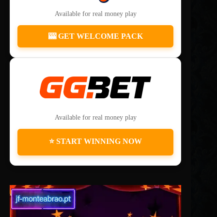
Available for real money play
🎰 GET WELCOME PACK
Available for real money play
⭐ START WINNING NOW