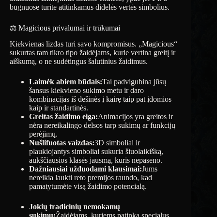
būgnuose turite atitinkamus didelės vertės simbolius.
⚖️ Magicious privalumai ir trūkumai
Kiekvienas lizdas turi savo kompromisus. „Magicious“
sukurtas tam tikro tipo žaidėjams, kurie vertina greitį ir
aiškumą, o ne sudėtingus šalutinius žaidimus.
Laimėk abiem būdais:
Tai padvigubina jūsų
šansus kiekvieno sukimo metu ir daro
kombinacijas iš dešinės į kairę taip pat įdomios
kaip ir standartinės.
Greitas žaidimo eiga:
Animacijos yra greitos ir
nėra nereikalingo delsos tarp sukimų ar funkcijų
perėjimų.
Nušlifuotas vaizdas:
3D simboliai ir
plaukiojantys simboliai sukuria šiuolaikišką,
aukščiausios klasės jausmą, kuris nepaseno.
Dažniausiai užduodami klausimai:
Jums
nereikia laukti reto premijos raundo, kad
pamatytumėte visą žaidimo potencialą.
Jokių tradicinių nemokamų
sukimų:
Žaidėjams, kuriems patinka specialus