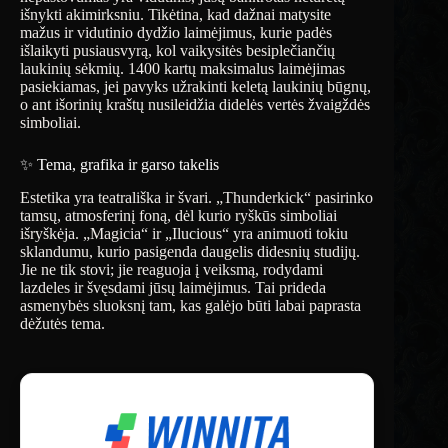
išnykti akimirksniu. Tikėtina, kad dažnai matysite
mažus ir vidutinio dydžio laimėjimus, kurie padės
išlaikyti pusiausvyrą, kol vaikysitės besiplečiančių
laukinių sėkmių. 1400 kartų maksimalus laimėjimas
pasiekiamas, jei pavyks užrakinti keletą laukinių būgnų,
o ant išorinių kraštų nusileidžia didelės vertės žvaigždės
simboliai.
✨ Tema, grafika ir garso takelis
Estetika yra teatrališka ir švari. „Thunderkick“ pasirinko
tamsų, atmosferinį foną, dėl kurio ryškūs simboliai
išryškėja. „Magicia“ ir „Ilucious“ yra animuoti tokiu
sklandumu, kurio pasigenda daugelis didesnių studijų.
Jie ne tik stovi; jie reaguoja į veiksmą, rodydami
lazdeles ir švęsdami jūsų laimėjimus. Tai prideda
asmenybės sluoksnį tam, kas galėjo būti labai paprasta
dėžutės tema.