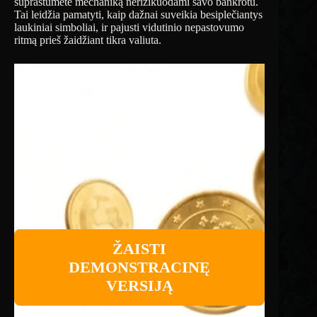
suprastumėte mechaniką nerizikuodami savo bankrotu.
Tai leidžia pamatyti, kaip dažnai suveikia besiplečiantys
laukiniai simboliai, ir pajusti vidutinio nepastovumo
ritmą prieš žaidžiant tikra valiuta.
ŽAISTI
DEMONSTRACINĘ
VERSIJĄ