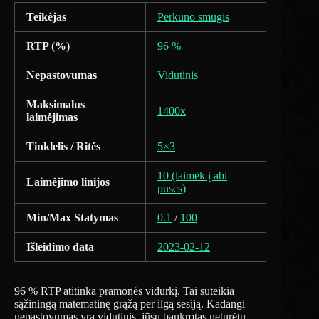
Teikėjas
Perkūno smūgis
RTP (%)
96 %
Nepastovumas
Vidutinis
Maksimalus
1400x
laimėjimas
Tinklelis / Ritės
5×3
10 (laimėk į abi
Laimėjimo linijos
puses)
Min/Max Statymas
0.1
/
100
Išleidimo data
2023-02-12
96 % RTP atitinka pramonės vidurkį. Tai suteikia
sąžiningą matematinę grąžą per ilgą sesiją. Kadangi
nepastovumas yra vidutinis, jūsų bankrotas neturėtų