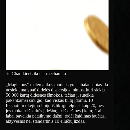
📊 Charakteristikos ir mechanika
„Magicious“ matematikos modelis yra subalansuotas. Ja
nesiekiama ypač didelės dispersijos minios, kuri siekia
50 000 kartų didesnės išmokos, tačiau ji suteikia
pakankamai smūgio, kad viskas būtų įdomu. 10
fiksuotų mokėjimo linijų iš tikrųjų elgiasi kaip 20, nes
jos moka ir iš kairės į dešinę, ir iš dešinės į kairę. Tai
labai paveikia pataikymo dažnį, todėl žaidimas jaučiasi
aktyvesnis nei standartinis 10 eilučių lizdas.