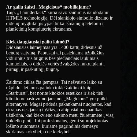
Ar galiu žaisti „Magicious“ mobiliajame?
Taip. „Thunderkick“ kuria savo žaidimus naudodami
HTML5 technologiją. Dėl slankiojo simbolio dizaino ir
didelių mygtukų jis ypač tinka išmaniųjų telefonų ir
planšetinių kompiuterių ekranams.
Kiek daugiausiai galiu laimėti?
Didžiausias laimėjimas yra 1400 kartų didesnis už
bendrą statymą. Paprastai tai pasiekiama užpildžius
vidurinius tris būgnus besiplečiančiais laukiniais
kamuoliais, o didelės vertės žvaigždes nukreipiant į
pirmąjį ir paskutinįjį būgną.
Žaidimo ciklas čia įtemptas. Tai nešvaisto laiko su
užpildu. Jei jums patinka tokie žaidimai kaip
„Starburst“, bet norite kitokios estetikos ir šiek tiek
kitokio nepastovumo jausmo, „Magicious“ yra puiki
alternatyva. Magai prideda pakankamai nuojautos, kad
ekranas nesijaustų tuščias, o abipusiai mechanikas
užtikrina, kad kiekvieno sukimo metu žiūrėtumėte į visą
tinklelio plotį. Tai profesionalus, gerai suprojektuotas
lošimo automatas, kuriame pagrindinis dėmesys
skiriamas kokybei, o ne kiekybei.