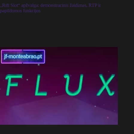
„Rift Slot“ apžvalga: demonstracinis žaidimas, RTP ir
papildomos funkcijos