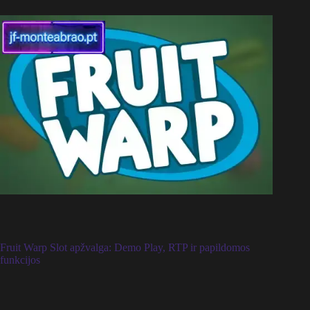
Fruit Warp Slot apžvalga: Demo Play, RTP ir papildomos
funkcijos