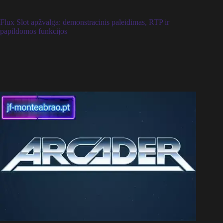
Flux Slot apžvalga: demonstracinis paleidimas, RTP ir
papildomos funkcijos