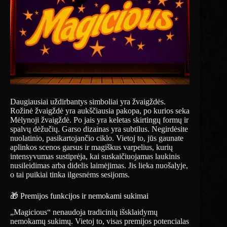
Daugiausiai uždirbantys simboliai yra žvaigždės.
Rožinė žvaigždė yra aukščiausia pakopa, po kurios seka
Mėlynoji žvaigždė. Po jais yra keletas skirtingų formų ir
spalvų dėžučių. Garso dizainas yra subtilus. Negirdėsite
nuolatinio, pasikartojančio ciklo. Vietoj to, jūs gaunate
aplinkos scenos garsus ir magiškus varpelius, kurių
intensyvumas sustiprėja, kai suskaičiuojamas laukinis
nusileidimas arba didelis laimėjimas. Jis lieka nuošalyje,
o tai puikiai tinka ilgesnėms sesijoms.
🎁 Premijos funkcijos ir nemokami sukimai
„Magicious“ nenaudoja tradicinių išsklaidymų
nemokamų sukimų. Vietoj to, visas premijos potencialas