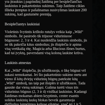
yra įtrauktas į pagrindinį žaidimą per besiplečiančius
laukinius ir pakartotinius sukimus. Taip žaidimo ciklas
išlieka įtemptas ir pašalinamas nusivylimas laukiant 200
sukimų, kad gautumėte premiją.
Besiplečiantys laukiniai
Violetinis švytintis krištolo rutulys veikia kaip „Wild“
simbolis. Jie pasirodo tik trijuose viduriniuose
būgnuose: 2, 3 ir 4. Kai nusileidžia laukinis simbolis, jis
ne tik pakeičia kitus simbolius; jis išsiplečia ir apima
visą vertikalią ritę. Magicia arba Illucious išmes burtus,
kad tai įvyktų, paversdami visą koloną laukine krūva.
Laukinis atmestas
Kai „Wild“ išsiplečia, jis užsifiksuoja, o likę būgnai vėl
sukasi nemokamai. Jei šio pakartotinio sukimo metu ant
vieno iš kitų dviejų vidurinių būgnų pateksite kitą
„Wild“ simbolį, tas taip pat išsiplės ir užsifiksuos. Tada
gausite dar vieną sukimąsi. Galima turėti visus tris
vidurinius būgnus (2, 3 ir 4) visiškai laukinius. Kadangi
žaidimas mokamas abiem kryptimis, centre esantis
solidus laukinių laukų blokas beveik garantuoja
didžiulius laimėjimus keliose eilutėse, ypač jei 1 ir 5