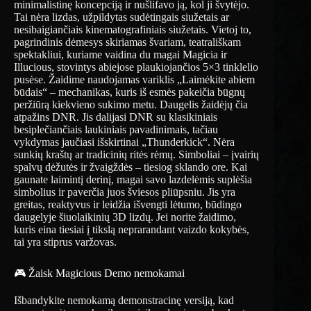
minimalistinę koncepciją ir nušlifavo ją, kol ji švytėjo.
Tai nėra lizdas, užpildytas sudėtingais siužetais ar
nesibaigiančiais kinematografiniais siužetais. Vietoj to,
pagrindinis dėmesys skiriamas švariam, teatrališkam
spektakliui, kuriame vaidina du magai Magicia ir
Illucious, stovintys abiejose plaukiojančios 5×3 tinklelio
pusėse. Žaidime naudojamas variklis „Laimėkite abiem
būdais“ – mechanikas, kuris iš esmės pakeičia būgnų
peržiūrą kiekvieno sukimo metu. Daugelis žaidėjų čia
atpažins DNR. Jis dalijasi DNR su klasikiniais
besiplečiančiais laukiniais pavadinimais, tačiau
vykdymas jaučiasi išskirtinai „Thunderkick“. Nėra
sunkių kraštų ar tradicinių ritės rėmų. Simboliai – įvairių
spalvų dėžutės ir žvaigždės – tiesiog sklando ore. Kai
gaunate laimintį derinį, magai savo lazdelėmis suplėšia
simbolius ir paverčia juos šviesos pliūpsniu. Jis yra
greitas, reaktyvus ir leidžia išvengti lėtumo, būdingo
daugelyje šiuolaikinių 3D lizdų. Jei norite žaidimo,
kuris eina tiesiai į tikslą neprarandant vaizdo kokybės,
tai yra stiprus varžovas.
🎮 Žaisk Magicious Demo nemokamai
Išbandykite nemokamą demonstracinę versiją, kad