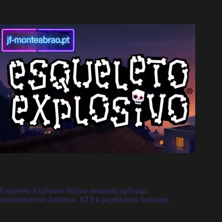
Esqueleto Explosivo lošimo automatų apžvalga:
demonstracinis žaidimas, RTP ir papildomos funkcijos