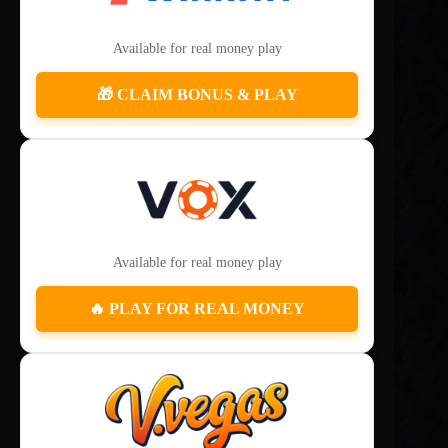
Available for real money play
🎁 CLAIM BONUS & PLAY
Available for real money play
🔥 PLAY FOR REAL MONEY