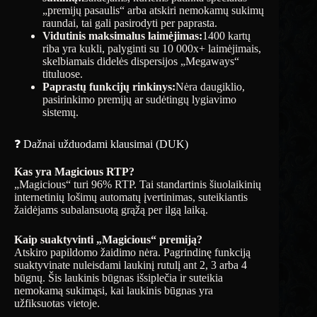
„premijų pasaulis“ arba atskiri nemokamų sukimų
raundai, tai gali pasirodyti per paprasta.
Vidutinis maksimalus laimėjimas:
1400 kartų
riba yra kukli, palyginti su 10 000x+ laimėjimais,
skelbiamais didelės dispersijos „Megaways“
tituluose.
Paprastų funkcijų rinkinys:
Nėra daugiklio,
pasirinkimo premijų ar sudėtingų lygiavimo
sistemų.
❓ Dažnai užduodami klausimai (DUK)
Kas yra Magicious RTP?
„Magicious“ turi 96% RTP. Tai standartinis šiuolaikinių
internetinių lošimų automatų įvertinimas, suteikiantis
žaidėjams subalansuotą grąžą per ilgą laiką.
Kaip suaktyvinti „Magicious“ premiją?
Atskiro papildomo žaidimo nėra. Pagrindinę funkciją
suaktyvinate nuleisdami laukinį rutulį ant 2, 3 arba 4
būgnų. Šis laukinis būgnas išsiplečia ir suteikia
nemokamą sukimąsi, kai laukinis būgnas yra
užfiksuotas vietoje.