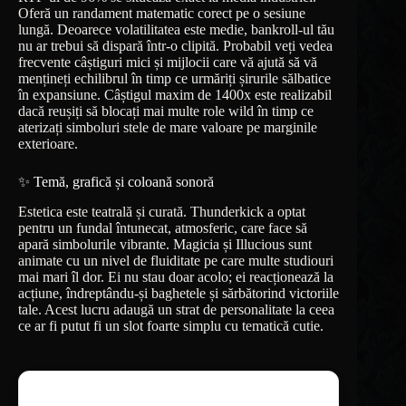
Oferă un randament matematic corect pe o sesiune
lungă. Deoarece volatilitatea este medie, bankroll-ul tău
nu ar trebui să dispară într-o clipită. Probabil veți vedea
frecvente câștiguri mici și mijlocii care vă ajută să vă
mențineți echilibrul în timp ce urmăriți șirurile sălbatice
în expansiune. Câștigul maxim de 1400x este realizabil
dacă reușiți să blocați mai multe role wild în timp ce
aterizați simboluri stele de mare valoare pe marginile
exterioare.
✨ Temă, grafică și coloană sonoră
Estetica este teatrală și curată. Thunderkick a optat
pentru un fundal întunecat, atmosferic, care face să
apară simbolurile vibrante. Magicia și Illucious sunt
animate cu un nivel de fluiditate pe care multe studiouri
mai mari îl dor. Ei nu stau doar acolo; ei reacționează la
acțiune, îndreptându-și baghetele și sărbătorind victoriile
tale. Acest lucru adaugă un strat de personalitate la ceea
ce ar fi putut fi un slot foarte simplu cu tematică cutie.