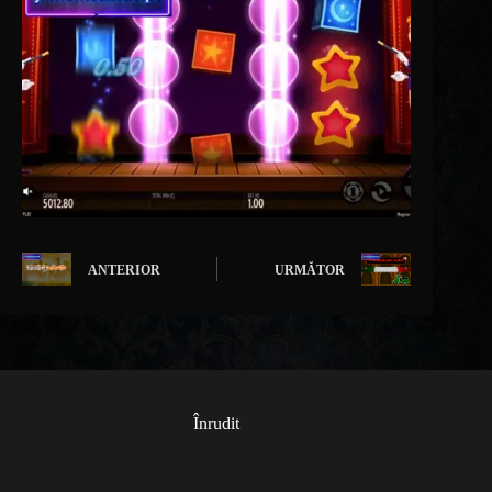
ANTERIOR
URMĂTOR
Înrudit