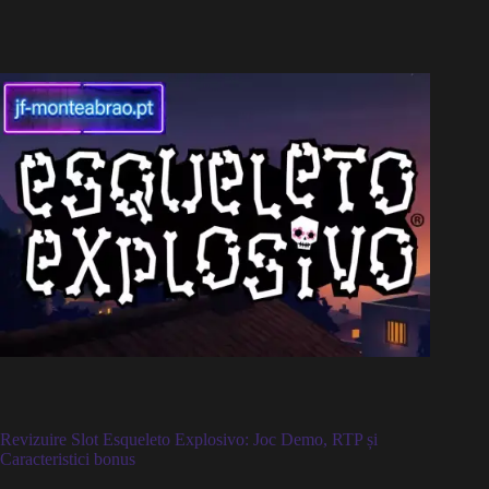
Revizuire Slot Esqueleto Explosivo: Joc Demo, RTP și
Caracteristici bonus