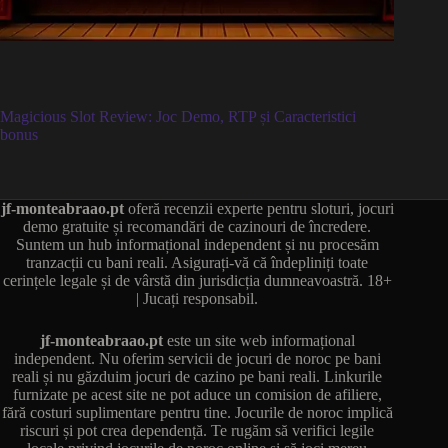
Magicious Slot Review: Joc Demo, RTP și Caracteristici
bonus
jf-monteabraao.pt
oferă recenzii experte pentru sloturi, jocuri
demo gratuite și recomandări de cazinouri de încredere.
Suntem un hub informațional independent și nu procesăm
tranzacții cu bani reali. Asigurați-vă că îndepliniți toate
cerințele legale și de vârstă din jurisdicția dumneavoastră. 18+
| Jucați responsabil.
jf-monteabraao.pt
este un site web informațional
independent. Nu oferim servicii de jocuri de noroc pe bani
reali și nu găzduim jocuri de cazino pe bani reali. Linkurile
furnizate pe acest site ne pot aduce un comision de afiliere,
fără costuri suplimentare pentru tine. Jocurile de noroc implică
riscuri și pot crea dependență. Te rugăm să verifici legile