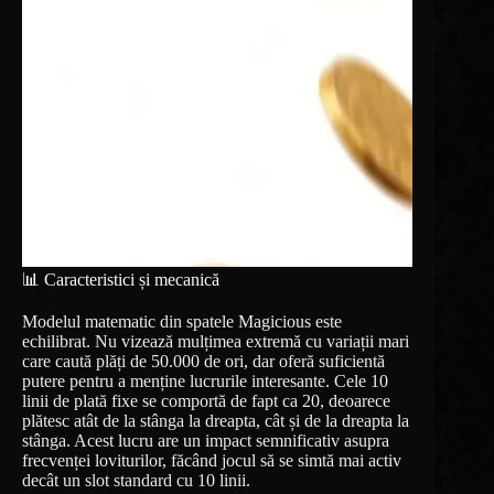
📊 Caracteristici și mecanică
Modelul matematic din spatele Magicious este
echilibrat. Nu vizează mulțimea extremă cu variații mari
care caută plăți de 50.000 de ori, dar oferă suficientă
putere pentru a menține lucrurile interesante. Cele 10
linii de plată fixe se comportă de fapt ca 20, deoarece
plătesc atât de la stânga la dreapta, cât și de la dreapta la
stânga. Acest lucru are un impact semnificativ asupra
frecvenței loviturilor, făcând jocul să se simtă mai activ
decât un slot standard cu 10 linii.