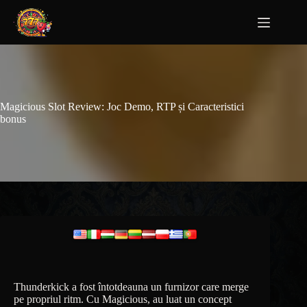
Magicious Slot Review: Joc Demo, RTP și Caracteristici
bonus
Thunderkick a fost întotdeauna un furnizor care merge
pe propriul ritm. Cu Magicious, au luat un concept