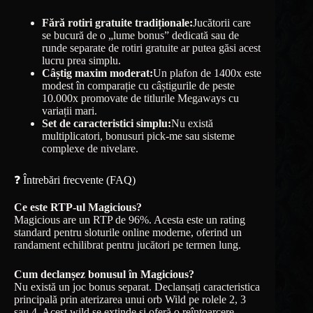
Fără rotiri gratuite tradiționale:
Jucătorii care
se bucură de o „lume bonus” dedicată sau de
runde separate de rotiri gratuite ar putea găsi acest
lucru prea simplu.
Câștig maxim moderat:
Un plafon de 1400x este
modest în comparație cu câștigurile de peste
10.000x promovate de titlurile Megaways cu
variații mari.
Set de caracteristici simplu:
Nu există
multiplicatori, bonusuri pick-me sau sisteme
complexe de nivelare.
❓ Întrebări frecvente (FAQ)
Ce este RTP-ul Magicious?
Magicious are un RTP de 96%. Acesta este un rating
standard pentru sloturile online moderne, oferind un
randament echilibrat pentru jucători pe termen lung.
Cum declanșez bonusul în Magicious?
Nu există un joc bonus separat. Declanșați caracteristica
principală prin aterizarea unui orb Wild pe rolele 2, 3
sau 4. Acest wild se extinde și oferă o reîntoarcere