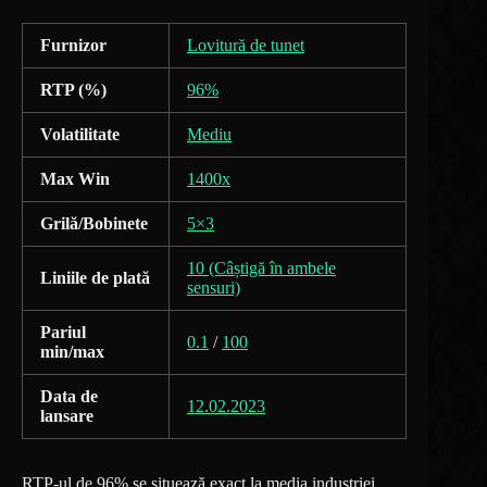
Furnizor
Lovitură de tunet
RTP (%)
96%
Volatilitate
Mediu
Max Win
1400x
Grilă/Bobinete
5×3
10 (Câștigă în ambele
Liniile de plată
sensuri)
Pariul
0.1
/
100
min/max
Data de
12.02.2023
lansare
RTP-ul de 96% se situează exact la media industriei.