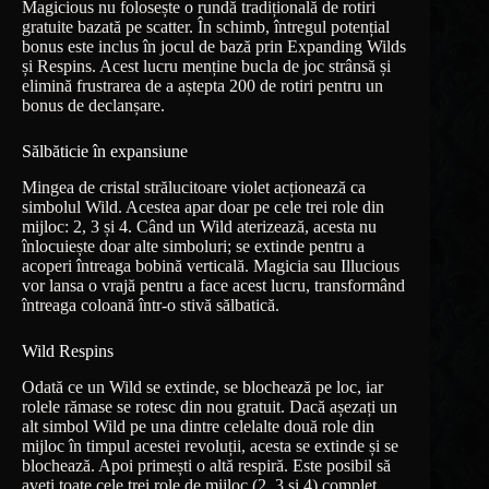
Magicious nu folosește o rundă tradițională de rotiri
gratuite bazată pe scatter. În schimb, întregul potențial
bonus este inclus în jocul de bază prin Expanding Wilds
și Respins. Acest lucru menține bucla de joc strânsă și
elimină frustrarea de a aștepta 200 de rotiri pentru un
bonus de declanșare.
Sălbăticie în expansiune
Mingea de cristal strălucitoare violet acționează ca
simbolul Wild. Acestea apar doar pe cele trei role din
mijloc: 2, 3 și 4. Când un Wild aterizează, acesta nu
înlocuiește doar alte simboluri; se extinde pentru a
acoperi întreaga bobină verticală. Magicia sau Illucious
vor lansa o vrajă pentru a face acest lucru, transformând
întreaga coloană într-o stivă sălbatică.
Wild Respins
Odată ce un Wild se extinde, se blochează pe loc, iar
rolele rămase se rotesc din nou gratuit. Dacă așezați un
alt simbol Wild pe una dintre celelalte două role din
mijloc în timpul acestei revoluții, acesta se extinde și se
blochează. Apoi primești o altă respiră. Este posibil să
aveți toate cele trei role de mijloc (2, 3 și 4) complet