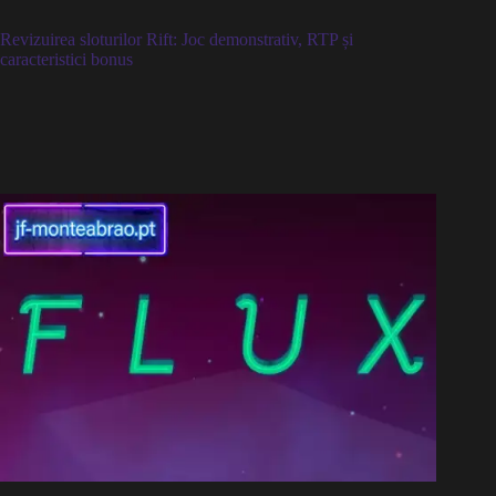
Revizuirea sloturilor Rift: Joc demonstrativ, RTP și
caracteristici bonus