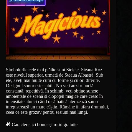
Simbolurile cele mai plătite sunt Stelele. Steaua Roz
este nivelul superior, urmată de Steaua Albastră. Sub
ele, aveți mai multe cutii cu forme și culori diferite.
Designul sonor este subtil. Nu veți auzi o buclă
constantă, repetitivă. În schimb, veți obține sunete
ambientale de scenă și clopoțeii magice care cresc în
intensitate atunci când o sălbatică aterizează sau se
înregistrează un mare câștig. Rămâne în afara drumului,
ceea ce este grozav pentru sesiuni mai lungi.
🎁 Caracteristici bonus și rotiri gratuite