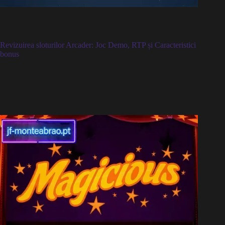
Revizuirea sloturilor Arcader: Joc Demo, RTP și Caracteristici
bonus